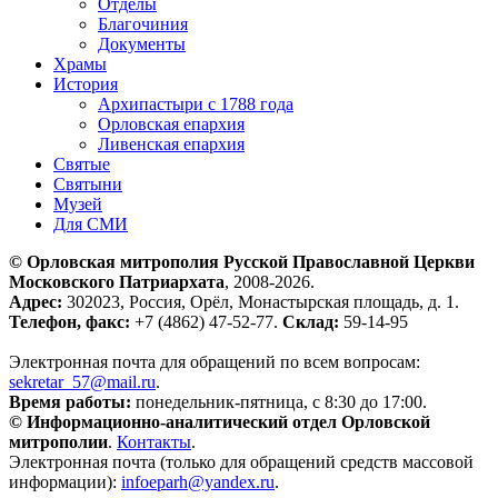
Отделы
Благочиния
Документы
Храмы
История
Архипастыри с 1788 года
Орловская епархия
Ливенская епархия
Святые
Святыни
Музей
Для СМИ
© Орловская митрополия Русской Православной Церкви
Московского Патриархата
, 2008-2026.
Адрес:
302023, Россия, Орёл, Монастырская площадь, д. 1.
Телефон, факс:
+7 (4862) 47-52-77.
Склад:
59-14-95
Электронная почта для обращений по всем вопросам:
sekretar_57@mail.ru
.
Время работы:
понедельник-пятница, с 8:30 до 17:00.
© Информационно-аналитический отдел Орловской
митрополии
.
Контакты
.
Электронная почта (только для обращений средств массовой
информации):
infoeparh@yandex.ru
.