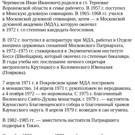
Черемисов Иван Иванович) родился в ст. Терновке
Воронежской области в семье рабочего. В 1957 г. поступил
в Минскую духовную семинарию. В 1965–1968 гг. учился
в Московской духовной семинарии, затем — в Московской
духовной академии (МДА), которую окончил
в 1972 г. со степенью кандидата богословия.
В 1972 г. поступил в аспирантуру при МДА, работал в Отделе
внешних церковных сношений Московского Патриархата,
в 1972–1975 гг. стажировался в Экуменическом институте
Боссе (Швейцария), который окончил со степенью бакалавра.
В годы учебы нес послушание личного секретаря
митрополита Крутицкого и Коломенского Ювеналия
(Пояркова).
7 апреля 1971 г. в Покровском храме МДА пострижен
в монашество. 14 апреля 1971 г. рукоположен во иеродиакона,
а 4 ноября 1972 — во иеромонаха. С 1975 г. благочинный
Виленского Свято-Духова монастыря, с 1979 г. — настоятель
Каунасского Благовещенского собора и благочинный храмов
Каунасского округа. 8 апреля 1979 г. возведен в сан игумена.
В 1982–1985 гг. — заместитель настоятеля Патриаршего
подворья в Токио.