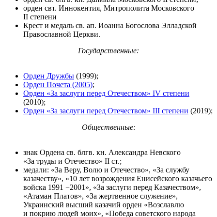
орден свт. Иннокентия, Митрополита Московского
II степени
Крест и медаль св. ап. Иоанна Богослова Элладской
Православной Церкви.
Государственные:
Орден Дружбы
(1999);
Орден Почета (2005)
;
Орден «За заслуги перед Отечеством» IV степени
(2010);
Орден «За заслуги перед Отечеством» III степени
(2019);
Общественные:
знак Ордена св. блгв. кн. Александра Невского
«За труды и Отечество» II ст.;
медали: «За Веру, Волю и Отечество», «За службу
казачеству», «10 лет возрождения Енисейского казачьего
войска 1991 −2001», «За заслуги перед Казачеством»,
«Атаман Платов», «За жертвенное служение»,
Украинский высший казачий орден «Возславлю
и покрию людей моих», «Победа советского народа