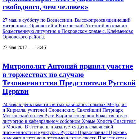
свободного, чем человек»
27 мая, в субботу по Вознесении, Высокопреосвященнеший
митрополит Орловский и Болховский Антоний возглавил
Божественную литургию в
Покровском храме с. Клейменово
Орловского района
.
27 мая 2017 — 13:46
Митрополит Антоний принял участие
в торжествах по случаю
Тезоименитства Предстоятеля Русской
Церкви
24 мая, в день памяти святых равноапостольных Мефодия
и Кирилла, учителей Словенских, Святейший Патриарх
Московский и всея Руси Кирилл совершил Божественную
литургию в кафедральном соборном Храме Христа Спасителя
в Москве. В этот день празднуется День славянской
письменности и культуры. Русская Православная Церковь
отмечает в этот день тезоименитство своего Предстоятеля.