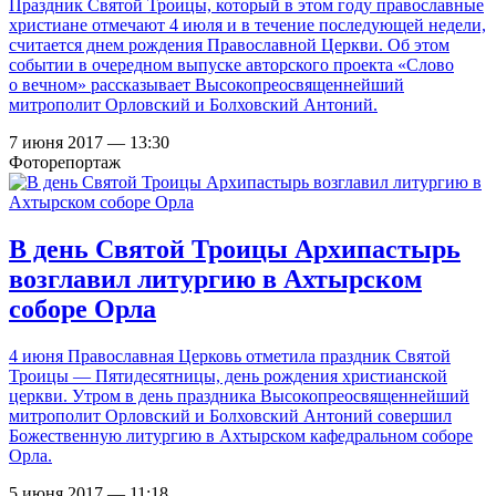
Праздник Святой Троицы, который в этом году православные
христиане отмечают 4 июля и в течение последующей недели,
считается днем рождения Православной Церкви. Об этом
событии в очередном выпуске авторского проекта «Слово
о вечном» рассказывает Высокопреосвященнейший
митрополит Орловский и Болховский Антоний.
7 июня 2017 — 13:30
Фоторепортаж
В день Святой Троицы Архипастырь
возглавил литургию в Ахтырском
соборе Орла
4 июня Православная Церковь отметила праздник Святой
Троицы — Пятидесятницы, день рождения христианской
церкви. Утром в день праздника Высокопреосвященнейший
митрополит Орловский и Болховский Антоний совершил
Божественную литургию в Ахтырском кафедральном соборе
Орла.
5 июня 2017 — 11:18