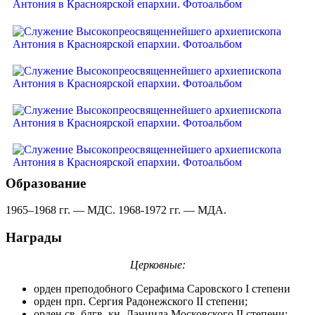
Образование
1965–1968 гг. — МДС. 1968-1972 гг. — МДА.
Награды
Церковные:
орден преподобного Серафима Саровского I степени
орден прп. Сергия Радонежского II степени;
орден св. блгв. кн. Даниила Московского II степени;