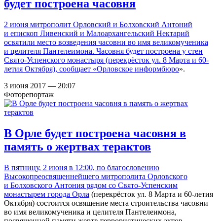
будет построена часовня
2 июня митрополит Орловский и Болховский Антоний
и епископ Ливенский и Малоархангельский Нектарий
освятили место возведения часовни во имя великомученика
и целителя Пантелеимона. Часовня будет построена у стен
Свято-Успенского монастыря (перекрёсток ул. 8 Марта и 60-
летия Октября), сообщает «
Орловское информбюро
».
3 июня 2017 — 20:07
Фоторепортаж
В Орле будет построена часовня в
память о жертвах терактов
В пятницу, 2 июня в 12:00, по благословению
Высокопреосвященнейшего митрополита Орловского
и Болховского Антония рядом со
Свято-Успенским
монастырем города Орла
(перекрёсток ул. 8 Марта и 60-летия
Октября) состоится освящение места строительства часовни
во имя великомученика и целителя Пантелеимона,
посвященной памяти жертв террористических актов,