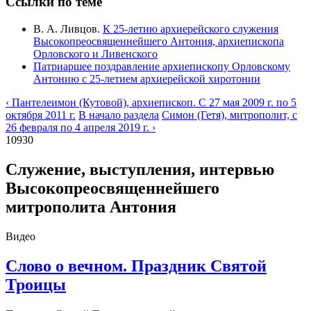
Ссылки по теме
В. А. Ливцов.
К 25-летию архиерейского служения
Высокопреосвященнейшего Антония, архиепископа
Орловского и Ливенского
Патриаршее поздравление архиепископу Орловскому
Антонию с 25-летием архиерейской хиротонии
‹ Пантелеимон (Кутовой), архиепископ. С 27 мая 2009 г. по 5
октября 2011 г.
В начало раздела
Симон (Гетя), митрополит, с
26 февраля по 4 апреля 2019 г. ›
10930
Служение, выступления, интервью
Высокопреосвященнейшего
митрополита Антония
Видео
Слово о вечном. Праздник Святой
Троицы