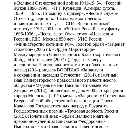
в Великой Отечественной войне 1941-1945», «Георгий
Жуков 1896-1996», «Н.Г. Кузнецов. Адмирал флота,
1939 — 1955. Потомству в пример», «Честь в службе
Отечеству, верность. Школа математических
и навигационных наук — СПб.-Военно-морской
институт, 1701-2001 гг.», «300 лет Российскому флоту
1696-1996», «Честь, флот, Отечество», «Цесаревич
Георгий. РДС. Москва 850 лет», УИС России
«Министерство юстиции РФ», Золотой орден «Меценат
столетия» (2006 г.), «Орден Миротворца»
Международного Общественного Благотворительного
Фонда «Созвездие» (2007 г.), Орден «За веру
и верность» Национального комитета общественных
наград (2014), медаль ВООПИиК «За заслуги
в сохранении наследия Отечества» (2014), памятный
знак Императорского православного палестинского
общества «Медаль имени Василия Николаевича
Хитрово» (2014), юбилейная медаль «600 лет крещения
города Мценска» (2015), медаль «Защитнику Отечества»
Всероссийской общественной организации Героев,
Кавалеров Государственных наград и Лауреатов
Государственных премий «Трудовая доблесть России»
(2015), Почетный знак «Орден Великой княгини
преодобномученицы Елисаветы Феодоровны»
Императорского Православного Палестинского