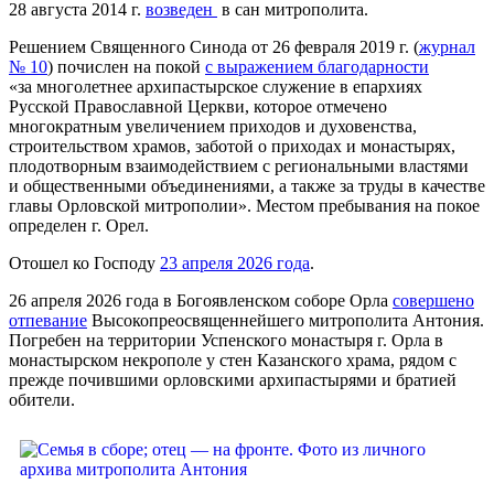
28 августа 2014 г.
возведен
в сан митрополита.
Решением Священного Синода от 26 февраля 2019 г. (
журнал
№ 10
) почислен на покой
с выражением благодарности
«за многолетнее архипастырское служение в епархиях
Русской Православной Церкви, которое отмечено
многократным увеличением приходов и духовенства,
строительством храмов, заботой о приходах и монастырях,
плодотворным взаимодействием с региональными властями
и общественными объединениями, а также за труды в качестве
главы Орловской митрополии». Местом пребывания на покое
определен г. Орел.
Отошел ко Господу
23 апреля 2026 года
.
26 апреля 2026 года в Богоявленском соборе Орла
совершено
отпевание
Высокопреосвященнейшего митрополита Антония.
Погребен на территории Успенского монастыря г. Орла в
монастырском некрополе у стен Казанского храма, рядом с
прежде почившими орловскими архипастырями и братией
обители.