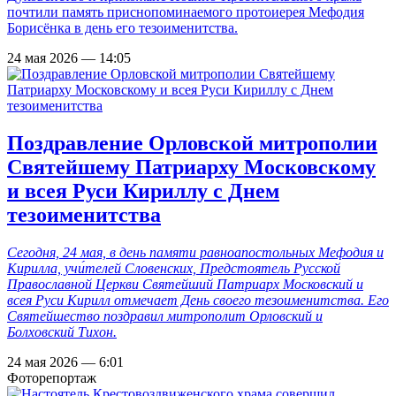
почтили память приснопоминаемого протоиерея Мефодия
Борисёнка в день его тезоименитства.
24 мая 2026 — 14:05
Поздравление Орловской митрополии
Святейшему Патриарху Московскому
и всея Руси Кириллу с Днем
тезоименитства
Сегодня, 24 мая, в день памяти равноапостольных Мефодия и
Кирилла, учи́телей Словенских, Предстоятель Русской
Православной Церкви Святейший Патриарх Московский и
всея Руси Кирилл отмечает День своего тезоименитства. Его
Святейшество поздравил митрополит Орловский и
Болховский Тихон.
24 мая 2026 — 6:01
Фоторепортаж