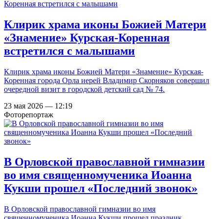
Клирик храма иконы Божией Матери
«Знамение» Курская-Коренная
встретился с малышами
Клирик храма иконы Божией Матери «Знамение» Курская-
Коренная города Орла иерей Владимир Скорняков совершил
очередной визит в городской детский сад № 74.
23 мая 2026 — 12:19
Фоторепортаж
В Орловской православной гимназии
во имя священномученика Иоанна
Кукши прошел «Последний звонок»
В Орловской православной гимназии во имя
священномученика Иоанна Кукши прошел праздник