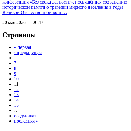
конференция «Без срока давности», посвящённая сохранению
исторической памяти о трагедии мирного населения в годы
Великой Отечественной войны.
20 мая 2026 — 20:47
Страницы
« первая
‹ предыдущая
…
7
8
9
10
11
12
13
14
15
…
следующая ›
последняя »