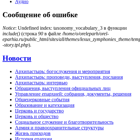
Аудио
Сообщение об ошибке
Notice
: Undefined index: taxonomy_vocabulary_3 в функции
include()
(строка
90
в файле
/home/o/oreleparh/orel-
eparhia.ru/public_html/sites/all/themes/lexus_zymphonies_theme/tem
-story.tpl.php
).
Новости
Архипастырь: богослужения и мероприятия
Архипастырь: проповеди, выступления, послания
Архипастырь: интервью
Обращения, выступления официальных лиц
Управление епархией: собрания, документы, решения
Общецерковные события
Образование и катехизация
Церковь и государство
Церковь и общество
Социальное служение и благотворительность
Армия и правоохранительные структуры
Жизнь приходов
История епархии