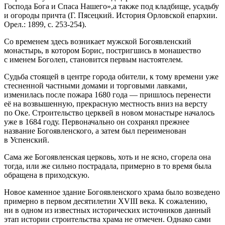
Господа Бога и Спаса Нашего»,а также под кладбище, усадьбу
и огороды причта (Г. Пясецкий. История Орловской епархии.
Орел.: 1899, с. 253-254).
Со временем здесь возникает мужской Богоявленский
монастырь, в котором Борис, постригшись в монашество
с именем Боголеп, становится первым настоятелем.
Судьба стоящей в центре города обители, к тому времени уже
стесненной частными домами и торговыми лавками,
изменилась после пожара 1680 года — пришлось перенести
её на возвышенную, прекрасную местность вниз на версту
по Оке. Строительство церквей в новом монастыре началось
уже в 1684 году. Первоначально он сохранял прежнее
название Богоявленского, а затем был переименован
в Успенский.
Сама же Богоявленская церковь, хоть и не ясно, сгорела она
тогда, или же сильно пострадала, примерно в то время была
обращена в приходскую.
Новое каменное здание Богоявленского храма было возведено
примерно в первом десятилетии XVIII века. К сожалению,
ни в одном из известных исторических источников данный
этап истории строительства храма не отмечен. Однако сами