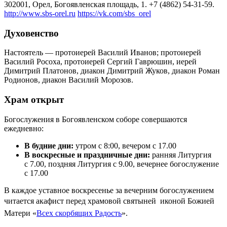
302001, Орел, Богоявленская площадь, 1. +7 (4862) 54-31-59.
http://www.sbs-orel.ru
https://vk.com/sbs_orel
Духовенство
Настоятель — протоиерей Василий Иванов; протоиерей
Василий Росоха, протоиерей Сергий Гаврюшин, иерей
Димитрий Платонов, диакон Димитрий Жуков, диакон Роман
Родионов, диакон Василий Морозов.
Храм открыт
Богослужения в Богоявленском соборе совершаются
ежедневно:
В будние дни:
утром с 8:00, вечером с 17.00
В воскресные и праздничные дни:
ранняя Литургия
с 7.00, поздняя Литургия с 9.00, вечернее богослужение
с 17.00
В каждое уставное воскресенье за вечерним богослужением
читается акафист перед храмовой святыней  иконой Божией
Матери «
Всех скорбящих Радость
».