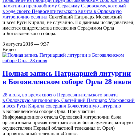
Появление на площади перед Богоявленским собором Орла
памятника преподобному Серафиму Саровскому, который
в ходе своего Первосвятительского визита в Орловскую
митрополию
освятил
Святейший Патриарх Московский
и всея Руси Кирилл, не случайно. По данным исследователей,
имеются свидетельства посещения Серафимом Орла
и Богоявленского собора.
3 августа 2016 — 9:37
Видео
Полная запись Патриаршей литургии
в Богоявленском соборе Орла 28 июля
28 июля, во время своего Первосвятительского визита
в Орловскую митрополию,
Святейший Патриарх Московский
и всея Руси Кирилл совершил Божественную литургию
в Богоявленском соборе Орла. При участии
Информационного отдела Орловской митрополии была
организована прямая телетрансляция богослужения, которую
осуществляли Первый областной телеканал (г. Орел)
и православный телеканал «Союз».