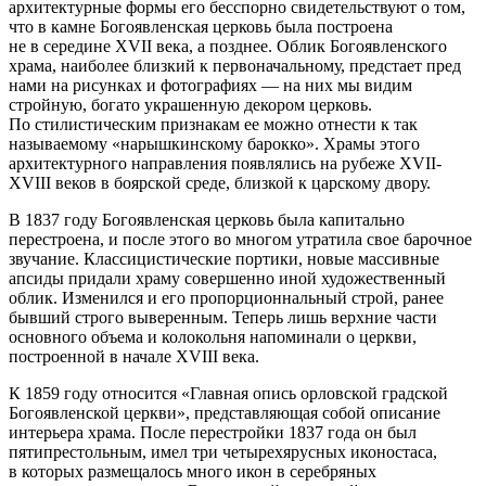
архитектурные формы его бесспорно свидетельствуют о том,
что в камне Богоявленская церковь была построена
не в середине XVII века, а позднее. Облик Богоявленского
храма, наиболее близкий к первоначальному, предстает пред
нами на рисунках и фотографиях — на них мы видим
стройную, богато украшенную декором церковь.
По стилистическим признакам ее можно отнести к так
называемому «нарышкинскому барокко». Храмы этого
архитектурного направления появлялись на рубеже XVII-
XVIII веков в боярской среде, близкой к царскому двору.
В 1837 году Богоявленская церковь была капитально
перестроена, и после этого во многом утратила свое барочное
звучание. Классицистические портики, новые массивные
апсиды придали храму совершенно иной художественный
облик. Изменился и его пропорционнальный строй, ранее
бывший строго выверенным. Теперь лишь верхние части
основного объема и колокольня напоминали о церкви,
построенной в начале XVIII века.
К 1859 году относится «Главная опись орловской градской
Богоявленской церкви», представляющая собой описание
интерьера храма. После перестройки 1837 года он был
пятипрестольным, имел три четырехярусных иконостаса,
в которых размещалось много икон в серебряных