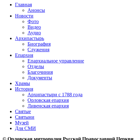
Главная
Анонсы
Новости
Фото
Видео
Аудио
Архипастырь
Биография
Служения
Епархия
Епархиальное управление
Отделы
Благочиния
Документы
Храмы
История
Архипастыри с 1788 года
Орловская епархия
Ливенская епархия
Святые
Святыни
Музей
Для СМИ
© Орловская митрополия Русской Православной Церкви