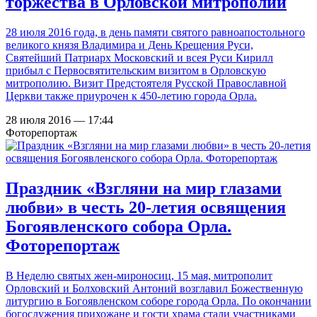
торжества в Орловской митрополии
28 июля 2016 года, в день памяти святого равноапостольного
великого князя Владимира и День Крещения Руси,
Святейший Патриарх Московский и всея Руси Кирилл
прибыл с Первосвятительским визитом в Орловскую
митрополию. Визит Предстоятеля Русской Православной
Церкви также приурочен к 450-летию города Орла.
28 июля 2016 — 17:44
Фоторепортаж
Праздник «Взгляни на мир глазами
любви» в честь 20-летия освящения
Богоявленского собора Орла.
Фоторепортаж
В Неделю святых жен-мироносиц, 15 мая, митрополит
Орловский и Болховский Антоний возглавил Божественную
литургию в Богоявленском соборе города Орла. По окончании
богослужения прихожане и гости храма
стали участниками