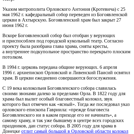
Указом митрополита Орловского Антония (Кротевича) с 25
мая 1962 г. кафедральный собор переведен из Богоявленской
церкви в Ахтырскую. Богоявленский храм был закрыт 27
июня 1962 г.
Вскоре Богоявленский собор был отобран у верующих
и приспособлен под городской кукольный театр. Согласно
проекту была разобрана глава храма, сняты кресты,
а внутреннее подкупольное пространство перекрыто плоским
потолком.
В 1994 г. церковь передана общине верующих. 6 апреля
1996 г. архиепископ Орловский и Ливенский Паисий освятил
храм. В церкви ежедневно совершаются богослужения.
С 19 века колокольня Богоявленского собора славилась
своими звонами далеко за пределами Орла. В 1822 году для
храма был вылит особый благовестный колокол, звук
которого был отмечен как «ясный». Тогда же последовал указ
орловского епископа Гавриила: «прежде благовеста
Богоявленского ни в каком приходе его не начинать», а
самому храму, и так уже бывшему в центре всех городских
праздников, дан статус собора. В 2005 году для храма в
Донецке
отлит самый большой в Орловской области колокол