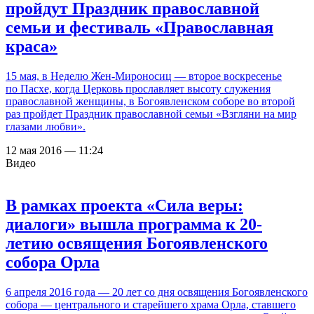
пройдут Праздник православной
семьи и фестиваль «Православная
краса»
15 мая, в Неделю Жен-Мироносиц — второе воскресенье
по Пасхе, когда Церковь прославляет высоту служения
православной женщины, в Богоявленском соборе во второй
раз пройдет Праздник православной семьи «Взгляни на мир
глазами любви».
12 мая 2016 — 11:24
Видео
В рамках проекта «Сила веры:
диалоги» вышла программа к 20-
летию освящения Богоявленского
собора Орла
6 апреля 2016 года — 20 лет со дня освящения Богоявленского
собора — центрального и старейшего храма Орла, ставшего