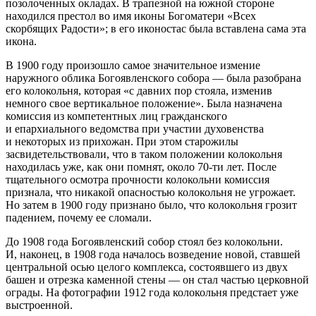
позолоченных окладах. В трапезной на южной стороне
находился престол во имя иконы Богоматери «Всех
скорбящих Радости»; в его иконостас была вставлена сама эта
икона.
В 1900 году произошло самое значительное измение
наружного облика Богоявленского собора — была разобрана
его колокольня, которая «с давних пор стояла, изменив
немного свое вертикальное положение». Была назначена
комиссия из компетентных лиц гражданского
и епархиального ведомства при участии духовенства
и некоторых из прихожан. При этом старожилы
засвидетельствовали, что в таком положении колокольня
находилась уже, как они помнят, около 70-ти лет. После
тщательного осмотра прочности колокольни комиссия
признала, что никакой опасностью колокольня не угрожает.
Но затем в 1900 году признано было, что колокольня грозит
падением, почему ее сломали.
До 1908 года Богоявленский собор стоял без колокольни.
И, наконец, в 1908 года началось возведение новой, ставшей
центральной осью целого комплекса, состоявшего из двух
башен и отрезка каменной стены — он стал частью церковной
ограды. На фотографии 1912 года колокольня предстает уже
выстроенной.