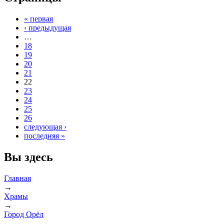
« первая
‹ предыдущая
…
18
19
20
21
22
23
24
25
26
следующая ›
последняя »
Вы здесь
Главная
→
Храмы
→
Город Орёл