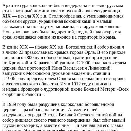
Архитектура колокольни была выдержана в псевдо-русском
стиле, который доминировал в русской архитектуре конца
XIX — начала XX в.в. Столпообразная, с уменьшающимися
объемами ярусов, украшенная кокошниками и малыми
главками, она по силуэту напоминала старую колокольню.
Новая колокольня была надвратной, под ней шла открытая
арка, являвшаяся одним из входов на территорию храма.
В конце XIX — начале XX в.в. Богоявленский собор входил
в число 23 православных храмов города Орла. В его приходе
числилось «800 душ обоего пола», границы прихода шли
по Кромской и Карачевской улицам. С 1900 года настоятелем
церкви был протоиерей Илия Васильевич Ливанский,
выпускник Московской духовной академии, ставший
в 1906 году председателем Орловского церковного историко-
археологического общества. Им в 1912 году написана
и издана брошюра о чудотворной иконе Божией Матери «Всех
скорбящих Радости».
В 1939 году была разрушена колокольня Богоявленской
церкви — разобрана на кирпич. А вместе с ней —
и церковная ограда. В годы Великой Отечественной войны
собор лишился своего главного завершения, был сбит малый
глухой восьмерик, а вместе с ним — и венчавшая его главка
с крестом. Это положение зафиксировано на фотографии