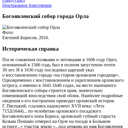
Город Орёл
Центральное благочиние
Богоявленский собор города Орла
Фото:
Евгений Борисов, 2016.
Историческая справка
После сожжения поляками и литовцами в 1606 году Орел,
основанный в 1566 году, был в полном запустении почти
30 лет. И в 1636 году последовал царский указ
о восстановлении города «на старом орловском городище».
Одновременно с восстановлением и укреплением орловского
острога, а именно в 1641-1646 годах, на месте нынешнего
Богоявленского собора строится храм, значительно
изменивший впоследствии свой облик. Наиболее подробные
сведения о его построении приводит орловский историк
Г. Пясецкий, ссылаясь надокумент XVII века: «Лета
7152(1644)... по челобитью орловского посадского
Богоявленского попа Бориса, орловский губный староста
Козьма Пеншин отмерил на Орле на посаде в Большом
остроге...» участок земли «...под церковь во имя Богоявления