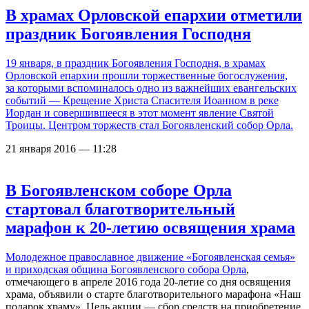
В храмах Орловской епархии отметили
праздник Богоявления Господня
19 января, в праздник Богоявления Господня, в храмах
Орловской епархии прошли торжественные богослужения,
за которыми вспоминалось одно из важнейших евангельских
событий — Крещение Христа Спасителя Иоанном в реке
Иордан и совершившееся в этот момент явление Святой
Троицы. Центром торжеств стал Богоявленский собор Орла.
21 января 2016 — 11:28
В Богоявленском соборе Орла
стартовал благотворительный
марафон к 20-летию освящения храма
Молодежное православное движение «Богоявленская семья»
и приходская община
Богоявленского собора Орла
,
отмечающего в апреле 2016 года 20-летие со дня освящения
храма, объявили о старте благотворительного марафона «Наш
подарок храму». Цель акции — сбор средств на приобретение