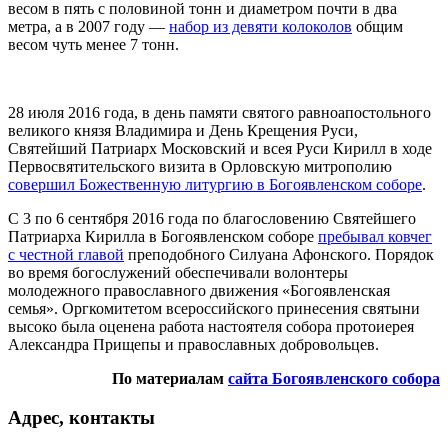
весом в пять с половиной тонн и диаметром почти в два
метра, а в 2007 году —
набор из девяти колоколов
общим
весом чуть менее 7 тонн.
28 июля 2016 года, в день памяти святого равноапостольного
великого князя Владимира и День Крещения Руси,
Святейший Патриарх Московский и всея Руси Кирилл в ходе
Первосвятительского визита в Орловскую митрополию
совершил Божественную литургию в Богоявленском соборе
.
С 3 по 6 сентября 2016 года по благословению Святейшего
Патриарха Кирилла в Богоявленском соборе
пребывал ковчег
с честной главой
преподобного Силуана Афонского. Порядок
во время богослужений обеспечивали волонтеры
молодежного православного движения «Богоявленская
семья». Оргкомитетом всероссийского принесения святыни
высоко была оценена работа настоятеля собора протоиерея
Александра Прищепы и православных добровольцев.
По материалам
сайта Богоявленского собора
Адрес, контакты