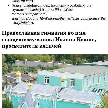
-story.tpl.php
).
Notice
: Undefined index: taxonomy_vocabulary_3 в
функции
include()
(строка
90
в файле
/home/o/oreleparh/orel-
eparhia.ru/public_html/sites/all/themes/lexus_zymphonies_the
-story.tpl.php
).
Православная гимназия во имя
священномученика Иоанна Кукши,
просветителя вятичей