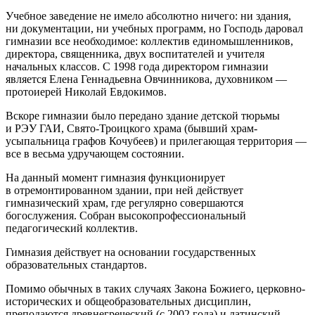
Учебное заведение не имело абсолютно ничего: ни здания,
ни документации, ни учебных программ, но Господь даровал
гимназии все необходимое: коллектив единомышленников,
директора, священника, двух воспитателей и учителя
начальных классов. С 1998 года директором гимназии
является Елена Геннадьевна Овчинникова, духовником —
протоиерей Николай Евдокимов.
Вскоре гимназии было передано здание детской тюрьмы
и РЭУ ГАИ, Свято-Троицкого храма (бывший храм-
усыпальница графов Кочубеев) и прилегающая территория —
все в весьма удручающем состоянии.
На данный момент гимназия функционирует
в отремонтированном здании, при ней действует
гимназический храм, где регулярно совершаются
богослужения. Собран высокопрофессиональный
педагогический коллектив.
Гимназия действует на основании государственных
образовательных стандартов.
Помимо обычных в таких случаях Закона Божиего, церковно-
исторических и общеобразовательных дисциплин,
преподаются древнегреческий (с 2002 года) и латинский