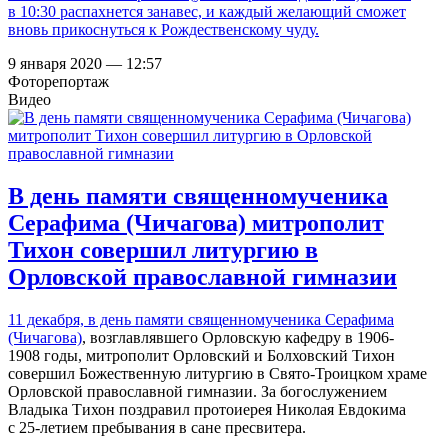
в 10:30 распахнется занавес, и каждый желающий сможет
вновь прикоснуться к Рождественскому чуду.
9 января 2020 — 12:57
Фоторепортаж
Видео
В день памяти священномученика
Серафима (Чичагова) митрополит
Тихон совершил литургию в
Орловской православной гимназии
11 декабря, в день памяти
священномученика Серафима
(Чичагова)
, возглавлявшего Орловскую кафедру в 1906-
1908 годы, митрополит Орловский и Болховский Тихон
совершил Божественную литургию в Свято-Троицком храме
Орловской православной гимназии. За богослужением
Владыка Тихон поздравил протоиерея Николая Евдокима
с 25-летием пребывания в сане пресвитера.