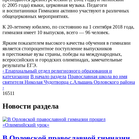
(с 2005 года) языки, церковная музыка. Педагоги
и воспитанники Гимназии активно участвуют в различных
общецерковных мероприятиях.
К 20-летнему юбилею, по состоянию на 1 сентября 2018 года,
гимназия имеет 10 выпусков, всего — 96 человек.
Ярким показателем высокого качества обучения в гимназии
является стопроцентное поступление выпускников
в престижные вузы страны, победы на международных,
всероссийских и городских олимпиадах, замечательные
результаты ЕГЭ.
‹ Епархиальный отдел религиозного образования и
катехизации
В начало раздела
Православная школа во имя
святителя Николая Чудотворца с.Альшань Орловского района
›
16511
Новости раздела
В Орловской православной гимназии