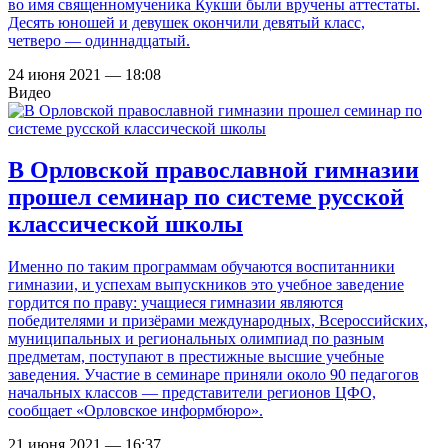
во имя священномученика Кукши были вручены аттестаты.
Десять юношей и девушек окончили девятый класс,
четверо — одиннадцатый.
24 июня 2021 — 18:08
Видео
В Орловской православной гимназии
прошел семинар по системе русской
классической школы
Именно по таким программам обучаются воспитанники
гимназии, и успехам выпускников это учебное заведение
гордится по праву: учащиеся гимназии являются
победителями и призёрами международных, Всероссийских,
муниципальных и региональных олимпиад по разным
предметам, поступают в престижные высшие учебные
заведения. Участие в семинаре приняли около 90 педагогов
начальных классов — представители регионов ЦФО,
сообщает «Орловское информбюро».
21 июня 2021 — 16:37