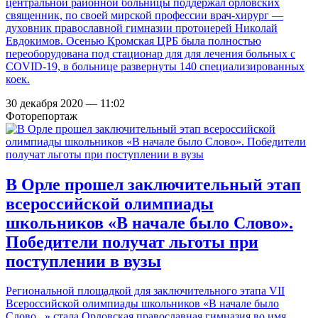
центральной районной больницы поддержал орловских
священник, по своей мирской профессии врач-хирург —
духовник православной гимназии протоиерей Николай
Евдокимов. Осенью Кромская ЦРБ была полностью
переоборудована под стационар для для лечения больных с
COVID-19, в больнице развернуты 140 специализированных
коек.
30 декабря 2020 — 11:02
Фоторепортаж
В Орле прошел заключительный этап
всероссийской олимпиады
школьников «В начале было Слово».
Победители получат льготы при
поступлении в вузы
Региональной площадкой для заключительного этапа VII
Всероссийской олимпиады школьников «В начале было
Слово...» стала
Орловская православная гимназия во имя