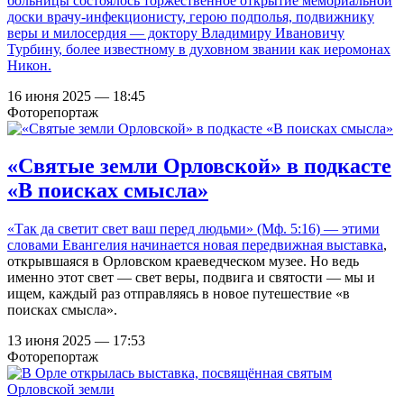
больницы состоялось торжественное открытие мемориальной
доски врачу-инфекционисту, герою подполья, подвижнику
веры и милосердия — доктору Владимиру Ивановичу
Турбину, более известному в духовном звании как иеромонах
Никон.
16 июня 2025 — 18:45
Фоторепортаж
«Святые земли Орловской» в подкасте
«В поисках смысла»
«Так да светит свет ваш перед людьми» (Мф. 5:16) — этими
словами Евангелия начинается
новая передвижная выставка
,
открывшаяся в Орловском краеведческом музее. Но ведь
именно этот свет — свет веры, подвига и святости — мы и
ищем, каждый раз отправляясь в новое путешествие «в
поисках смысла».
13 июня 2025 — 17:53
Фоторепортаж