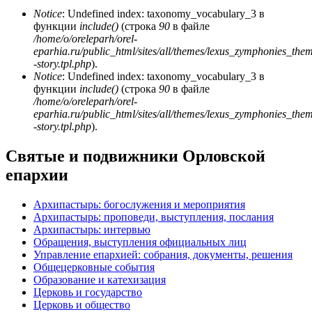
Notice
: Undefined index: taxonomy_vocabulary_3 в
функции
include()
(строка
90
в файле
/home/o/oreleparh/orel-
eparhia.ru/public_html/sites/all/themes/lexus_zymphonies_the
-story.tpl.php
).
Notice
: Undefined index: taxonomy_vocabulary_3 в
функции
include()
(строка
90
в файле
/home/o/oreleparh/orel-
eparhia.ru/public_html/sites/all/themes/lexus_zymphonies_the
-story.tpl.php
).
Святые и подвижники Орловской
епархии
Архипастырь: богослужения и мероприятия
Архипастырь: проповеди, выступления, послания
Архипастырь: интервью
Обращения, выступления официальных лиц
Управление епархией: собрания, документы, решения
Общецерковные события
Образование и катехизация
Церковь и государство
Церковь и общество