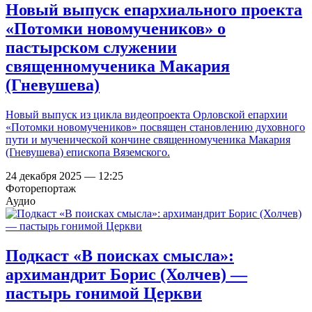
Новый выпуск епархиального проекта
«Потомки новомучеников» о
пастырском служении
священномученика Макария
(Гневушева)
Новый выпуск из цикла видеопроекта Орловской епархии
«Потомки новомучеников» посвящен становлению духовного
пути и мученической кончине священномученика Макария
(Гневушева) епископа Вяземского.
24 декабря 2025 — 12:25
Фоторепортаж
Аудио
Подкаст «В поисках смысла»:
архимандрит Борис (Холчев) —
пастырь гонимой Церкви