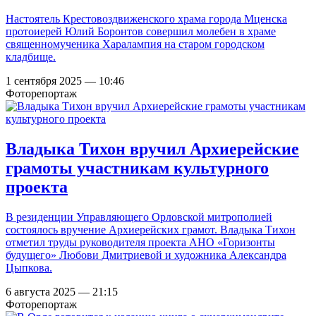
Настоятель Крестовоздвиженского храма города Мценска
протоиерей Юлий Боронтов совершил молебен в храме
священномученика Харалампия на старом городском
кладбище.
1 сентября 2025 — 10:46
Фоторепортаж
Владыка Тихон вручил Архиерейские
грамоты участникам культурного
проекта
В резиденции Управляющего Орловской митрополией
состоялось вручение Архиерейских грамот. Владыка Тихон
отметил труды руководителя проекта АНО «Горизонты
будущего» Любови Дмитриевой и художника Александра
Цыпкова.
6 августа 2025 — 21:15
Фоторепортаж