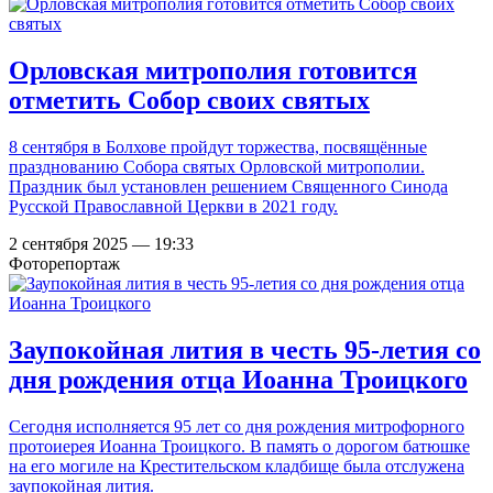
Орловская митрополия готовится
отметить Собор своих святых
8 сентября в Болхове пройдут торжества, посвящённые
празднованию Собора святых Орловской митрополии.
Праздник был установлен решением Священного Синода
Русской Православной Церкви в 2021 году.
2 сентября 2025 — 19:33
Фоторепортаж
Заупокойная лития в честь 95-летия со
дня рождения отца Иоанна Троицкого
Сегодня исполняется 95 лет со дня рождения митрофорного
протоиерея Иоанна Троицкого. В память о дорогом батюшке
на его могиле на Крестительском кладбище была отслужена
заупокойная лития.