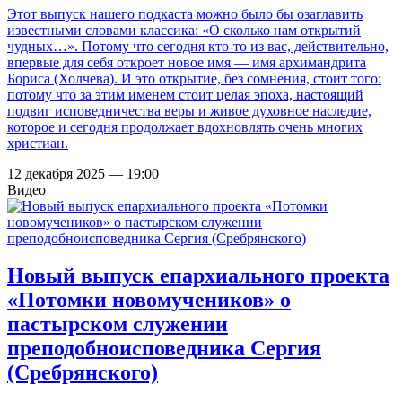
Этот выпуск нашего подкаста можно было бы озаглавить
известными словами классика: «О сколько нам открытий
чудных…». Потому что сегодня кто-то из вас, действительно,
впервые для себя откроет новое имя — имя архимандрита
Бориса (Холчева). И это открытие, без сомнения, стоит того:
потому что за этим именем стоит целая эпоха, настоящий
подвиг исповедничества веры и живое духовное наследие,
которое и сегодня продолжает вдохновлять очень многих
христиан.
12 декабря 2025 — 19:00
Видео
Новый выпуск епархиального проекта
«Потомки новомучеников» о
пастырском служении
преподобноисповедника Сергия
(Сребрянского)