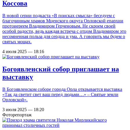
Коссова
В новой серии подкаста «В поисках смысла» беседуем с
благочинным храмов Мценского округа Орловской епархии
протоиереем Владимиром Герченовым. Не скроем своей
особой радости, ведь каждая встреча с отцом Владимиром это
несомненная польза для сердца и ума. А говорить мы будем о
святых мощах.
4 июля 2025 — 18:16
Богоявленский собор приглашает на
выставку
В Богоявленском соборе города Орла открывается выставка
«Так да светит свет ваш перед людьми…» – Святые земли
Орловской».
3 июля 2025 — 18:20
Фоторепортаж