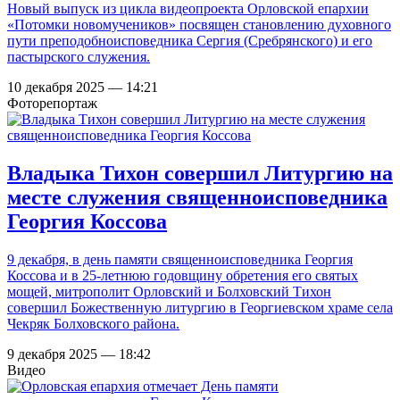
Новый выпуск из цикла видеопроекта Орловской епархии
«Потомки новомучеников» посвящен становлению духовного
пути преподобноисповедника Сергия (Сребрянского) и его
пастырского служения.
10 декабря 2025 — 14:21
Фоторепортаж
Владыка Тихон совершил Литургию на
месте служения священноисповедника
Георгия Коссова
9 декабря, в день памяти священноисповедника Георгия
Коссова и в 25-летнюю годовщину обретения его святых
мощей, митрополит Орловский и Болховский Тихон
совершил Божественную литургию в Георгиевском храме села
Чекряк Болховского района.
9 декабря 2025 — 18:42
Видео