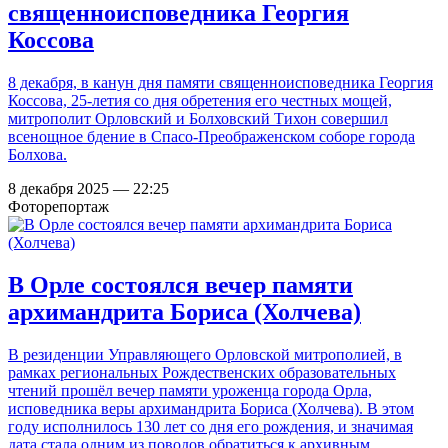
священноисповедника Георгия
Коссова
8 декабря, в канун дня памяти священноисповедника Георгия
Коссова, 25-летия со дня обретения его честных мощей,
митрополит Орловский и Болховский Тихон совершил
всенощное бдение в Спасо-Преображенском соборе города
Болхова.
8 декабря 2025 — 22:25
Фоторепортаж
В Орле состоялся вечер памяти
архимандрита Бориса (Холчева)
В резиденции Управляющего Орловской митрополией, в
рамках региональных Рождественских образовательных
чтений прошёл вечер памяти уроженца города Орла,
исповедника веры архимандрита Бориса (Холчева). В этом
году исполнилось 130 лет со дня его рождения, и значимая
дата стала одним из поводов обратиться к архивным