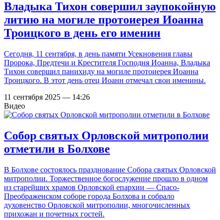
Владыка Тихон совершил заупокойную
литию на могиле протоиерея Иоанна
Троицкого в день его именин
Сегодня, 11 сентября, в день памяти Усекновения главы
Пророка, Предтечи и Крестителя Господня Иоанна, Владыка
Тихон совершил панихиду на могиле протоиерея Иоанна
Троицкого. В этот день отец Иоанн отмечал свои именины.
11 сентября 2025 — 14:26
Видео
Собор святых Орловской митрополии
отметили в Болхове
В Болхове состоялось празднование Собора святых Орловской
митрополии. Торжественное богослужение прошло в одном
из старейших храмов Орловской епархии — Спасо-
Преображенском соборе города Болхова и собрало
духовенство Орловской митрополии, многочисленных
прихожан и почетных гостей.