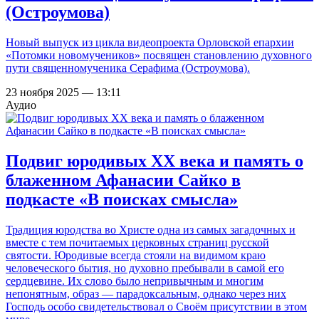
(Остроумова)
Новый выпуск из цикла видеопроекта Орловской епархии
«Потомки новомучеников» посвящен становлению духовного
пути священномученика Серафима (Остроумова).
23 ноября 2025 — 13:11
Аудио
Подвиг юродивых ХХ века и память о
блаженном Афанасии Сайко в
подкасте «В поисках смысла»
Традиция юродства во Христе одна из самых загадочных и
вместе с тем почитаемых церковных страниц русской
святости. Юродивые всегда стояли на видимом краю
человеческого бытия, но духовно пребывали в самой его
сердцевине. Их слово было непривычным и многим
непонятным, образ — парадоксальным, однако через них
Господь особо свидетельствовал о Своём присутствии в этом