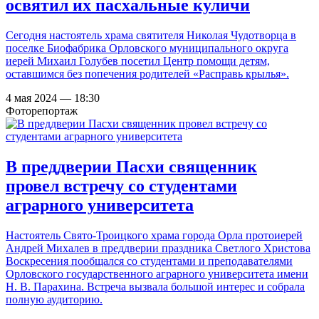
освятил их пасхальные куличи
Сегодня настоятель храма святителя Николая Чудотворца в
поселке Биофабрика Орловского муниципального округа
иерей Михаил Голубев посетил Центр помощи детям,
оставшимся без попечения родителей «Расправь крылья».
4 мая 2024 — 18:30
Фоторепортаж
В преддверии Пасхи священник
провел встречу со студентами
аграрного университета
Настоятель Свято-Троицкого храма города Орла протоиерей
Андрей Михалев в преддверии праздника Светлого Христова
Воскресения пообщался со студентами и преподавателями
Орловского государственного аграрного университета имени
Н. В. Парахина. Встреча вызвала большой интерес и собрала
полную аудиторию.