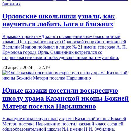
Орловские школьники узнали, как
научиться любить Бога и ближних
В рамках проекта «Диалог со священником» благочинный
храмов Центрального округа Орловской епархии протоиерей
Василий Иванов побывал в лицее № 21 имени генерала А. П.
Ермолова города Орла. Священник встретился со
старшеклассниками и побеседовал с ними на тему любви.
20 апреля 2024 — 22:19
Юные казаки посетили воскресную
школу храма Казанской иконы Божией
Матери поселка Нарышкино
Накануне воскресную школу храма Казанской иконы Божией
Матери поселка Нарышкино посетил казачий класс средней
общеобразовательной школы №1 имени Н.И. Зубилина.