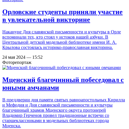
Орловские студенты приняли участие
в увлекательной викторине
Накануне Дня славянской письменности и культуры в Орле
вспоминали тех, кто стоял у истоков нашей азбуки. В
Центральной детской модельной библиотеке имени И. А.
Крылова состоялась историко-православная викторина.
24 мая 2024 — 15:52
Фоторепортаж
Мценский благочинный побеседовал с
юными амчанами
В преддверии дня памяти святых равноапостольных Кирилла
и Мефодия и Дня славянской письменности и культуры
благочинный храмов Мценского округа протоиерей
Владимир Герченов провел традиционные встречи со
старшеклассниками в модельных библиотеках города
Мценска.