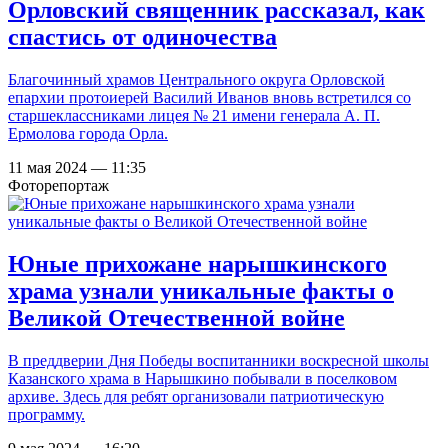
Орловский священник рассказал, как
спастись от одиночества
Благочинный храмов Центрального округа Орловской
епархии протоиерей Василий Иванов вновь встретился со
старшеклассниками лицея № 21 имени генерала А. П.
Ермолова города Орла.
11 мая 2024 — 11:35
Фоторепортаж
Юные прихожане нарышкинского
храма узнали уникальные факты о
Великой Отечественной войне
В преддверии Дня Победы воспитанники воскресной школы
Казанского храма в Нарышкино побывали в поселковом
архиве. Здесь для ребят организовали патриотическую
программу.