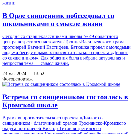
В Орле священник побеседовал со
школьниками о смысле жизни
Сегодня со старшеклассниками школы № 49 областного
центра встретился настоятель Троице-Васильевского храма
протоиерей Евгений Евстифеев. Батюшка провел с молодыми
людьми беседу в рамках просветительского проекта «Диалог
со священником». Для общения была выбрана актуальная и
непростая тема — смысл жизни.
23 мая 2024 — 13:52
Фоторепортаж
Встреча со священником состоялась в
Кромской школе
В рамках просветительского проекта «Диалог со
священником» благочинный храмов Троснянско-Кромского
округа протоиерей Виктор Титов встретился со
старшеклассниками Кромской средней общеобразовательной