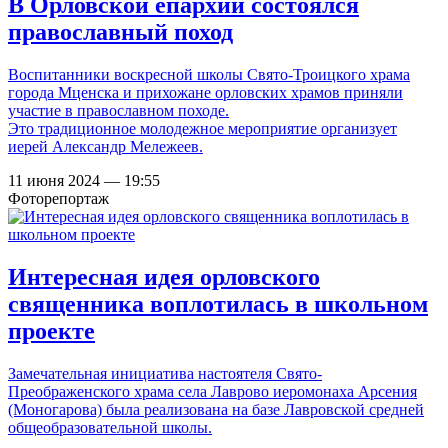
В Орловской епархии состоялся
православный поход
Воспитанники воскресной школы Свято-Троицкого храма
города Мценска и прихожане орловских храмов приняли
участие в православном походе.
Это традиционное молодежное мероприятие организует
иерей Александр Мележеев.
11 июня 2024 — 19:55
Фоторепортаж
Интересная идея орловского
священника воплотилась в школьном
проекте
Замечательная инициатива настоятеля Свято-
Преображенского храма села Лаврово иеромонаха Арсения
(Моногарова) была реализована на базе Лавровской средней
общеобразовательной школы.