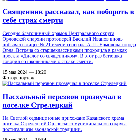
Священник рассказал, как побороть в
себе страх смерти
Сегодня благочинный храмов Центрального округа
Орловской епархии протоиерей Василий Иванов вновь
побывал в лицее № 21 имени генерала А. П. Ермолова города
Орла. Встреча со старшеклассниками проходила в рамках
проекта «Диалог со священником». В этот раз батюшка
говорил со школьниками о страхе смерти.
15 мая 2024 — 18:20
Фоторепортаж
Пасхальный перезвон прозвучал в
поселке Стрелецкий
На Светлой седмице юные прихожане Казанского храма
поселка Стрелецкий Орловского муниципального округа
постигали азы звонарской традиции.
15 мая 2024 — 15:54