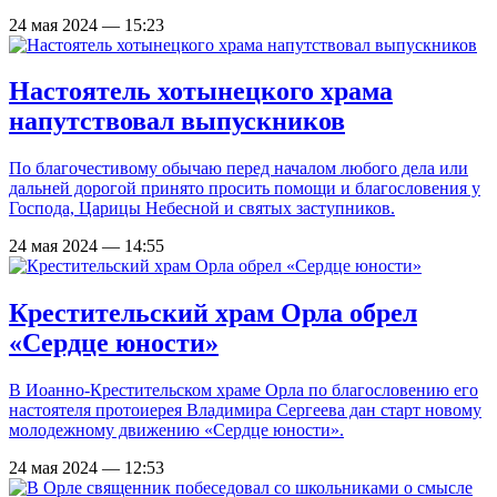
24 мая 2024 — 15:23
Настоятель хотынецкого храма
напутствовал выпускников
По благочестивому обычаю перед началом любого дела или
дальней дорогой принято просить помощи и благословения у
Господа, Царицы Небесной и святых заступников.
24 мая 2024 — 14:55
Крестительский храм Орла обрел
«Сердце юности»
В Иоанно-Крестительском храме Орла по благословению его
настоятеля протоиерея Владимира Сергеева дан старт новому
молодежному движению «Сердце юности».
24 мая 2024 — 12:53