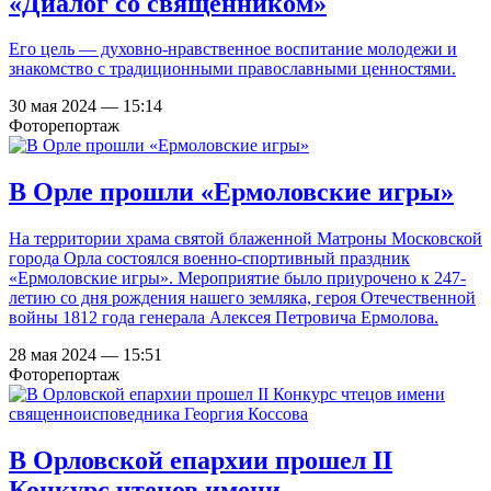
«Диалог со священником»
Его цель — духовно-нравственное воспитание молодежи и
знакомство с традиционными православными ценностями.
30 мая 2024 — 15:14
Фоторепортаж
В Орле прошли «Ермоловские игры»
На территории храма святой блаженной Матроны Московской
города Орла состоялся военно-спортивный праздник
«Ермоловские игры». Мероприятие было приурочено к 247-
летию со дня рождения нашего земляка, героя Отечественной
войны 1812 года генерала Алексея Петровича Ермолова.
28 мая 2024 — 15:51
Фоторепортаж
В Орловской епархии прошел II
Конкурс чтецов имени