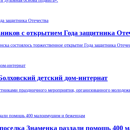
и духовная основа подвига».
ников с открытием Года защитника Оте
нска состоялось торжественное открытие Года защитника Отечес
Болховский детский дом-интернат
астниками праздничного мероприятия, организованного молодеж
 поселка Знаменка раздали помощь 400