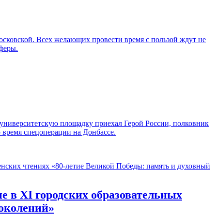
осковской. Всех желающих провести время с пользой ждут не
феры.
а университетскую площадку приехал Герой России, полковник
о время спецоперации на Донбассе.
 в XI городских образовательных
поколений»