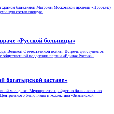
м и храмом блаженной Матроны Московской провели «Пробежку
 духовную составляющую.
 враче «Русской больницы»
в годы Великой Отечественной войны. Встреча для студентов
бе общественной поддержки партии «Единая Россия».
й богатырской заставе»
славной молодежи. Мероприятие пройдет по благословению
 Центрального благочиния и коллектива «Знаменской