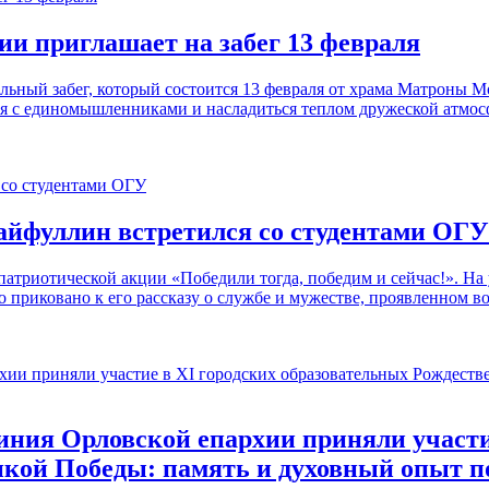
и приглашает на забег 13 февраля
ьный забег, который состоится 13 февраля от храма Матроны М
ся с единомышленниками и насладиться теплом дружеской атмос
айфуллин встретился со студентами ОГУ
патриотической акции «Победили тогда, победим и сейчас!». Н
 приковано к его рассказу о службе и мужестве, проявленном в
ния Орловской епархии приняли участие
икой Победы: память и духовный опыт 