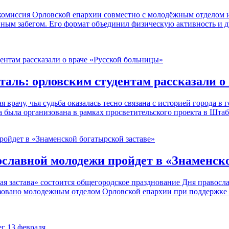
я комиссия Орловской епархии совместно с молодёжным отдело
ивным забегом. Его формат объединил физическую активность и
аль: орловским студентам рассказали о
я врачу, чья судьба оказалась тесно связана с историей города 
 была организована в рамках просветительского проекта в Шта
славной молодежи пройдет в «Знаменско
ская застава» состоится общегородское празднование Дня право
изовано молодежным отделом Орловской епархии при поддержке