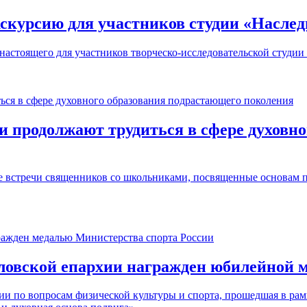
скурсию для участников студии «Насле
настоящего для участников творческо-исследовательской студии
 продолжают трудиться в сфере духовно
 встречи священников со школьниками, посвященные основам п
ловской епархии награжден юбилейной 
ии по вопросам физической культуры и спорта, прошедшая в р