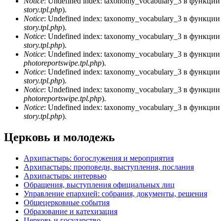
Notice
: Undefined index: taxonomy_vocabulary_3 в функци
story.tpl.php
).
Notice
: Undefined index: taxonomy_vocabulary_3 в функци
story.tpl.php
).
Notice
: Undefined index: taxonomy_vocabulary_3 в функци
story.tpl.php
).
Notice
: Undefined index: taxonomy_vocabulary_3 в функци
photoreportswipe.tpl.php
).
Notice
: Undefined index: taxonomy_vocabulary_3 в функци
story.tpl.php
).
Notice
: Undefined index: taxonomy_vocabulary_3 в функци
photoreportswipe.tpl.php
).
Notice
: Undefined index: taxonomy_vocabulary_3 в функци
story.tpl.php
).
Церковь и молодежь
Архипастырь: богослужения и мероприятия
Архипастырь: проповеди, выступления, послания
Архипастырь: интервью
Обращения, выступления официальных лиц
Управление епархией: собрания, документы, решения
Общецерковные события
Образование и катехизация
Церковь и государство