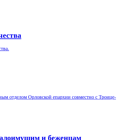
чества
тва.
ным отделом Орловской епархии совместно с Троице-
 малоимущим и беженцам