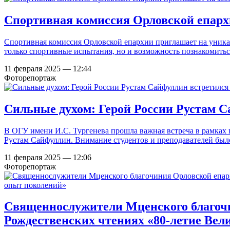
Спортивная комиссия Орловской епархи
Спортивная комиссия Орловской епархии приглашает на уникал
только спортивные испытания, но и возможность познакомить
11 февраля 2025 — 12:44
Фоторепортаж
Сильные духом: Герой России Рустам С
В ОГУ имени И.С. Тургенева прошла важная встреча в рамках 
Рустам Сайфуллин. Внимание студентов и преподавателей было
11 февраля 2025 — 12:06
Фоторепортаж
Священнослужители Мценского благочи
Рождественских чтениях «80-летие Вел