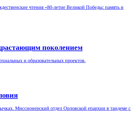
ждественские чтения «80-летие Великой Победы: память и
подрастающим поколением
рхиальных и образовательных проектов.
ловия
ычках. Миссионерский отдел Орловской епархии в тандеме с