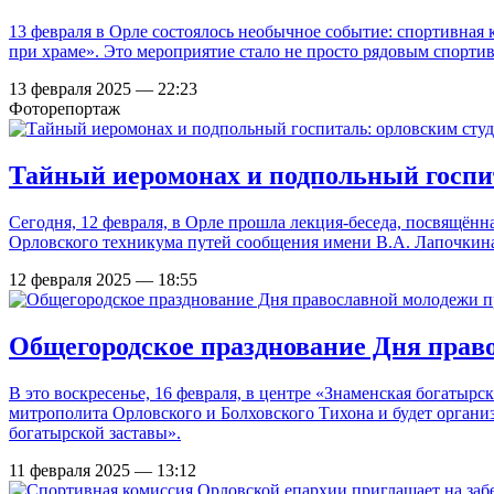
13 февраля в Орле состоялось необычное событие: спортивна
при храме». Это мероприятие стало не просто рядовым спорт
13 февраля 2025 — 22:23
Фоторепортаж
Тайный иеромонах и подпольный госпит
Сегодня, 12 февраля, в Орле прошла лекция-беседа, посвящённа
Орловского техникума путей сообщения имени В.А. Лапочкина
12 февраля 2025 — 18:55
Общегородское празднование Дня право
В это воскресенье, 16 февраля, в центре «Знаменская богатыр
митрополита Орловского и Болховского Тихона и будет орган
богатырской заставы».
11 февраля 2025 — 13:12