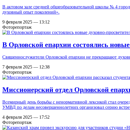
В актовом зале средней общеобразовательной школы № 4 город
духовный опыт поколений».
9 февраля 2025 — 13:12
Фоторепортаж
В Орловской епархии состоялись новые
Священнослужители Орловской епархии не прекращают духовно
7 февраля 2025 — 12:38
Фоторепортаж
Миссионерский отдел Орловской епархи
Всемирный день борьбы с ненормативной лексикой стал очере
УМВД по делам несовершеннолетних организовал серию встреч
4 февраля 2025 — 17:52
Фоторепортаж