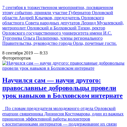
7 сентября в торжественном мероприятии, посвященном
этому событию, приняли участие Губернатор Орловской
области Андрей Клычков, председатель Орловского
областного Совета народных депутатов Леонид Музалевский,
митрополит Орловский и Болховский Тихон, ректор
Орловского государственного университета имени И.С.
Тургенева Ольга Пилипенко, члены регионального
Правительства, руководство города Орла, почетные гости.
8 сентября 2019 — 8:33
Фоторепортаж
Научился сам — научи другого:
православные добровольцы провели
урок навыков в Болховском интернате
По словам председателя молодежного отдела Орловской
епархии священника Дионисия Костомарова, один из важных
принципов эффективной работы волонтеров
с воспитанниками интернатов — поддерживание их связи