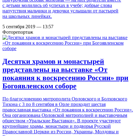
с детьми молились об успехах в учебе; добрые слова
напутствия мальчики и девочки услышали от пастырей
на школьных линейках.
5 сентября 2019 — 13:57
Фоторепортаж
Десятки храмов и монастырей
представлены на выставке «От
покаяния к воскресению России» при
Богоявленском соборе
По благословению митрополита Орловского и Болховского
Тихона с 3 по 8 сентября в Орле проходит шестая
православная выставка «От покаяния к воскресению России».
Она организована Орловской митрополией и выставочным
обществом «Уральские Выставки». В проекте участвуют
крупнейшие храмы, монастыри и подворья Русской
Православной Церкви из России, Украины, Молдовы и