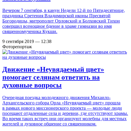
Вечером 7 сентября, в канун Недели 12-й по Пятидесятнице,
праздника Сретения Владимирской иконы Пресвятой
Богородицы, митрополит Орловский и Болховский Тихон
совершил всенощное бдение в храме гимназии во имя
священномученика Кукши.
9 сентября 2019 — 12:38
Фоторепортаж
Движение «Неувядаемый цвет»
помогает селянам ответить на
духовные вопросы
Очередная поездка молодежного движения Михаило-
Архангельского собора Орла «Неувядаемый цвет» прошла
в рамках нового миссионерского проекта — молодые люди
посещают отдаленные села и деревни, где отсутствуют храмы.
Во время таких встреч они организуют молебны для местных
жителей и духовное общение со священником.