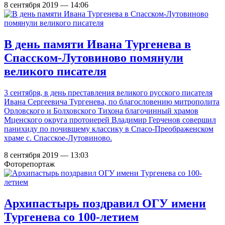
8 сентября 2019 — 14:06
В день памяти Ивана Тургенева в
Спасском-Лутовиново помянули
великого писателя
3 сентября, в день преставления великого русского писателя
Ивана Сергеевича Тургенева, по благословению митрополита
Орловского и Болховского Тихона благочинный храмов
Мценского округа протоиерей Владимир Герченов совершил
панихиду по почившему классику в Спасо-Преображенском
храме с. Спасское-Лутовиново.
8 сентября 2019 — 13:03
Фоторепортаж
Архипастырь поздравил ОГУ имени
Тургенева со 100-летием