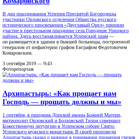
Комаровского
В дни празднования Успения Пресвятой Богородицы
участники Орловского отделения Общества русского
исторического просвещения «Двуглавый Орел» приняли
участие в престольном празднике села Городище Урицкого
района. Здесь восстанавливается
Успенский храм
—
он размещается в здании в бывшей больницы, построенной
генералом от инфантерии графом Евграфом Федотовичем
Комаровским.
3 сентября 2019 — 9:43
Фоторепортаж
Архипастырь: «Как прощает нам
Господь — прощать должны и мы»
1 сентября, в праздник Донской иконы Божией Матери,
митрополит Орловский и Болховский Тихон совершил
Божественную литургию в Успенском соборе Свято-
Успенского мужского монастыря. В своей проповеди
Архипастырь сказал о разнице в понимании прощения грехов