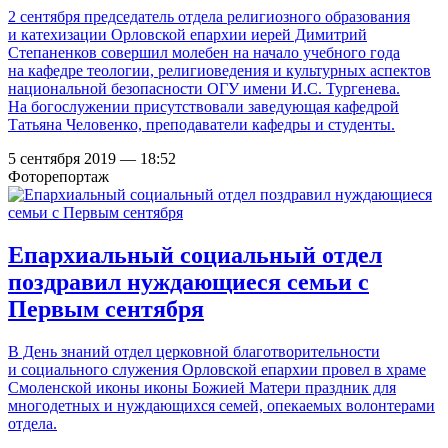
2 сентября председатель отдела религиозного образования
и катехизации Орловской епархии иерей Димитрий
Степаненков совершил молебен на начало учебного года
на кафедре теологии, религиоведения и культурных аспектов
национальной безопасности ОГУ имени И.С. Тургенева.
На богослужении присутствовали заведующая кафедрой
Татьяна Человенко, преподаватели кафедры и студенты.
5 сентября 2019 — 18:52
Фоторепортаж
Епархиальный социальный отдел
поздравил нуждающиеся семьи с
Первым сентября
В День знаний отдел церковной благотворительности
и социального служения Орловской епархии провел в храме
Смоленской иконы иконы Божией Матери праздник для
многодетных и нуждающихся семей, опекаемых волонтерами
отдела.