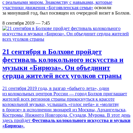
с реальными миром. Знакомству с навыками, которые
участники
движения «Богоявленская семья»
освоили
за минувший год, был посвящен их очередной визит в Болхов.
8 сентября 2019 — 7:45
21 сентября в Болхове пройдет
фестиваль колокольного искусства и
музыки «Бирюза». Он объединит
сердца жителей всех уголков страны
21 сентября 2019 года, в разгар «бабьего лета», один
из колокольных центров России — город Болхов приглашает
жителей всех регионов страны прикоснуться к красоте
колокольной музыки, услышать «голос неба» и «молитву
в бронзе» в исполнении звонарей из Москвы, Архангельска,
Костромы, Нижнего Новгорода, Суздаля, Мурома. В этот день
здесь пройдет
Фестиваль колокольного искусства и музыки
«Бирюза»
.