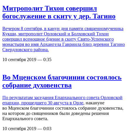
Митрополит Тихон совершил
богослужение в скиту у дер. Тагино
Вечером 8 сентября, в канун дня памяти священномученика
Кукши, митрополит Орловский и Болховский Тихон
совершил всенощное бдение в скиту Свято-Успенского
монастыря во имя Архангела Гавриила близ деревни Тагино
Свердловского района.
10 сентября 2019 — 0:35
Во Мценском благочинии состоялось
собрание духовенства
По результатам заседания Епархиального совета Орловской
епархии,
прошедшего 30 августа в Орле
, накануне
во Мценском благочинии состоялось собрание духовенства,
на котором до священников были доведены решения
Епархиального совета.
10 сентября 2019 — 0:03