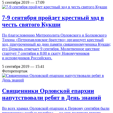
5 сентября 2019 — 17:09
7-9 сентября пройдет крестный ход в
честь святого Кукши
По благословению Митрополита Орловского и Болховского
Тихона «Петропавловское братство» организует крестный
ход, приуроченный ко дню памяти священномученика Кукши;
его Церковь отмечает 9 сентября. Молитвенное шествие
стартует 7 сентября в 8:00 в скиту Новомучеников
и исповедников Российских.
5 сентября 2019 — 15:41
Фоторепортаж
Священники Орловской епархии
напутствовали ребят в День знаний
Во всех храмах Орловской епархии к Первому сентября были
приурочены особые молебны — на них родители вместе