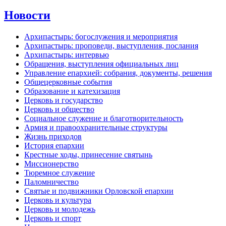
Новости
Архипастырь: богослужения и мероприятия
Архипастырь: проповеди, выступления, послания
Архипастырь: интервью
Обращения, выступления официальных лиц
Управление епархией: собрания, документы, решения
Общецерковные события
Образование и катехизация
Церковь и государство
Церковь и общество
Социальное служение и благотворительность
Армия и правоохранительные структуры
Жизнь приходов
История епархии
Крестные ходы, принесение святынь
Миссионерство
Тюремное служение
Паломничество
Святые и подвижники Орловской епархии
Церковь и культура
Церковь и молодежь
Церковь и спорт