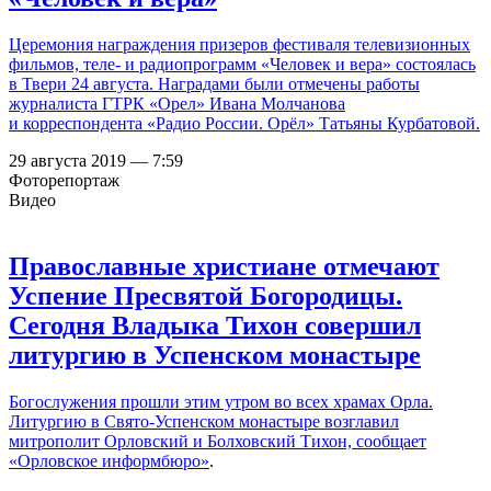
Церемония награждения призеров фестиваля телевизионных
фильмов, теле- и радиопрограмм «Человек и вера» состоялась
в Твери 24 августа. Наградами были отмечены работы
журналиста ГТРК «Орел» Ивана Молчанова
и корреспондента «Радио России. Орёл» Татьяны Курбатовой.
29 августа 2019 — 7:59
Фоторепортаж
Видео
Православные христиане отмечают
Успение Пресвятой Богородицы.
Сегодня Владыка Тихон совершил
литургию в Успенском монастыре
Богослужения прошли этим утром во всех храмах Орла.
Литургию в Свято-Успенском монастыре возглавил
митрополит Орловский и Болховский Тихон,
сообщает
«Орловское информбюро»
.