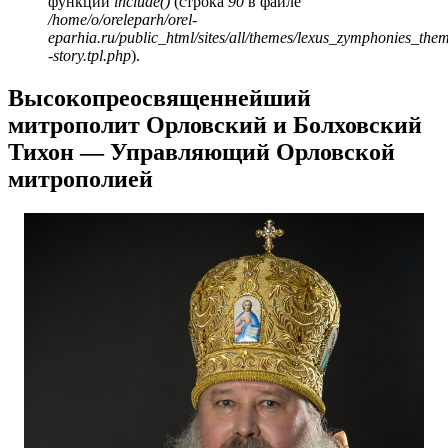
функции
include()
(строка
90
в файле
/home/o/oreleparh/orel-
eparhia.ru/public_html/sites/all/themes/lexus_zymphonies_the
-story.tpl.php
).
Высокопреосвященнейший
митрополит Орловский и Болховский
Тихон — Управляющий Орловской
митрополией