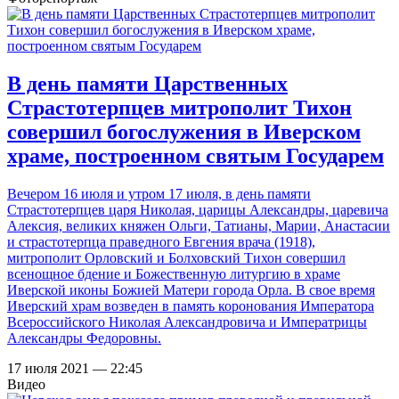
В день памяти Царственных
Страстотерпцев митрополит Тихон
совершил богослужения в Иверском
храме, построенном святым Государем
Вечером 16 июля и утром 17 июля, в день памяти
Страстотерпцев царя Николая, царицы Александры, царевича
Алексия, великих княжен Ольги, Татианы, Марии, Анастасии
и страстотерпца праведного Евгения врача (1918),
митрополит Орловский и Болховский Тихон совершил
всенощное бдение и Божественную литургию в храме
Иверской иконы Божией Матери города Орла. В свое время
Иверский храм возведен в память коронования Императора
Всероссийского Николая Александровича и Императрицы
Александры Федоровны.
17 июля 2021 — 22:45
Видео