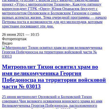
проект «Утро с митрополитом Тихоном». Каждую пятницу
корреспондент ГТРК «Орел» Юлия Опанасюк беседует с
митрополитом Орловским и Болховским Тихоном о самых
разных аспектах жизни. Тема очередной программы — начало
Петрова поста и возможности для дел милосердия, которым
христиане посвящают эти дни.
26 июня 2021 — 10:15
Фоторепортаж
Видео
Митрополит Тихон освятил храм во
имя великомученика Георгия
Победоносца на территории войсковой
части № 03013
25 июня митрополит Орловский и Болховский Тихон
совершил Чин великого освящения воинского храма во имя
Великомученика Георгия Победоносца, расположенного