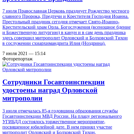
7 июля Православная Церковь празднует Рождество честного
славного Пророка, Предтечи и Крестителя Господня Иоанна.
Престольный праздник сегодня отмечает Свято-Иоанно-
Крестительский храм Орла. Богослужения (всенощное бдение
и Божественную литургию) в канун и в сам день праздника
здесь совершил митрополит Орловский и Болховский Тихон
в сослужении схиархимандрита Илия (Ноздрина).
7 июля 2021 — 15:14
Фоторепортаж
Сотрудники Госавтоинспекции
удостоены наград Орловской
митрополии
3 июля отмечалась 85-я годовщина образования службы
Госавтоинспекции МВД России. На плацу регионального
УГИБДД состоялось торжественное мероприятие,
посвященное юбилейной дате. В нем принял участие
митрополит Орловский и Болховский Тихон.