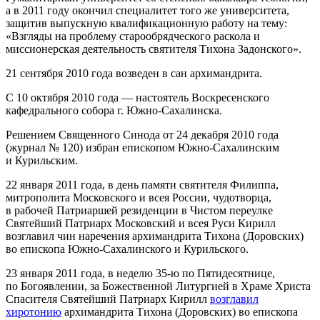
а в 2011 году окончил специалитет того же университета,
защитив выпускную квалификационную работу на тему:
«Взгляды на проблему старообрядческого раскола и
миссионерская деятельность святителя Тихона Задонского».
21 сентября 2010 года возведен в сан архимандрита.
С 10 октября 2010 года — настоятель Воскресенского
кафедрального собора г. Южно‐Сахалинска.
Решением Священного Синода от 24 декабря 2010 года
(журнал № 120) избран епископом Южно‐Сахалинским
и Курильским.
22 января 2011 года, в день памяти святителя Филиппа,
митрополита Московского и всея России, чудотворца,
в рабочей Патриаршей резиденции в Чистом переулке
Святейший Патриарх Московский и всея Руси Кирилл
возглавил чин наречения архимандрита Тихона (Доровских)
во епископа Южно‐Сахалинского и Курильского.
23 января 2011 года, в неделю 35-ю по Пятидесятнице,
по Богоявлении, за Божественной Литургией в Храме Христа
Спасителя Святейший Патриарх Кирилл
возглавил
хиротонию
архимандрита Тихона (Доровских) во епископа