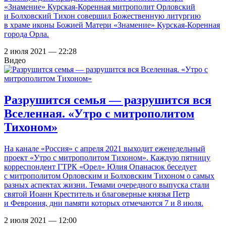
«Знамение» Курская-Коренная митрополит Орловский
и Болховский Тихон совершил Божественную литургию
в храме иконы Божией Матери «Знамение» Курская-Коренная
города Орла.
2 июля 2021 — 22:28
Видео
Разрушится семья — разрушится вся
Вселенная. «Утро с митрополитом
Тихоном»
На канале «Россия» с апреля 2021 выходит еженедельный
проект «Утро с митрополитом Тихоном». Каждую пятницу
корреспондент ГТРК «Орел» Юлия Опанасюк беседует
с митрополитом Орловским и Болховским Тихоном о самых
разных аспектах жизни. Темами очередного выпуска стали
святой Иоанн Креститель и благоверные князья Петр
и Феврония, дни памяти которых отмечаются 7 и 8 июля.
2 июля 2021 — 12:00