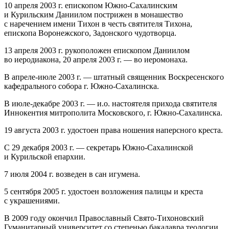
10 апреля 2003 г. епископом Южно‐Сахалинским
и Курильским Даниилом пострижен в монашество
с наречением имени Тихон в честь святителя Тихона,
епископа Воронежского, Задонского чудотворца.
13 апреля 2003 г. рукоположен епископом Даниилом
во иеродиакона, 20 апреля 2003 г. — во иеромонаха.
В апреле‐июле 2003 г. — штатный священник Воскресенского
кафедрального собора г. Южно‐Сахалинска.
В июле‐декабре 2003 г. — и.о. настоятеля прихода святителя
Иннокентия митрополита Московского, г. Южно‐Сахалинска.
19 августа 2003 г. удостоен права ношения наперсного креста.
С 29 декабря 2003 г. — секретарь Южно‐Сахалинской
и Курильской епархии.
7 июля 2004 г. возведен в сан игумена.
5 сентября 2005 г. удостоен возложения палицы и креста
с украшениями.
В 2009 году окончил Православный Свято-Тихоновский
Гуманитарный университет со степенью бакалавра теологии,