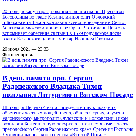
20 июля, в канун празднования явления иконы Пресвятой
Богородицы во граде Казани, митрополит Орловский
и Болховский Тихон возглавил всенощное бдение в Свято-
Успенском мужском монастыре Орла. В этот день Церковь
вспоминает обретение святыни в 1579 году вскоре после
взятия Казанского царства у татар Иоанном Грозным.
20 июля 2021 — 23:33
Фоторепортаж
В день памяти прп. Сергия
Радонежского Владыка Тихон
возглавил Литургию в Вятском Посаде
18 июля, в Неделю 4-ю по Пятидесятнице, в праздник
обретения честных мощей преподобного Сергия, игумена
Радонежского, митрополит Орловский и Болховский Тихон
возглавил Божественную литургию в нижнем храме в честь
преподобного Сергия Радонежского храма Сретения Господня
Духовно-православного центра «Вятский Посад».