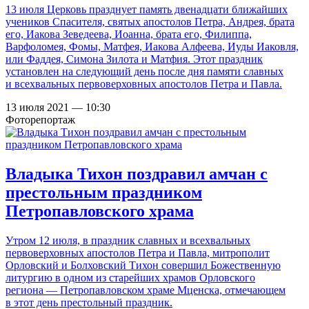
13 июля Церковь празднует память двенадцати ближайших
учеников Спасителя, святых апостолов Петра, Андрея, брата
его, Иакова Зеведеева, Иоанна, брата его, Филиппа,
Варфоломея, Фомы, Матфея, Иакова Алфеева, Иуды Иаковля,
или Фаддея, Симона Зилота и Матфия. Этот праздник
установлен на следующий день после дня памяти славных
и всехвальных первоверховных апостолов Петра и Павла.
13 июля 2021 — 10:30
Фоторепортаж
Владыка Тихон поздравил амчан с
престольным праздником
Петропавловского храма
Утром 12 июля, в праздник славных и всехвальных
первоверховных апостолов Петра и Павла, митрополит
Орловский и Болховский Тихон совершил Божественную
литургию в одном из старейших храмов Орловского
региона — Петропавловском храме Мценска, отмечающем
в этот день престольный праздник.