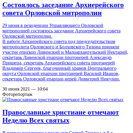
Состоялось заседание Архиерейского
совета Орловской митрополии
29 июня в резиденции Управляющего Орловской
митрополией состоялось заседание Архиерейского совета
Орловской митрополии.
В работе Архиерейского совета под председательством
митрополита Орловского и Болховского Тихона приняли
участие епископ Ливенский и Малоархангельский Нектарий,
секретарь Ливенской епархии протоиерей Александр
Прищепа, секретарь Архиерейского совета протоиерей
Владимир Сергеев, благочинный храмов Центрального
округа Орловской епархии протоиерей Василий Иванов,
секретарь Орловской епархии иерей Димитрий Никулин.
30 июня 2021 — 10:04
Фоторепортаж
Православные христиане отмечают
Неделю Всех святых
В первое воскресенье после дня Святой Троицы, в 8-е