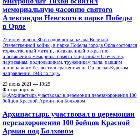
Митрополит Тихон освятил
мемориальную часовню святого
Александра Невского в парке Победы
в Орле
22 июня, в день 80-й годовщины начала Великой
Отечественной войны, в парке Победы города Орла состоялся
торжественный митинг, посвященный открытию
и освящению мемориала памяти защитникам Отечества,
партизанам, подпольщикам, труженикам тыла, павшим
и пропавшим без вести в сражениях на Орловско-Курском
направлении 1943-го года.
23 июня 2021 — 10:25
Фоторепортаж
Архипастырь участвовал в церемонии
перезахоронения 100 бойцов Красной
Армии под Болховом