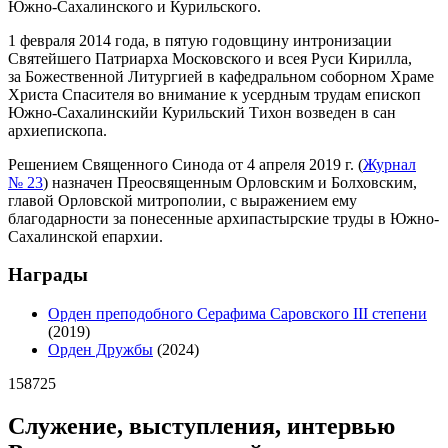
Южно‐Сахалинского и Курильского.
1 февраля 2014 года, в пятую годовщину интронизации
Святейшего Патриарха Московского и всея Руси Кирилла,
за Божественной Литургией в кафедральном соборном Храме
Христа Спасителя во внимание к усердным трудам епископ
Южно‐Сахалинскийи Курильский Тихон возведен в сан
архиепископа.
Решением Священного Синода от 4 апреля 2019 г. (
Журнал
№ 23
) назначен Преосвященным Орловским и Болховским,
главой Орловской митрополии, с выражением ему
благодарности за понесенные архипастырские труды в Южно-
Сахалинской епархии.
Награды
Орден преподобного Серафима Саровского III степени
(2019)
Орден Дружбы
(2024)
158725
Служение, выступления, интервью