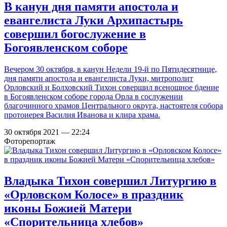
В канун дня памяти апостола и
евангелиста Луки Архипастырь
совершил богослужение в
Богоявленском соборе
Вечером 30 октября, в канун Недели 19-й по Пятидесятнице,
дня памяти апостола и евангелиста Луки, митрополит
Орловский и Болховский Тихон совершил всенощное бдение
в Богоявленском соборе города Орла в сослужении
благочинного храмов Центрального округа, настоятеля собора
протоиерея Василия Иванова и клира храма.
30 октября 2021 — 22:24
Фоторепортаж
Владыка Тихон совершил Литургию в
«Орловском Колосе» в праздник
иконы Божией Матери
«Спорительница хлебов»