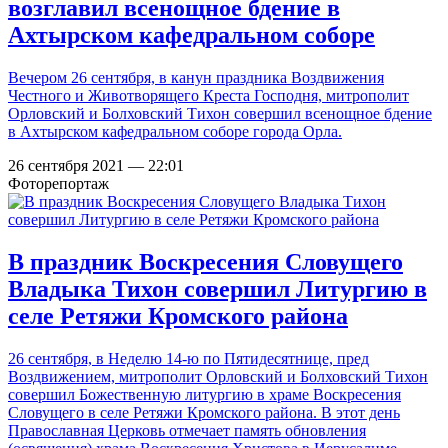
возглавил всенощное бдение в
Ахтырском кафедральном соборе
Вечером 26 сентября, в канун праздника Воздвижения
Честного и Животворящего Креста Господня, митрополит
Орловский и Болховский Тихон совершил всенощное бдение
в Ахтырском кафедральном соборе города Орла.
26 сентября 2021 — 22:01
Фоторепортаж
В праздник Воскресения Словущего
Владыка Тихон совершил Литургию в
селе Ретяжи Кромского района
26 сентября, в Неделю 14-ю по Пятидесятнице, пред
Воздвижением, митрополит Орловский и Болховский Тихон
совершил Божественную литургию в храме Воскресения
Словущего в селе Ретяжи Кромского района. В этот день
Православная Церковь отмечает память обновления