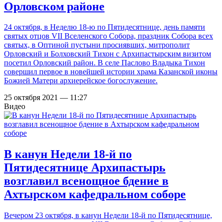
Орловском районе
24 октября, в Неделю 18-ю по Пятидесятнице, день памяти
святых отцов VII Вселенского Собора, праздник Собора всех
святых, в Оптиной пустыни просиявших, митрополит
Орловский и Болховский Тихон с Архипастырским визитом
посетил Орловский район. В селе Паслово Владыка Тихон
совершил первое в новейшей истории храма Казанской иконы
Божией Матери архиерейское богослужение.
25 октября 2021 — 11:27
Видео
В канун Недели 18-й по
Пятидесятнице Архипастырь
возглавил всенощное бдение в
Ахтырском кафедральном соборе
Вечером 23 октября, в канун Недели 18-й по Пятидесятнице,