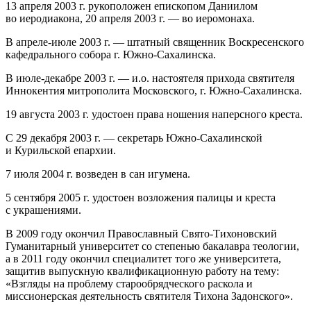
13 апреля 2003 г. рукоположен епископом Даниилом
во иеродиакона, 20 апреля 2003 г. — во иеромонаха.
В апреле‐июле 2003 г. — штатный священник Воскресенского
кафедрального собора г. Южно‐Сахалинска.
В июле‐декабре 2003 г. — и.о. настоятеля прихода святителя
Иннокентия митрополита Московского, г. Южно‐Сахалинска.
19 августа 2003 г. удостоен права ношения наперсного креста.
С 29 декабря 2003 г. — секретарь Южно‐Сахалинской
и Курильской епархии.
7 июля 2004 г. возведен в сан игумена.
5 сентября 2005 г. удостоен возложения палицы и креста
с украшениями.
В 2009 году окончил Православный Свято-Тихоновский
Гуманитарный университет со степенью бакалавра теологии,
а в 2011 году окончил специалитет того же университета,
защитив выпускную квалификационную работу на тему:
«Взгляды на проблему старообрядческого раскола и
миссионерская деятельность святителя Тихона Задонского».