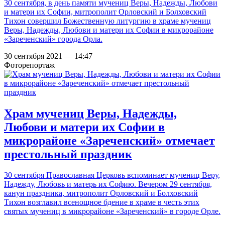
30 сентября, в день памяти мучениц Веры, Надежды, Любови
и матери их Софии, митрополит Орловский и Болховский
Тихон совершил Божественную литургию в храме мучениц
Веры, Надежды, Любови и матери их Софии в микрорайоне
«Зареченский» города Орла.
30 сентября 2021 — 14:47
Фоторепортаж
Храм мучениц Веры, Надежды,
Любови и матери их Софии в
микрорайоне «Зареченский» отмечает
престольный праздник
30 сентября Православная Церковь вспоминает мучениц Веру,
Надежду, Любовь и матерь их Софию. Вечером 29 сентября,
канун праздника, митрополит Орловский и Болховский
Тихон возглавил всенощное бдение в храме в честь этих
святых мучениц в микрорайоне «Зареченский» в городе Орле.