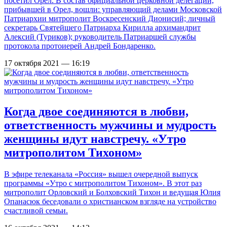
посетил Орёл. В состав официальной церковной делегации,
прибывшей в Орел, вошли: управляющий делами Московской
Патриархии митрополит Воскресенский Дионисий; личный
секретарь Святейшего Патриарха Кирилла архимандрит
Алексий (Туриков); руководитель Патриаршей службы
протокола протоиерей Андрей Бондаренко.
17 октября 2021 — 16:19
Когда двое соединяются в любви,
ответственность мужчины и мудрость
женщины идут навстречу. «Утро
митрополитом Тихоном»
В эфире телеканала «Россия» вышел очередной выпуск
программы «Утро с митрополитом Тихоном». В этот раз
митрополит Орловский и Болховский Тихон и ведущая Юлия
Опанасюк беседовали о христианском взгляде на устройство
счастливой семьи.