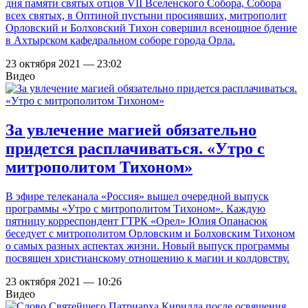
дня памяти святых отцов VII Вселенского Собора, Собора
всех святых, в Оптиной пустыни просиявших, митрополит
Орловский и Болховский Тихон совершил всенощное бдение
в Ахтырском кафедральном соборе города Орла.
23 октября 2021 — 23:02
Видео
За увлечение магией обязательно
придется расплачиваться. «Утро с
митрополитом Тихоном»
В эфире телеканала «Россия» вышел очередной выпуск
программы «Утро с митрополитом Тихоном». Каждую
пятницу корреспондент ГТРК «Орел» Юлия Опанасюк
беседует с митрополитом Орловским и Болховским Тихоном
о самых разных аспектах жизни. Новый выпуск программы
посвящен христианскому отношению к магии и колдовству.
23 октября 2021 — 10:26
Видео