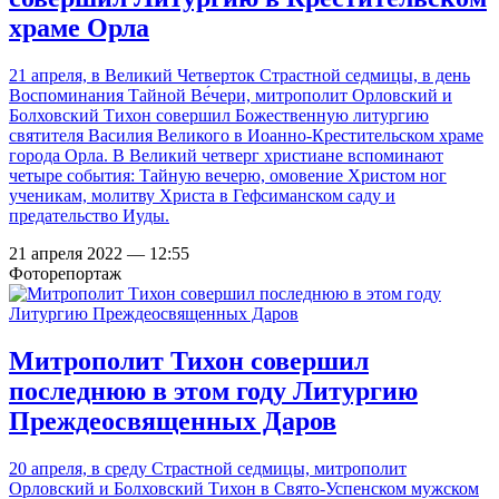
храме Орла
21 апреля, в Великий Четверток Страстной седмицы, в день
Воспоминания Тайной Ве́чери, митрополит Орловский и
Болховский Тихон совершил Божественную литургию
святителя Василия Великого в Иоанно-Крестительском храме
города Орла. В Великий четверг христиане вспоминают
четыре события: Тайную вечерю, омовение Христом ног
ученикам, молитву Христа в Гефсиманском саду и
предательство Иуды.
21 апреля 2022 — 12:55
Фоторепортаж
Митрополит Тихон совершил
последнюю в этом году Литургию
Преждеосвященных Даров
20 апреля, в среду Страстной седмицы, митрополит
Орловский и Болховский Тихон в Свято-Успенском мужском