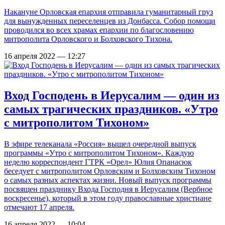
Накануне Орловская епархия отправила гуманитарный груз
для вынужденных переселенцев из Донбасса. Собор помощи
проводился во всех храмах епархии по благословению
митрополита Орловского и Болховского Тихона.
16 апреля 2022 — 12:27
Вход Господень в Иерусалим — один из
самых трагических праздников. «Утро
с митрополитом Тихоном»
В эфире телеканала «Россия» вышел очередной выпуск
программы «Утро с митрополитом Тихоном». Каждую
неделю корреспондент ГТРК «Орел» Юлия Опанасюк
беседует с митрополитом Орловским и Болховским Тихоном
о самых разных аспектах жизни. Новый выпуск программы
посвящен празднику Входа Господня в Иерусалим (Вербное
воскресенье), который в этом году православные христиане
отмечают 17 апреля.
16 апреля 2022 — 10:04