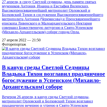
27 апреля, в среду Светлой седмицы, день памяти святых
мучеников Антония, Иоанна и Евстафия Виленских,
Высокопреосвященнейший митрополит Орловский и
Болховский Тихон в сослужении Высокопреосвященнейшего
митрополита Антония (Черемисова) и Преосвященнейшего
епископа Ливенского и Малоархангельского Нектария
совершил Божественную литургию в Свято-Успенском
(Михаило-Архангельском) соборе города Орла.
27 апреля 2022 — 21:50
Фоторепортаж
В канун среды Светлой Седмицы
Владыка Тихон возглавил праздничное
богослужение в Успенском (Михаило-
Архангельском) соборе
Вечером 26 апреля, в канун среды Светлой седмицы,
митрополит Орловский и Болховский Тихон возглавил
праздничную вечерню и утреню в Свято-Успенском