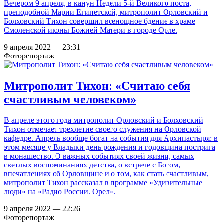
Вечером 9 апреля, в канун Недели 5-й Великого поста,
преподобной Марии Египетской, митрополит Орловский и
Болховский Тихон совершил всенощное бдение в храме
Смоленской иконы Божией Матери в городе Орле.
9 апреля 2022 — 23:31
Фоторепортаж
Митрополит Тихон: «Считаю себя
счастливым человеком»
В апреле этого года митрополит Орловский и Болховский
Тихон отмечает трехлетие своего служения на Орловской
кафедре. Апрель вообще богат на события для Архипастыря: в
этом месяце у Владыки день рождения и годовщина пострига
в монашество. О важных событиях своей жизни, самых
светлых воспоминаниях детства, о встрече с Богом,
впечатлениях об Орловщине и о том, как стать счастливым,
митрополит Тихон рассказал в программе «Удивительные
люди» на «Радио России. Орел».
9 апреля 2022 — 22:26
Фоторепортаж