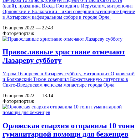
Вечером 16 апреля, в канун Недели 6-й Великого поста
(ваий), праздника Входа Господня в Иерусалим, митрополит
Орловский и Болховский Тихон совершил всенощное бдение
в Ахтырском кафедральном соборе в городе Орле.
16 апреля 2022 — 22:43
Фоторепортаж
Православные христиане отмечают
Лазареву субботу
Утром 16 апреля, в Лазареву субботу, митрополит Орловский
и Болховский Тихон совершил Божественную литургию в
Свято-Введенском женском монастыре города Орла.
16 апреля 2022 — 13:14
Фоторепортаж
Орловская епархия отправила 10 тонн
гуманитарной помощи для беженцев