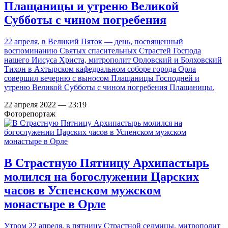
Плащаницы и утреню Великой
Субботы с чином погребения
22 апреля, в Великий Пяток — день, посвященный
воспоминанию Святых спасительных Страстей Господа
нашего Иисуса Христа, митрополит Орловский и Болховский
Тихон в Ахтырском кафедральном соборе города Орла
совершил вечерню с выносом Плащаницы Господней и
утреню Великой Субботы с чином погребения Плащаницы.
22 апреля 2022 — 23:19
Фоторепортаж
В Страстную Пятницу Архипастырь
молился на богослужении Царских
часов в Успенском мужском
монастыре в Орле
Утром 22 апреля, в пятницу Страстной седмицы, митрополит