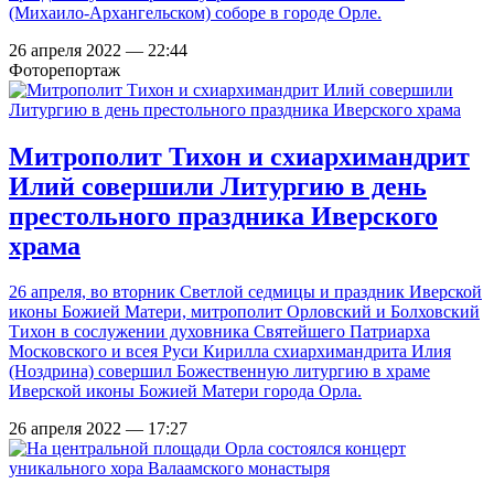
(Михаило-Архангельском) соборе в городе Орле.
26 апреля 2022 — 22:44
Фоторепортаж
Митрополит Тихон и схиархимандрит
Илий совершили Литургию в день
престольного праздника Иверского
храма
26 апреля, во вторник Светлой седмицы и праздник Иверской
иконы Божией Матери, митрополит Орловский и Болховский
Тихон в сослужении духовника Святейшего Патриарха
Московского и всея Руси Кирилла схиархимандрита Илия
(Ноздрина) совершил Божественную литургию в храме
Иверской иконы Божией Матери города Орла.
26 апреля 2022 — 17:27