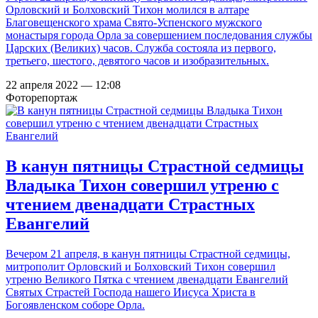
Орловский и Болховский Тихон молился в алтаре
Благовещенского храма Свято-Успенского мужского
монастыря города Орла за совершением последования службы
Царских (Великих) часов. Служба состояла из первого,
третьего, шестого, девятого часов и изобразительных.
22 апреля 2022 — 12:08
Фоторепортаж
В канун пятницы Страстной седмицы
Владыка Тихон совершил утреню с
чтением двенадцати Страстных
Евангелий
Вечером 21 апреля, в канун пятницы Страстной седмицы,
митрополит Орловский и Болховский Тихон совершил
утреню Великого Пятка с чтением двенадцати Евангелий
Святых Страстей Господа нашего Иисуса Христа в
Богоявленском соборе Орла.