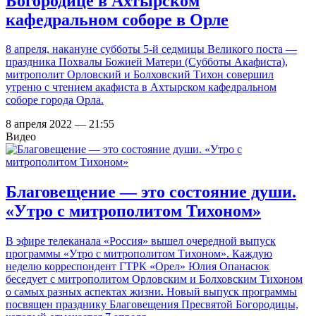
Богородице в Ахтырском
кафедральном соборе в Орле
8 апреля, накануне субботы 5-й седмицы Великого поста —
праздника Похвалы Божией Матери (Субботы Акафиста),
митрополит Орловский и Болховский Тихон совершил
утреню с чтением акафиста в Ахтырском кафедральном
соборе города Орла.
8 апреля 2022 — 21:55
Видео
Благовещение — это состояние души.
«Утро с митрополитом Тихоном»
В эфире телеканала «Россия» вышел очередной выпуск
программы «Утро с митрополитом Тихоном». Каждую
неделю корреспондент ГТРК «Орел» Юлия Опанасюк
беседует с митрополитом Орловским и Болховским Тихоном
о самых разных аспектах жизни. Новый выпуск программы
посвящен празднику Благовещения Пресвятой Богородицы,