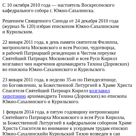
С 10 октября 2010 года — настоятель Воскресенского
кафедрального собора г. Южно‐Сахалинска.
Решением Священного Синода от 24 декабря 2010 года
(журнал № 120) избран епископом Южно‐Сахалинским
и Курильским.
22 января 2011 года, в день памяти святителя Филиппа,
митрополита Московского и всея России, чудотворца,
в рабочей Патриаршей резиденции в Чистом переулке
Святейший Патриарх Московский и всея Руси Кирилл
возглавил чин наречения архимандрита Тихона (Доровских)
во епископа Южно‐Сахалинского и Курильского.
23 января 2011 года, в неделю 35-ю по Пятидесятнице,
по Богоявлении, за Божественной Литургией в Храме Христа
Спасителя Святейший Патриарх Кирилл
возглавил
хиротонию
архимандрита Тихона (Доровских) во епископа
Южно‐Сахалинского и Курильского.
1 февраля 2014 года, в пятую годовщину интронизации
Святейшего Патриарха Московского и всея Руси Кирилла,
за Божественной Литургией в кафедральном соборном Храме
Христа Спасителя во внимание к усердным трудам епископ
Южно‐Сахалинскийи Курильский Тихон возведен в сан