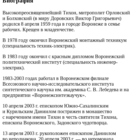
Биография
Высокопреосвященнейший Тихон, митрополит Орловский
и Болховский (в миру Доровских Виктор Григорьевич)
родился 8 апреля 1959 года в городе Воронеже в семье
рабочих. Крещен в младенчестве.
В 1978 году окончил Воронежский монтажный техникум
(специальность техник‐электрик).
В 1983 году окончил с красным дипломом Воронежский
политехнический институт (специальность инженер-
электрик).
1983-2003 годах работал в Воронежском филиале
Всесоюзного научно-исследовательского института
синтетического каучука им. академика С. В. Лебедева и на
предприятии «Воронежсинтезкаучук».
10 апреля 2003 г. епископом Южно‐Сахалинским
и Курильским Даниилом пострижен в монашество
с наречением имени Тихон в честь святителя Тихона,
епископа Воронежского, Задонского чудотворца.
13 апреля 2003 г. рукоположен епископом Даниилом
во иеродиакона, 20 апреля 2003 г. — во иеромонаха.