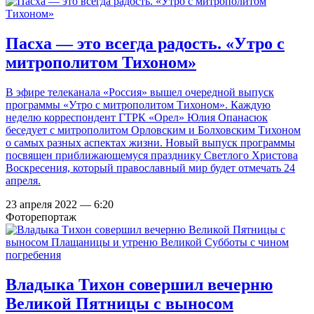
Пасха — это всегда радость. «Утро с
митрополитом Тихоном»
В эфире телеканала «Россия» вышел очередной выпуск
программы «Утро с митрополитом Тихоном». Каждую
неделю корреспондент ГТРК «Орел» Юлия Опанасюк
беседует с митрополитом Орловским и Болховским Тихоном
о самых разных аспектах жизни. Новый выпуск программы
посвящен приближающемуся празднику Светлого Христова
Воскресения, который православный мир будет отмечать 24
апреля.
23 апреля 2022 — 6:20
Фоторепортаж
Владыка Тихон совершил вечерню
Великой Пятницы с выносом