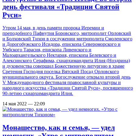
день фестиваля «Традиции Святой
Руси»
Утром 14 мая, в день памяти пророка Иеремии и
преподобного Пафнутия Боровского, митрополит Орловский
и Болховский Тихон в сослужении митрополита Смоленского
и Дорогобужского Исидора, епископа Североморского и
Умбского Тарасия, епископа Ливенского и
Малоархангельского Нектария, епископа Белевского и
Алексинского Серафима, схиархимандрита Илия (Ноздрина)
и духовенства совершил Божественную литургию в храме
Сретения Господня поселка Вятский Посад Орловского
муниципального округа. Богослужение открыло второй день
V Международного фестиваля православной культуры и
народного искусства «Традиции Святой Руси», посвященного
90-летию схиархимандрита Илия.
14 мая 2022 — 22:09
Монашество, как и семья, — удел
немногих. «Утро с митрополитом