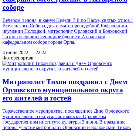
соборе
Вечером 4 июня, в канун Недели 7-й по Пасхе, святых отцов I
Вселенского Собора, дня памяти преподобной Евфросинии,
игумении Полоцкой, митрополит Орловский и Болховский
Тихон совершил всенощное бдение в Ахтырском
кафедральном соборе города Орла.
4 июня 2022 — 22:22
Фоторепортаж
Митрополит Тихон поздравил с Днем
Орловского муниципального округа
его жителей и гостей
Торжественное мероприятие, посвященное Дню Орловского
муниципального округа, состоялось в Орловском
государственном институте культуры 3 июня. В празднике
принял участие митрополит Орловский и Болховский Тихон.