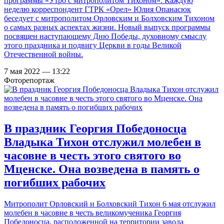
программы «Утро с митрополитом Тихоном». Каждую
неделю корреспондент ГТРК «Орел» Юлия Опанасюк
беседует с митрополитом Орловским и Болховским Тихоном
о самых разных аспектах жизни. Новый выпуск программы
посвящен наступающему Дню Победы, духовному смыслу
этого праздника и подвигу Церкви в годы Великой
Отечественной войны.
7 мая 2022 — 13:22
Фоторепортаж
В праздник Георгия Победоносца
Владыка Тихон отслужил молебен в
часовне в честь этого святого во
Мценске. Она возведена в память о
погибших рабочих
Митрополит Орловский и Болховский Тихон 6 мая отслужил
молебен в часовне в честь великомученика Георгия
Победоносца, расположенной на территории завода