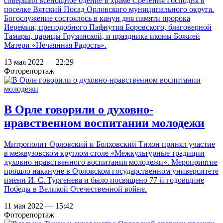
совершил всенощное бдение в храме Сретения Господня в
поселке Вятский Посад Орловского муниципального округа.
Богослужение состоялось в канун дня памяти пророка
Иеремии, преподобного Пафнутия Боровского, благоверной
Тамары, царицы Грузинской, и праздника иконы Божией
Матери «Нечаянная Радость».
13 мая 2022 — 22:29
Фоторепортаж
В Орле говорили о духовно-
нравственном воспитании молодежи
Митрополит Орловский и Болховский Тихон принял участие
в межвузовском круглом столе «Межкультурные традиции
духовно-нравственного воспитания молодежи». Мероприятие
прошло накануне в Орловском государственном университете
имени И. С. Тургенева и было посвящено 77-й годовщине
Победы в Великой Отечественной войне.
11 мая 2022 — 15:42
Фоторепортаж