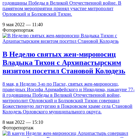
годовщины Победы в Великой Отечественной войне. В
памятном мероприятии принял участие митрополит
Орловский и Болховский Тихон.
9 мая 2022 — 11:40
Фоторепортаж
В Неделю святых жен-мироносиц
Владыка Тихон с Архипастырским
визитом посетил Становой Колодезь
8 мая, в Неделю 3-ю по Пасхе, святых жен-мироносиц,
праведных Иосифа Аримафейского и Никодима, накануне 77-
й годовщины Победы в Великой Отечественной войне,
митрополит Орловский и Болховский Тихон совершил
Божественную литургию в Покровском храме села Становой
Колодезь Орловского муниципального округа.
8 мая 2022 — 15:10
Фоторепортаж