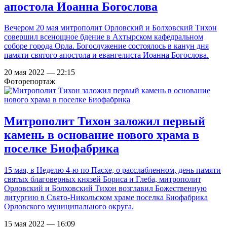
апостола Иоанна Богослова
Вечером 20 мая митрополит Орловский и Болховский Тихон
совершил всенощное бдение в Ахтырском кафедральном
соборе города Орла. Богослужение состоялось в канун дня
памяти святого апостола и евангелиста Иоанна Богослова.
20 мая 2022 — 22:15
Фоторепортаж
Митрополит Тихон заложил первый
камень в основание нового храма в
поселке Биофабрика
15 мая, в Неделю 4-ю по Пасхе, о расслабленном, день памяти
святых благоверных князей Бориса и Глеба, митрополит
Орловский и Болховский Тихон возглавил Божественную
литургию в Свято-Никольском храме поселка Биофабрика
Орловского муниципального округа.
15 мая 2022 — 16:09