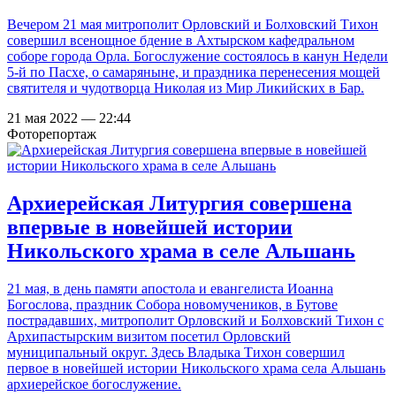
Вечером 21 мая митрополит Орловский и Болховский Тихон
совершил всенощное бдение в Ахтырском кафедральном
соборе города Орла. Богослужение состоялось в канун Недели
5-й по Пасхе, о самаряныне, и праздника перенесения мощей
святителя и чудотворца Николая из Мир Ликийских в Бар.
21 мая 2022 — 22:44
Фоторепортаж
Архиерейская Литургия совершена
впервые в новейшей истории
Никольского храма в селе Альшань
21 мая, в день памяти апостола и евангелиста Иоанна
Богослова, праздник Собора новомучеников, в Бутове
пострадавших, митрополит Орловский и Болховский Тихон с
Архипастырским визитом посетил Орловский
муниципальный округ. Здесь Владыка Тихон совершил
первое в новейшей истории Никольского храма села Альшань
архиерейское богослужение.