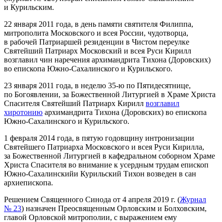
и Курильским.
22 января 2011 года, в день памяти святителя Филиппа,
митрополита Московского и всея России, чудотворца,
в рабочей Патриаршей резиденции в Чистом переулке
Святейший Патриарх Московский и всея Руси Кирилл
возглавил чин наречения архимандрита Тихона (Доровских)
во епископа Южно‐Сахалинского и Курильского.
23 января 2011 года, в неделю 35-ю по Пятидесятнице,
по Богоявлении, за Божественной Литургией в Храме Христа
Спасителя Святейший Патриарх Кирилл
возглавил
хиротонию
архимандрита Тихона (Доровских) во епископа
Южно‐Сахалинского и Курильского.
1 февраля 2014 года, в пятую годовщину интронизации
Святейшего Патриарха Московского и всея Руси Кирилла,
за Божественной Литургией в кафедральном соборном Храме
Христа Спасителя во внимание к усердным трудам епископ
Южно‐Сахалинскийи Курильский Тихон возведен в сан
архиепископа.
Решением Священного Синода от 4 апреля 2019 г. (
Журнал
№ 23
) назначен Преосвященным Орловским и Болховским,
главой Орловской митрополии, с выражением ему