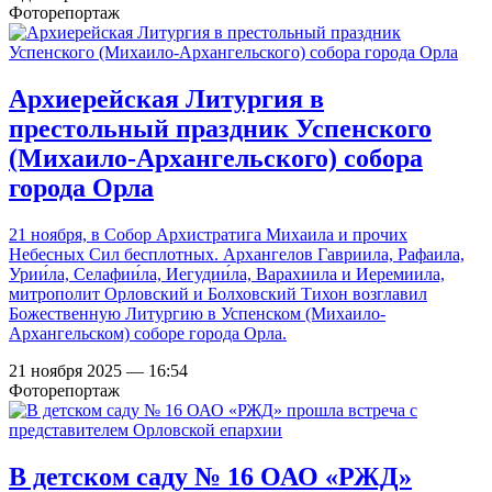
Фоторепортаж
Архиерейская Литургия в
престольный праздник Успенского
(Михаило-Архангельского) собора
города Орла
21 ноября, в Собор Архистратига Михаила и прочих
Небесных Сил бесплотных. Архангелов Гавриила, Рафаила,
Урии́ла, Селафии́ла, Иегудии́ла, Варахиила и Иеремиила,
митрополит Орловский и Болховский Тихон возглавил
Божественную Литургию в Успенском (Михаило-
Архангельском) соборе города Орла.
21 ноября 2025 — 16:54
Фоторепортаж
В детском саду № 16 ОАО «РЖД»