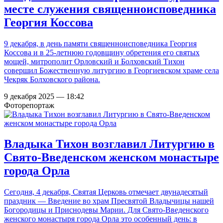
месте служения священноисповедника
Георгия Коссова
9 декабря, в день памяти священноисповедника Георгия
Коссова и в 25-летнюю годовщину обретения его святых
мощей, митрополит Орловский и Болховский Тихон
совершил Божественную литургию в Георгиевском храме села
Чекряк Болховского района.
9 декабря 2025 — 18:42
Фоторепортаж
Владыка Тихон возглавил Литургию в
Свято-Введенском женском монастыре
города Орла
Сегодня, 4 декабря, Святая Церковь отмечает двунадесятый
праздник — Введение во храм Пресвятой Владычицы нашей
Богородицы и Приснодевы Марии. Для Свято-Введенского
женского монастыря города Орла это особенный день: в