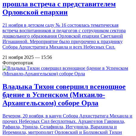
прошла встреча с представителем
Орловской епархии
21 ноября в детском саду № 16 состоялась тематическая
встреча воспитанников и педагогов с сотрудником сектора
дошкольного образования Орловской епархии Светланой
Игнашиной. Мероприятие было приурочено к празднику
Собора Архистратига Михаила и всех Небесных Сил.
21 ноября 2025 — 15:56
Фоторепортаж
Владыка Тихон совершил всенощное
бдение в Успенском (Михаило-
Архангельском) соборе Орла
Вечером, 20 ноября, в канун Собора Архистратига Михаила и
прочих Небесных Сил бесплотных. Архангелов Гавриила,
Рафаила, Урии́ла, Селафии́ла, Иегудии́ла, Варахиила и
Иеремиила, митрополит Орловский и Болховский Тихон