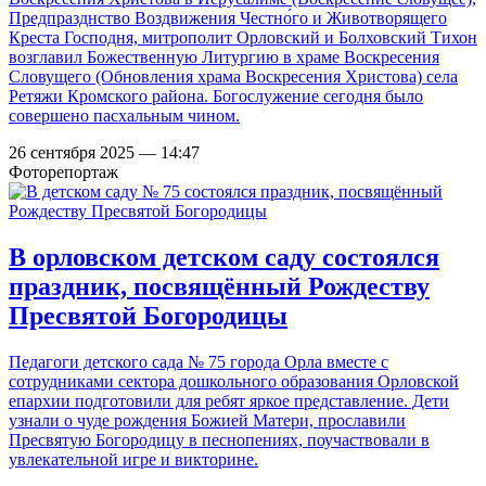
Предпразднство Воздвижения Честно́го и Животворящего
Креста Господня, митрополит Орловский и Болховский Тихон
возглавил Божественную Литургию в храме Воскресения
Словущего (Обновления храма Воскресения Христова) села
Ретяжи Кромского района. Богослужение сегодня было
совершено пасхальным чином.
26 сентября 2025 — 14:47
Фоторепортаж
В орловском детском саду состоялся
праздник, посвящённый Рождеству
Пресвятой Богородицы
Педагоги детского сада № 75 города Орла вместе с
сотрудниками сектора дошкольного образования Орловской
епархии подготовили для ребят яркое представление. Дети
узнали о чуде рождения Божией Матери, прославили
Пресвятую Богородицу в песнопениях, поучаствовали в
увлекательной игре и викторине.