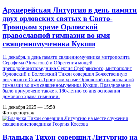
Архиерейская Литургия в день памяти
двух орловских святых в Свято-
Троицком храме Орловской
православной гимназии во имя
священномученика Кукши
11 декабря, в день памяти священномученика митрополита
Серафима (Чичагова) и Обретения мощей
преподобноисповедника Сергия Сребрянского, митрополит
Орловский и Болховский Тихон совершил Божественную
литургию в Свято-Троицком храме Орловской православной
гимназии во имя священномученика Кукши. Празднование
было приурочено также к 180-летию со дня основания
домового храма гимназии.
11 декабря 2025 — 15:58
Фоторепортаж
Владыка Тихон совершил Литургию на