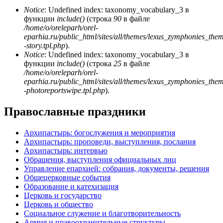
Notice
: Undefined index: taxonomy_vocabulary_3 в
функции
include()
(строка
90
в файле
/home/o/oreleparh/orel-
eparhia.ru/public_html/sites/all/themes/lexus_zymphonies_the
-story.tpl.php
).
Notice
: Undefined index: taxonomy_vocabulary_3 в
функции
include()
(строка
25
в файле
/home/o/oreleparh/orel-
eparhia.ru/public_html/sites/all/themes/lexus_zymphonies_the
-photoreportswipe.tpl.php
).
Православные праздники
Архипастырь: богослужения и мероприятия
Архипастырь: проповеди, выступления, послания
Архипастырь: интервью
Обращения, выступления официальных лиц
Управление епархией: собрания, документы, решения
Общецерковные события
Образование и катехизация
Церковь и государство
Церковь и общество
Социальное служение и благотворительность
Армия и правоохранительные структуры