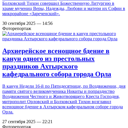
Болховский Тихон совершил Божественную Литургию в
храме мучениц Веры, Надежды, Любови и матери их Софии в
микрорайоне «Зареченский».
30 сентября 2025 — 14:56
Фоторепортаж
Архиерейское всенощное бдение в
канун одного из престольных
праздников Ахтырского
кафедрального собора города Орла
В канун Недели 16-й по Пятидесятнице, по Воздвижении, дня
памяти святого великомученика Никиты и попразднство
Воздвижения Честного и Животворящего Креста Господня,
митрополит Орловский и Болховский Тихон возглавил
всенощное бдение в Ахтырском кафедральном соборе города
Орла.
27 сентября 2025 — 22:21
Фоторепортаж