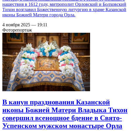
нашествия в 1612 году, митрополит Орловский и Болховский
Тихон возглавил Божественную литургию в храме Казанской
иконы Божией Матери города Орла.
4 ноября 2025 — 19:11
Фоторепортаж
В канун празднования Казанской
иконы Божией Матери Владыка Тихон
совершил всенощное бдение в Свято-
Успенском мужском монастыре Орла