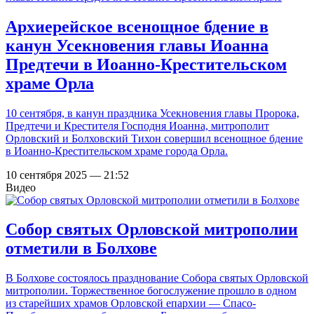
Архиерейское всенощное бдение в
канун Усекновения главы Иоанна
Предтечи в Иоанно-Крестительском
храме Орла
10 сентября, в канун праздника Усекновения главы Пророка,
Предтечи и Крестителя Господня Иоанна, митрополит
Орловский и Болховский Тихон совершил всенощное бдение
в Иоанно-Крестительском храме города Орла.
10 сентября 2025 — 21:52
Видео
Собор святых Орловской митрополии
отметили в Болхове
В Болхове состоялось празднование Собора святых Орловской
митрополии. Торжественное богослужение прошло в одном
из старейших храмов Орловской епархии — Спасо-