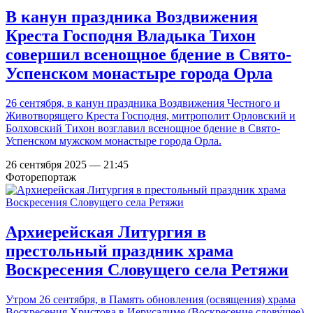
В канун праздника Воздвижения
Креста Господня Владыка Тихон
совершил всенощное бдение в Свято-
Успенском монастыре города Орла
26 сентября, в канун праздника Воздвижения Честного и
Животворящего Креста Господня, митрополит Орловский и
Болховский Тихон возглавил всенощное бдение в Свято-
Успенском мужском монастыре города Орла.
26 сентября 2025 — 21:45
Фоторепортаж
Архиерейская Литургия в
престольный праздник храма
Воскресения Словущего села Ретяжи
Утром 26 сентября, в Память обновления (освящения) храма
Воскресения Христова в Иерусалиме (Воскресение слову́щее),