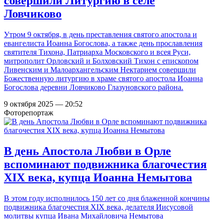
совершили Литургию в селе
Ловчиково
Утром 9 октября, в день преставления святого апостола и
евангелиста Иоанна Богослова, а также день прославления
святителя Тихона, Патриарха Московского и всея Руси,
митрополит Орловский и Болховский Тихон с епископом
Ливенским и Малоархангельским Нектарием совершили
Божественную литургию в храме святого апостола Иоанна
Богослова деревни Ловчиково Глазуновского района.
9 октября 2025 — 20:52
Фоторепортаж
В день Апостола Любви в Орле
вспоминают подвижника благочестия
XIX века, купца Иоанна Немытова
В этом году исполнилось 150 лет со дня блаженной кончины
подвижника благочестия XIX века, делателя Иисусовой
молитвы купца Ивана Михайловича Немытова