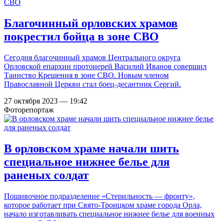
Благочинный орловских храмов
покрестил бойца в зоне СВО
Сегодня благочинный храмов Центрального округа
Орловской епархии протоиерей Василий Иванов совершил
Таинство Крещения в зоне СВО. Новым членом
Православной Церкви стал боец-десантник Сергий.
27 октября 2023 — 19:42
Фоторепортаж
В орловском храме начали шить
специальное нижнее белье для
раненых солдат
Пошивочное подразделение «Стерильность — фронту»,
которое работает при Свято-Троицком храме города Орла,
начало изготавливать специальное нижнее белье для военных