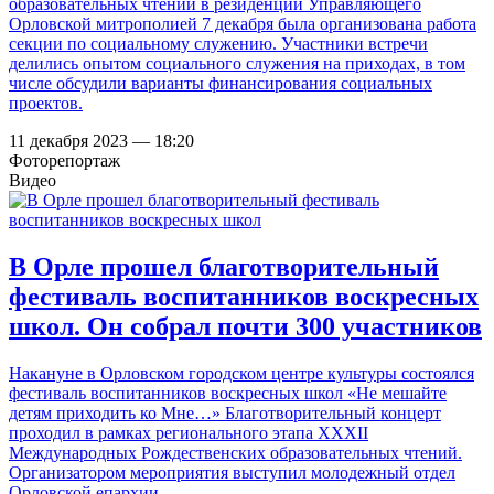
образовательных чтений в резиденции Управляющего
Орловской митрополией 7 декабря была организована работа
секции по социальному служению. Участники встречи
делились опытом социального служения на приходах, в том
числе обсудили варианты финансирования социальных
проектов.
11 декабря 2023 — 18:20
Фоторепортаж
Видео
В Орле прошел благотворительный
фестиваль воспитанников воскресных
школ. Он собрал почти 300 участников
Накануне в Орловском городском центре культуры состоялся
фестиваль воспитанников воскресных школ «Не мешайте
детям приходить ко Мне…» Благотворительный концерт
проходил в рамках регионального этапа XXXII
Международных Рождественских образовательных чтений.
Организатором мероприятия выступил молодежный отдел
Орловской епархии.