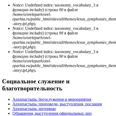
Notice
: Undefined index: taxonomy_vocabulary_3 в
функции
include()
(строка
90
в файле
/home/o/oreleparh/orel-
eparhia.ru/public_html/sites/all/themes/lexus_zymphonies_the
-story.tpl.php
).
Notice
: Undefined index: taxonomy_vocabulary_3 в
функции
include()
(строка
90
в файле
/home/o/oreleparh/orel-
eparhia.ru/public_html/sites/all/themes/lexus_zymphonies_the
-story.tpl.php
).
Notice
: Undefined index: taxonomy_vocabulary_3 в
функции
include()
(строка
90
в файле
/home/o/oreleparh/orel-
eparhia.ru/public_html/sites/all/themes/lexus_zymphonies_the
-story.tpl.php
).
Социальное служение и
благотворительность
Архипастырь: богослужения и мероприятия
Архипастырь: проповеди, выступления, послания
Архипастырь: интервью
Обращения, выступления официальных лиц