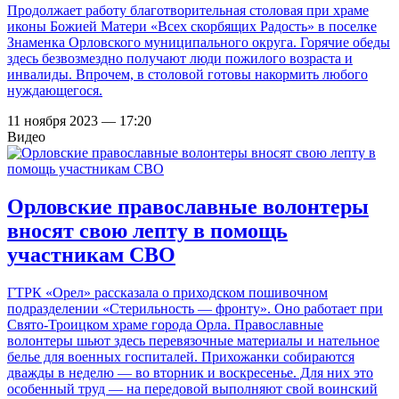
Продолжает работу благотворительная столовая при храме
иконы Божией Матери «Всех скорбящих Радость» в поселке
Знаменка Орловского муниципального округа. Горячие обеды
здесь безвозмездно получают люди пожилого возраста и
инвалиды. Впрочем, в столовой готовы накормить любого
нуждающегося.
11 ноября 2023 — 17:20
Видео
Орловские православные волонтеры
вносят свою лепту в помощь
участникам СВО
ГТРК «Орел» рассказала о приходском пошивочном
подразделении «Стерильность — фронту». Оно работает при
Свято-Троицком храме города Орла. Православные
волонтеры шьют здесь перевязочные материалы и нательное
белье для военных госпиталей. Прихожанки собираются
дважды в неделю — во вторник и воскресенье. Для них это
особенный труд — на передовой выполняют свой воинский