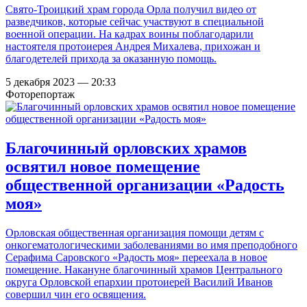
Свято-Троицкий храм города Орла получил видео от
разведчиков, которые сейчас участвуют в специальной
военной операции. На кадрах воины поблагодарили
настоятеля протоиерея Андрея Михалева, прихожан и
благодетелей прихода за оказанную помощь.
5 декабря 2023 — 20:33
Фоторепортаж
Благочинный орловских храмов
освятил новое помещение
общественной организации «Радость
моя»
Орловская общественная организация помощи детям с
онкогематологическими заболеваниями во имя преподобного
Серафима Саровского «Радость моя» переехала в новое
помещение. Накануне благочинный храмов Центрального
округа Орловской епархии протоиерей Василий Иванов
совершил чин его освящения.