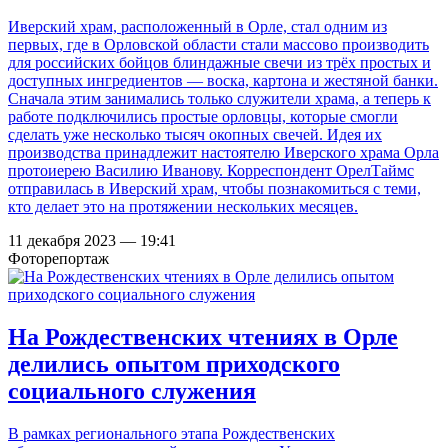
Иверский храм, расположенный в Орле, стал одним из
первых, где в Орловской области стали массово производить
для российских бойцов блиндажные свечи из трёх простых и
доступных ингредиентов — воска, картона и жестяной банки.
Сначала этим занимались только служители храма, а теперь к
работе подключились простые орловцы, которые смогли
сделать уже несколько тысяч окопных свечей. Идея их
производства принадлежит настоятелю Иверского храма Орла
протоиерею Василию Иванову. Корреспондент ОрелТаймс
отправилась в Иверский храм, чтобы познакомиться с теми,
кто делает это на протяжении нескольких месяцев.
11 декабря 2023 — 19:41
Фоторепортаж
На Рождественских чтениях в Орле
делились опытом приходского
социального служения
В рамках регионального этапа Рождественских