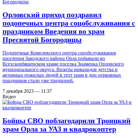
Орловский приход поздравил
подопечных центра соцобслуживания с
праздником Введения во храм
Пресвятой Богородицы
Подопечные Комплексного центра соцобслуживания
населения Заводского района Орла побывали во
Всехскорбященском храме поселка Знаменка Орловского
муниципального округа. Визиты инвалидов детства и
активных пожилых людей в этот храм в дни церковных
праздников стали уже традицией.
7 декабря 2023 — 11:37
Видео
Бойцы СВО поблагодарили Троицкий
храм Орла за УАЗ и квадрокоптер