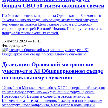
бойцам СВО 50 тысяч окопных свечей
По благословению митрополита Орловского и Болховского
Тихона акцию по созданию блиндажных свечей запустил
благочинный храмов Центрального округа Орловской
епархии протоиерей Василий Иванов. Планируется сделать
порядка 50 тысяч окопных свечей.
15 ноября 2023 — 10:11
Фоторепортаж
Делегация Орловской митрополии
участвует в XI Общецерковном съезде
по социальному служению
12 ноября в Москве начал работу XI Общецерковный съезд по
социальному служению — крупнейший форум Русской
Православной Церкви в сфере благотворительности.
Ключевая тема съезда — помощь беженцам и пострадавшим
от вооруженного конфликта, в том числе в больницах и