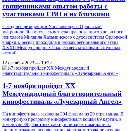
священниками опытом работы с
участниками СВО и их близкими
Сегодня в резиденции Управляющего Орловской
митрополией состоялась встреча православного кризисного
психолога Михаила Хасьминского с духовенством Орловской
епархии. Беседа проходила в рамках регионального этапа
XXХII Международных Рождественских образовательных
чтений.
12 октября 2023 — 19:22
1-7 ноября пройдет XX
Международный благотворительный
кинофестиваль «Лучезарный Ангел»
На кинофестиваль заявлены 394 фильма из 20 стран мира. В
конкурсную программу кинофестиваля вошли 89 картин, в
том числе 38 дебютных работ, в четырех номинациях:
полнометражное игровое кино, короткометражное игровое