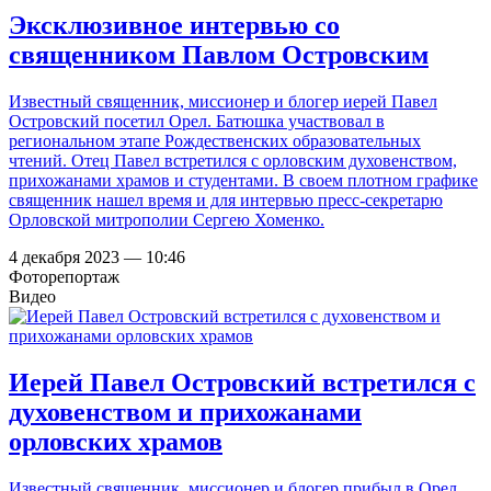
Эксклюзивное интервью со
священником Павлом Островским
Известный священник, миссионер и блогер иерей Павел
Островский посетил Орел. Батюшка участвовал в
региональном этапе Рождественских образовательных
чтений. Отец Павел встретился с орловским духовенством,
прихожанами храмов и студентами. В своем плотном графике
священник нашел время и для интервью пресс-секретарю
Орловской митрополии Сергею Хоменко.
4 декабря 2023 — 10:46
Фоторепортаж
Видео
Иерей Павел Островский встретился с
духовенством и прихожанами
орловских храмов
Известный священник, миссионер и блогер прибыл в Орел