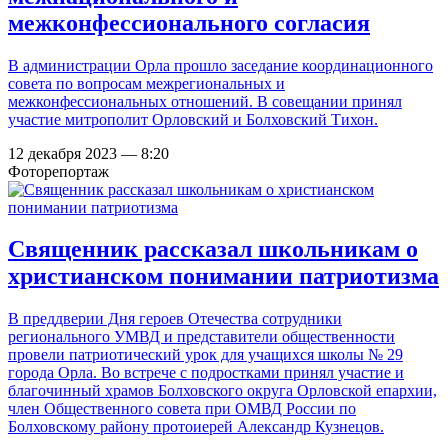
межконфессионального согласия
В администрации Орла прошло заседание координационного
совета по вопросам межрегиональных и
межконфессиональных отношений. В совещании принял
участие митрополит Орловский и Болховский Тихон.
12 декабря 2023 — 8:20
Фоторепортаж
Священник рассказал школьникам о
христианском понимании патриотизма
В преддверии Дня героев Отечества сотрудники
регионального УМВД и представители общественности
провели патриотический урок для учащихся школы № 29
города Орла. Во встрече с подростками принял участие и
благочинный храмов Болховского округа Орловской епархии,
член Общественного совета при ОМВД России по
Болховскому району протоиерей Александр Кузнецов.