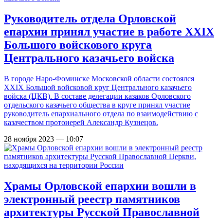
Руководитель отдела Орловской
епархии принял участие в работе XXIX
Большого войскового круга
Центрального казачьего войска
В городе Наро-Фоминске Московской области состоялся
XXIX Большой войсковой круг Центрального казачьего
войска (ЦКВ). В составе делегации казаков Орловского
отдельского казачьего общества в круге принял участие
руководитель епархиального отдела по взаимодействию с
казачеством протоиерей Александр Кузнецов.
28 ноября 2023 — 10:07
Храмы Орловской епархии вошли в
электронный реестр памятников
архитектуры Русской Православной