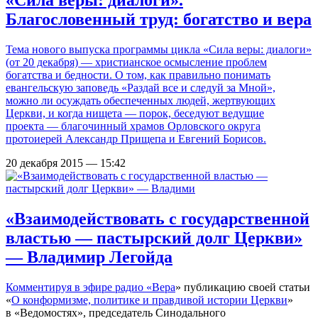
Благословенный труд: богатство и вера
Тема нового выпуска программы цикла «Сила веры: диалоги»
(от 20 декабря) — христианское осмысление проблем
богатства и бедности. О том, как правильно понимать
евангельскую заповедь «Раздай все и следуй за Мной»,
можно ли осуждать обеспеченных людей, жертвующих
Церкви, и когда нищета — порок, беседуют ведущие
проекта — благочинный храмов Орловского округа
протоиерей Александр Прищепа и Евгений Борисов.
20 декабря 2015 — 15:42
«Взаимодействовать с государственной
властью — пастырский долг Церкви»
— Владимир Легойда
Комментируя в эфире радио «
Вера
» публикацию своей статьи
«
О конформизме, политике и правдивой истории Церкви
»
в «Ведомостях», председатель Синодального