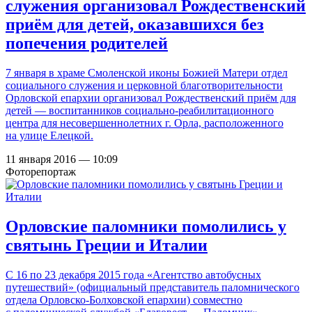
служения организовал Рождественский
приём для детей, оказавшихся без
попечения родителей
7 января в храме Смоленской иконы Божией Матери отдел
социального служения и церковной благотворительности
Орловской епархии организовал Рождественский приём для
детей — воспитанников социально-реабилитационного
центра для несовершеннолетних г. Орла, расположенного
на улице Елецкой.
11 января 2016 — 10:09
Фоторепортаж
Орловские паломники помолились у
святынь Греции и Италии
С 16 по 23 декабря 2015 года «Агентство автобусных
путешествий» (официальный представитель паломнического
отдела Орловско-Болховской епархии) совместно