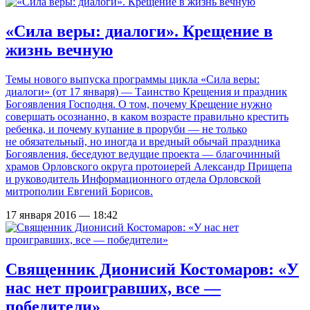
«Сила веры: диалоги». Крещение в
жизнь вечную
Темы нового выпуска программы цикла «Сила веры:
диалоги» (от 17 января) — Таинство Крещения и праздник
Богоявления Господня. О том, почему Крещение нужно
совершать осознанно, в каком возрасте правильно крестить
ребенка, и почему купание в проруби — не только
не обязательный, но иногда и вредный обычай праздника
Богоявления, беседуют ведущие проекта — благочинный
храмов Орловского округа протоиерей Александр Прищепа
и руководитель Информационного отдела Орловской
митрополии Евгений Борисов.
17 января 2016 — 18:42
Священник Дионисий Костомаров: «У
нас нет проигравших, все —
победители»