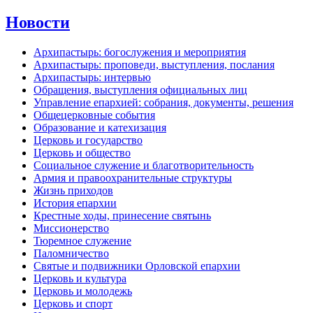
Новости
Архипастырь: богослужения и мероприятия
Архипастырь: проповеди, выступления, послания
Архипастырь: интервью
Обращения, выступления официальных лиц
Управление епархией: собрания, документы, решения
Общецерковные события
Образование и катехизация
Церковь и государство
Церковь и общество
Социальное служение и благотворительность
Армия и правоохранительные структуры
Жизнь приходов
История епархии
Крестные ходы, принесение святынь
Миссионерство
Тюремное служение
Паломничество
Святые и подвижники Орловской епархии
Церковь и культура
Церковь и молодежь
Церковь и спорт