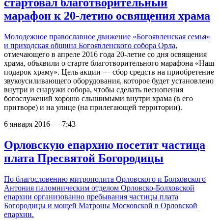
стартовал благотворительный
марафон к 20-летию освящения храма
Молодежное православное движение «Богоявленская семья»
и приходская община
Богоявленского собора Орла
,
отмечающего в апреле 2016 года 20-летие со дня освящения
храма, объявили о старте благотворительного марафона «Наш
подарок храму». Цель акции — сбор средств на приобретение
звукоусиливающего оборудования, которое будет установлено
внутри и снаружи собора, чтобы сделать песнопения
богослужений хорошо слышимыми внутри храма (в его
притворе) и на улице (на прилегающей территории).
6 января 2016 — 7:43
Орловскую епархию посетит частица
плата Пресвятой Богородицы
По благословению митрополита Орловского и Болховского
Антония паломническим отделом Орловско-Болховской
епархии организованно пребывания частицы плата
Богородицы и мощей Матроны Московской в Орловской
епархии.