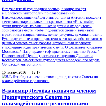
Вот уже пятый год поздней осенью, в конце ноября,
в Орловской митрополии по благословению
Высокопреосвященнейшего митрополита Антония проходит
фестиваль епархиальных воскресных школ «Не мешайте
детям приходить ко Мне». Сотни детей и их родителей
собираются вместе, чтобы поделиться своими талантами
в различных направлениях: пение, рисунок, духовная поэзия.
Руководители же и преподаватели в это время обмениваются
ценным опытом такой работы, который был наработан
в последние годы практически с нуля. О фестивале «Журналу
Московской Патриархии» (официальному изданию Русской
Православной Церкви) рассказал священник Дионисий
Костомаров, заместитель руководителя молодежного отдела
Орловской митрополии.
16 января 2016 — 12:17
Владимир Легойда назначен членом
Президентского Совета по
взаимодействию с религиозными