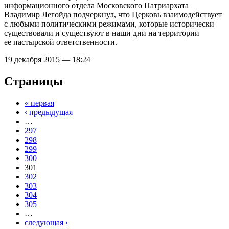
информационного отдела Московского Патриархата
Владимир Легойда подчеркнул, что Церковь взаимодействует
с любыми политическими режимами, которые исторически
существовали и существуют в наши дни на территории
ее пастырской ответственности.
19 декабря 2015 — 18:24
Страницы
« первая
‹ предыдущая
…
297
298
299
300
301
302
303
304
305
…
следующая ›