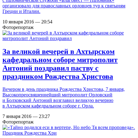
с паломнической службой «Благовест — Паломник»
организовало для православных орловцев тур к святыням
Греции и Италии.
10 января 2016 — 20:54
Фоторепортаж
За великой вечерей в Ахтырском
кафедральном соборе митрополит
Антоний поздравил паству с
праздником Рождества Христова
Вечером в день праздника Рождества Христова, 7 января,
Высокопреосвященнейший митрополит Орловский
и Болховский Антоний возглавил великую вечерню
в Ахтырском кафедральном соборе г. Орла.
7 января 2016 — 23:27
Фоторепортаж