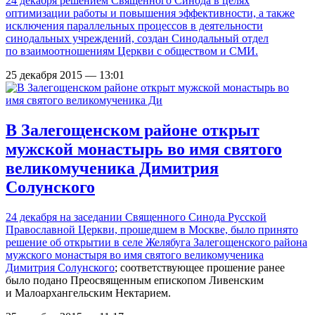
24 декабря решением Священного Синода в целях
оптимизации работы и повышения эффективности, а также
исключения параллельных процессов в деятельности
синодальных учреждений, создан Синодальный отдел
по взаимоотношениям Церкви с обществом и СМИ.
25 декабря 2015 — 13:01
В Залегощенском районе открыт
мужской монастырь во имя святого
великомученика Димитрия
Солунского
24 декабря на заседании Священного Синода Русской
Православной Церкви, прошедшем в Москве, было принято
решение об открытии в селе Желябуга Залегощенского района
мужского монастыря во имя святого великомученика
Димитрия Солунского
; соответствующее прошение ранее
было подано Преосвященным епископом Ливенским
и Малоархангельским Нектарием.