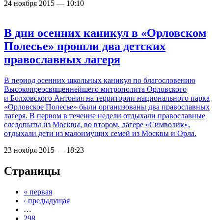
24 ноября 2015 — 10:10
В дни осенних каникул в «Орловском
Полесье» прошли два детских
православных лагеря
В период осенних школьных каникул по благословению
Высокопреосвященнейшего митрополита Орловского
и Болховского Антония на территории национального парка
«Орловское Полесье» были организованы два православных
лагеря. В первом в течение недели отдыхали православные
следопыты из Москвы, во втором, лагере «Символик»,
отдыхали дети из малоимущих семей из Москвы и Орла.
23 ноября 2015 — 18:23
Страницы
« первая
‹ предыдущая
…
298