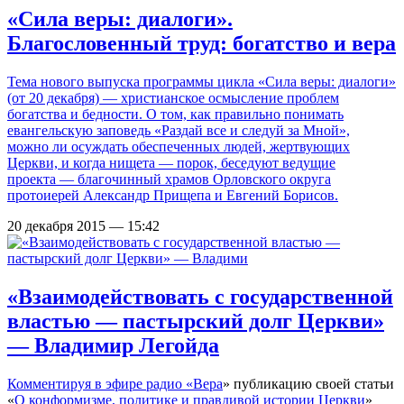
«Сила веры: диалоги».
Благословенный труд: богатство и вера
Тема нового выпуска программы цикла «Сила веры: диалоги»
(от 20 декабря) — христианское осмысление проблем
богатства и бедности. О том, как правильно понимать
евангельскую заповедь «Раздай все и следуй за Мной»,
можно ли осуждать обеспеченных людей, жертвующих
Церкви, и когда нищета — порок, беседуют ведущие
проекта — благочинный храмов Орловского округа
протоиерей Александр Прищепа и Евгений Борисов.
20 декабря 2015 — 15:42
«Взаимодействовать с государственной
властью — пастырский долг Церкви»
— Владимир Легойда
Комментируя в эфире радио «
Вера
» публикацию своей статьи
«
О конформизме, политике и правдивой истории Церкви
»