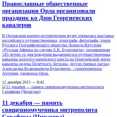
Православные общественные
организации Орла организовали
праздник ко Дню Георгиевских
кавалеров
В Орловском военно-историческом музее открылась выставка
российского путешественника, этнографа, фотографа, члена
Русского Географического общества Леонида Круглова
«Русская Африка по следам А.К. Булатовича», посвященная
145-летию со дня рождения выдающегося путешественника,
кавалера золотого наперсного креста на Георгиевской ленте,
кавалера ордена Почётного Легиона, других боевых наград
Александра Ксаверьевича Булатовича – схииеромонаха
Антония, уроженца Орла.
12 декабря 2015 — 8:42
11 декабря — память
священномученика митрополита
Серафима (Чичагова)