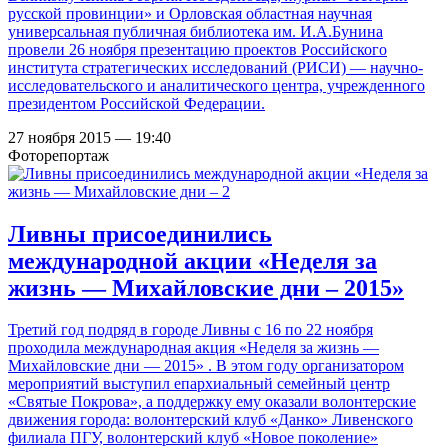
русской провинции» и Орловская областная научная
универсальная публичная библиотека им. И.А.Бунина
провели 26 ноября презентацию проектов Российского
института стратегических исследований (РИСИ) — научно-
исследовательского и аналитического центра, учрежденного
президентом Российской Федерации.
27 ноября 2015 — 19:40
Фоторепортаж
Ливны присоединились
международной акции «Неделя за
жизнь — Михайловские дни – 2015»
Третий год подряд в городе Ливны с 16 по 22 ноября
проходила международная акция «Неделя за жизнь —
Михайловские дни — 2015» . В этом году организатором
мероприятий выступил епархиальный семейный центр
«Святые Покрова», а поддержку ему оказали волонтерские
движения города: волонтерский клуб «Данко» Ливенского
филиала ПГУ, волонтерский клуб «Новое поколение»