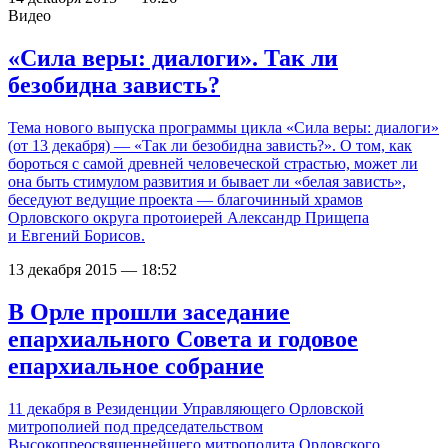
Видео
«Сила веры: диалоги». Так ли
безобидна зависть?
Тема нового выпуска программы цикла «Сила веры: диалоги»
(от 13 декабря) — «Так ли безобидна зависть?». О том, как
бороться с самой древней человеческой страстью, может ли
она быть стимулом развития и бывает ли «белая зависть»,
беседуют ведущие проекта — благочинный храмов
Орловского округа протоиерей Александр Прищепа
и Евгений Борисов.
13 декабря 2015 — 18:52
В Орле прошли заседание
епархиального Совета и годовое
епархиальное собрание
11 декабря в Резиденции Управляющего Орловской
митрополией под председательством
Высокопреосвященнейшего митрополита Орловского