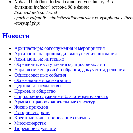
Notice
: Undefined index: taxonomy_vocabulary_3 в
функции
include()
(строка
90
в файле
/home/o/oreleparh/orel-
eparhia.ru/public_html/sites/all/themes/lexus_zymphonies_the
-story.tpl.php
).
Новости
Архипастырь: богослужения и мероприятия
Архипастырь: проповеди, выступления, послания
Архипастырь: интервью
Обращения, выступления официальных лиц
Управление епархией: собрания, документы, решения
Общецерковные события
Образование и катехизация
Церковь и государство
Церковь и общество
Социальное служение и благотворительность
Армия и правоохранительные структуры
Жизнь приходов
История епархии
Крестные ходы, принесение святынь
Миссионерство
Тюремное служение