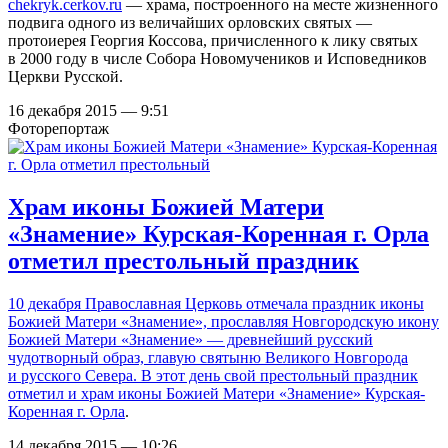
chekryk.cerkov.ru
— храма, построенного на месте жизненного
подвига одного из величайших орловских святых —
протоиерея Георгия Коссова, причисленного к лику святых
в 2000 году в числе Собора Новомучеников и Исповедников
Церкви Русской.
16 декабря 2015 — 9:51
Фоторепортаж
Храм иконы Божией Матери
«Знамение» Курская-Коренная г. Орла
отметил престольный праздник
10 декабря Православная Церковь отмечала праздник иконы
Божией Матери «Знамение», прославляя Новгородскую икону
Божией Матери «Знамение» — древнейший русский
чудотворный образ, главую святыню Великого Новгорода
и русского Севера. В этот день свой престольный праздник
отметил и
храм иконы Божией Матери «Знамение» Курская-
Коренная г. Орла
.
14 декабря 2015 — 10:26