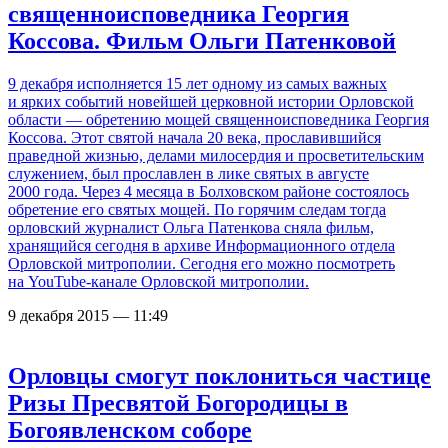
священноисповедника Георгия
Коссова. Фильм Ольги Патенковой
9 декабря исполняется 15 лет одному из самых важных
и ярких событий новейшей церковной истории Орловской
области — обретению мощей священноисповедника Георгия
Коссова. Этот святой начала 20 века, прославившийся
праведной жизнью, делами милосердия и просветительским
служением, был прославлен в лике святых в августе
2000 года. Через 4 месяца в Болховском районе состоялось
обретение его святых мощей. По горячим следам тогда
орловский журналист Ольга Патенкова сняла фильм,
хранящийся сегодня в архиве Информационного отдела
Орловской митрополии. Сегодня его можно посмотреть
на YouTube-канале Орловской митрополии.
9 декабря 2015 — 11:49
Орловцы смогут поклониться частице
Ризы Пресвятой Богородицы в
Богоявленском соборе