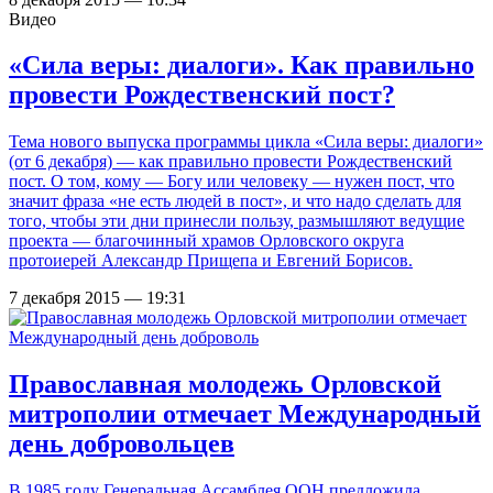
Видео
«Сила веры: диалоги». Как правильно
провести Рождественский пост?
Тема нового выпуска программы цикла «Сила веры: диалоги»
(от 6 декабря) — как правильно провести Рождественский
пост. О том, кому — Богу или человеку — нужен пост, что
значит фраза «не есть людей в пост», и что надо сделать для
того, чтобы эти дни принесли пользу, размышляют ведущие
проекта — благочинный храмов Орловского округа
протоиерей Александр Прищепа и Евгений Борисов.
7 декабря 2015 — 19:31
Православная молодежь Орловской
митрополии отмечает Международный
день добровольцев
В 1985 году Генеральная Ассамблея ООН предложила