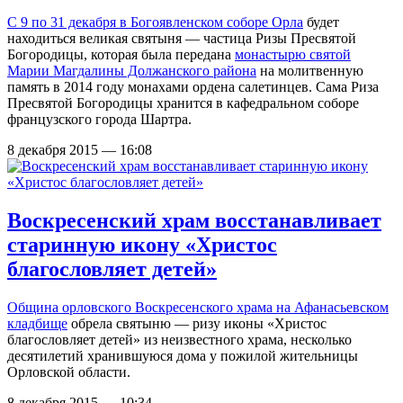
С 9 по 31 декабря в
Богоявленском соборе Орла
будет
находиться великая святыня — частица Ризы Пресвятой
Богородицы, которая была передана
монастырю святой
Марии Магдалины Должанского района
на молитвенную
память в 2014 году монахами ордена cалетинцев. Сама Риза
Пресвятой Богородицы хранится в кафедральном соборе
французского города Шартра.
8 декабря 2015 — 16:08
Воскресенский храм восстанавливает
старинную икону «Христос
благословляет детей»
Община орловского
Воскресенского храма на Афанасьевском
кладбище
обрела святыню — ризу иконы «Христос
благословляет детей» из неизвестного храма, несколько
десятилетий хранившуюся дома у пожилой жительницы
Орловской области.
8 декабря 2015 — 10:34