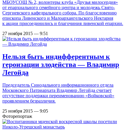
МБОУСОШ № 2, волонтеры клуба «Друзья милосердия»
от епархиального семейного центра и молодежь Свято-
Сергиевского кафедрального собора. По благословению
епископа Ливенского и Малоархангельского Нектария
к акции присоединились и благочиния ливенской епархии.
27 ноября 2015 — 9:51
Нельзя быть индифферентным к
героизации злодейства — Владимир
Легойда
Председатель Синодального информационного отдела
Московского Патриархата Владимир Легойда считает
отсутствие поддержки переименованию «Войковской»
проявлением безразличия.
25 ноября 2015 — 9:05
Фоторепортаж