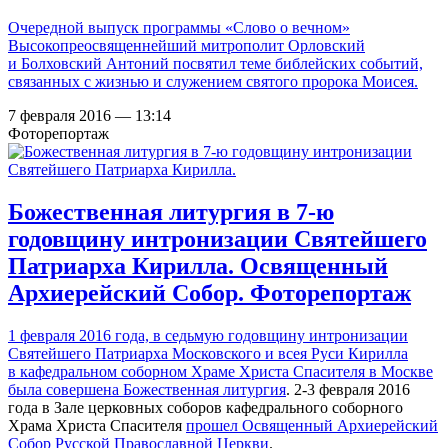
Очередной выпуск программы «Слово о вечном»
Высокопреосвященнейший митрополит Орловский
и Болховский Антоний посвятил теме библейских событий,
связанных с жизнью и служением святого пророка Моисея.
7 февраля 2016 — 13:14
Фоторепортаж
Божественная литургия в 7-ю
годовщину интронизации Святейшего
Патриарха Кирилла. Освященный
Архиерейский Собор. Фоторепортаж
1 февраля 2016 года, в седьмую годовщину интронизации
Святейшего Патриарха Московского и всея Руси Кирилла
в кафедральном соборном Храме Христа Спасителя в Москве
была совершена Божественная литургия
. 2-3 февраля 2016
года в Зале церковных соборов кафедрального соборного
Храма Христа Спасителя
прошел Освященный Архиерейский
Собор Русской Православной Церкви
.