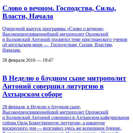
Слово о вечном. Господства, Силы,
Власти, Начала
Очередной выпуск программы «Слово о вечном»
Высокопреосвященнейший митрополит Орловский
и Болховский Антоний посвятил теме христианского учения
об ангельском мире — Господствам, Силам, Властям,
Началам.
28 февраля 2016 — 19:47
В Неделю о блудном сыне митрополит
Антоний совершил литургию в
Ахтырском соборе
28 февраля, в Неделю о блудном сыне,
Высокопреосвященнейший митрополит Орловский
и Болховский Антоний совершил в Ахтырском кафедральном
собора Орла Божественную литургию, а накануне
воскресного дня — возглавил здесь же всенощное бдение.