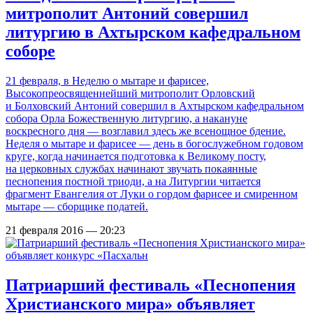
митрополит Антоний совершил
литургию в Ахтырском кафедральном
соборе
21 февраля, в Неделю о мытаре и фарисее,
Высокопреосвященнейший митрополит Орловский
и Болховский Антоний совершил в Ахтырском кафедральном
собора Орла Божественную литургию, а накануне
воскресного дня — возглавил здесь же всенощное бдение.
Неделя о мытаре и фарисее — день в богослужебном годовом
круге, когда начинается подготовка к Великому посту,
на церковных службах начинают звучать покаянные
песнопения постной триоди, а на Литургии читается
фрагмент Евангелия от Луки о гордом фарисее и смиренном
мытаре — сборщике податей.
21 февраля 2016 — 20:23
Патриарший фестиваль «Песнопения
Христианского мира» объявляет