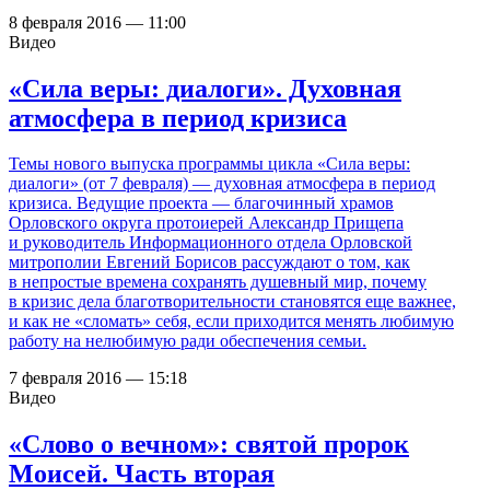
8 февраля 2016 — 11:00
Видео
«Сила веры: диалоги». Духовная
атмосфера в период кризиса
Темы нового выпуска программы цикла «Сила веры:
диалоги» (от 7 февраля) — духовная атмосфера в период
кризиса. Ведущие проекта — благочинный храмов
Орловского округа протоиерей Александр Прищепа
и руководитель Информационного отдела Орловской
митрополии Евгений Борисов рассуждают о том, как
в непростые времена сохранять душевный мир, почему
в кризис дела благотворительности становятся еще важнее,
и как не «сломать» себя, если приходится менять любимую
работу на нелюбимую ради обеспечения семьи.
7 февраля 2016 — 15:18
Видео
«Слово о вечном»: святой пророк
Моисей. Часть вторая