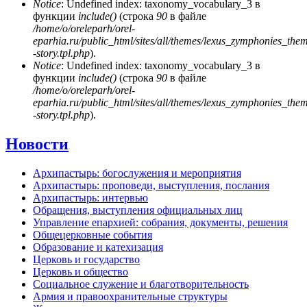
Notice
: Undefined index: taxonomy_vocabulary_3 в
функции
include()
(строка
90
в файле
/home/o/oreleparh/orel-
eparhia.ru/public_html/sites/all/themes/lexus_zymphonies_the
-story.tpl.php
).
Notice
: Undefined index: taxonomy_vocabulary_3 в
функции
include()
(строка
90
в файле
/home/o/oreleparh/orel-
eparhia.ru/public_html/sites/all/themes/lexus_zymphonies_the
-story.tpl.php
).
Новости
Архипастырь: богослужения и мероприятия
Архипастырь: проповеди, выступления, послания
Архипастырь: интервью
Обращения, выступления официальных лиц
Управление епархией: собрания, документы, решения
Общецерковные события
Образование и катехизация
Церковь и государство
Церковь и общество
Социальное служение и благотворительность
Армия и правоохранительные структуры