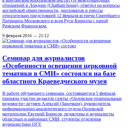
в Британском Королевском институте международных
отношений в Лондоне (Chatham house), ответил на вопросы
английской общественности, дипломатов и прессы
относительно предстоящей 12 февраля встречи Святейшего
Патриарха Московского и всея Руси Кирилла с папой
Римским Франциском.
9 февраля 2016 — 21:12
Семинар для журналистов
«Особенности освещения церковной
тематики в СМИ» состоялся на базе
областного Краеведческого музея
В работе обучающего семинара, состоявшегося 5 февраля,
приняли участие редактор газеты «Орловские епархиальные
ведомости» игумен Алексий (Заночкин), руководитель
информационно-аналитического отдела Орловской
митрополии Евгений Борисов, редакторы и журналисты
областных и районных СМИ, студенты отделения
журналистики ОГУ.