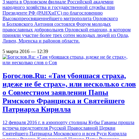
3 марта в Орловском филиале Российской академии
народного хозяйства и государственной службы при
Президенте РФ (РАНХиГС) по благословению
Высокопреосвященнейшего митрополита Орловского
и Болховского Антония состоялся Форум молодых
православных добровольцев Орловской епархии, в котором
приняли участие более трех сотен молодых людей из Орла,
Ливен, Мценска и районов области.
5 марта 2016 — 12:39
Богослов.Ru: «Там убояшася страха,
идеже не бе страх», или несколько слов
о Совместном заявлении Папы
Римского Франциска и Святейшего
Патриарха Кирилла
12 февраля 2016 г. в аэропорту столицы Кубы Гаваны прошла
встреча предстоятеля Русской Православной Церкви
Святейшего Патриарха Московского и всея Руси Кирилла