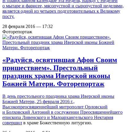
В православном календаре эта Неделя, наряду с Неделей
о мытаре и фарисее, мясопустной и сыропустной неделями,
является одной из четырех подготовительных к Великому
посту.
28 февраля 2016 — 17:32
Фоторепортаж
«Радуйся, освятившая Афон Своим
пришествием». Престольный
праздник храма Иверской иконы
Божией Матери. Фоторепортаж
В день престольного праздника храма Иверской иконы
Божией Матери, 25 февраля 2016 г.,
Высокопреосвященнейший митрополит Орловский
и Болховский Антоний в сослужении Преосвященнейшего
епископа Ливенского и Малоархангельского Нектария
совершил
в храме Божественную литургию.