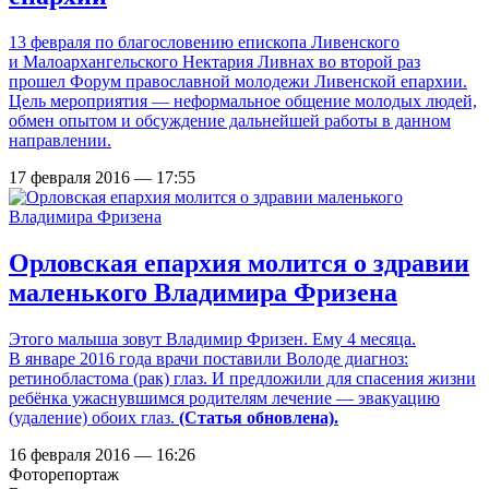
13 февраля по благословению епископа Ливенского
и Малоархангельского Нектария Ливнах во второй раз
прошел Форум православной молодежи Ливенской епархии.
Цель мероприятия — неформальное общение молодых людей,
обмен опытом и обсуждение дальнейшей работы в данном
направлении.
17 февраля 2016 — 17:55
Орловская епархия молится о здравии
маленького Владимира Фризена
Этого малыша зовут Владимир Фризен. Ему 4 месяца.
В январе 2016 года врачи поставили Володе диагноз:
ретинобластома (рак) глаз. И предложили для спасения жизни
ребёнка ужаснувшимся родителям лечение — эвакуацию
(удаление) обоих глаз.
(Статья обновлена).
16 февраля 2016 — 16:26
Фоторепортаж