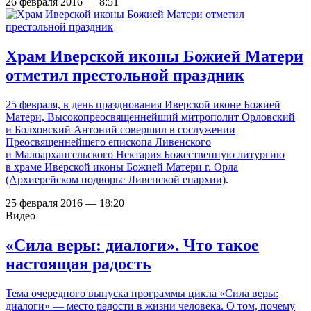
26 февраля 2016 — 8:51
Храм Иверской иконы Божией Матери
отметил престольной праздник
25 февраля, в день празднования Иверской иконе Божией
Матери, Высокопреосвященнейший митрополит Орловский
и Болховский Антоний совершил в сослужении
Преосвященнейшего епископа Ливенского
и Малоархангельского Нектария Божественную литургию
в
храме Иверской иконы Божией Матери г. Орла
(Архиерейском подворье Ливенской епархии)
.
25 февраля 2016 — 18:20
Видео
«Сила веры: диалоги». Что такое
настоящая радость
Тема очередного выпуска программы цикла «Сила веры:
диалоги» — место радости в жизни человека. О том, почему