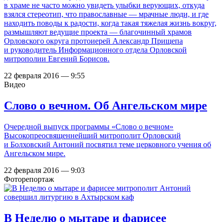
в храме не часто можно увидеть улыбки верующих, откуда
взялся стереотип, что православные ― мрачные люди, и где
находить поводы к радости, когда такая тяжелая жизнь вокруг,
размышляют ведущие проекта — благочинный храмов
Орловского округа протоиерей Александр Прищепа
и руководитель Информационного отдела Орловской
митрополии Евгений Борисов.
22 февраля 2016 — 9:55
Видео
Слово о вечном. Об Ангельском мире
Очередной выпуск программы «Слово о вечном»
Высокопреосвященнейший митрополит Орловский
и Болховский Антоний посвятил теме церковного учения об
Ангельском мире.
22 февраля 2016 — 9:03
Фоторепортаж
В Неделю о мытаре и фарисее