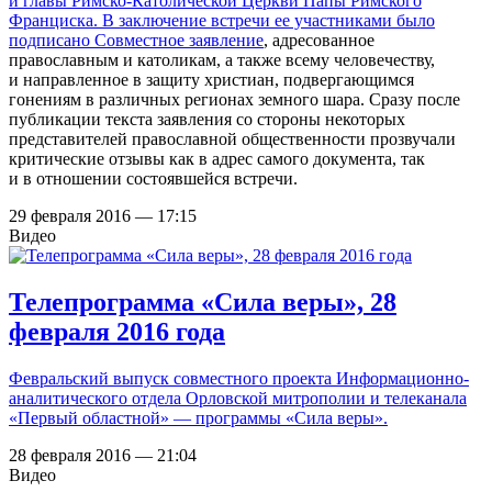
и главы Римско-Католической Церкви Папы Римского
Франциска. В заключение встречи ее участниками было
подписано
Совместное заявление
, адресованное
православным и католикам, а также всему человечеству,
и направленное в защиту христиан, подвергающимся
гонениям в различных регионах земного шара. Сразу после
публикации текста заявления со стороны некоторых
представителей православной общественности прозвучали
критические отзывы как в адрес самого документа, так
и в отношении состоявшейся встречи.
29 февраля 2016 — 17:15
Видео
Телепрограмма «Сила веры», 28
февраля 2016 года
Февральский выпуск совместного проекта Информационно-
аналитического отдела Орловской митрополии и телеканала
«Первый областной» — программы «Сила веры».
28 февраля 2016 — 21:04
Видео