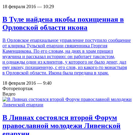
18 февраля 2016 — 10:29
В Туле найдена якобы похищенная в
Орловской области икона
В Орловское епархиальное управление поступило сообщение
от клирика Тульской епархии священника Георгия
Каменщикова. По его словам, на днях в храм пришел
мужчина и рассказал историю: он работает таксистом,
и однажды один из клиентов, у которого не было денег, дал
ему икону, похищенную, с его слов, из какого-то монастыря
в Орловской области. Икона была передана в храм.
18 февраля 2016 — 9:40
Фоторепортаж
Видео
В Ливнах состоялся второй Форум
православной молодежи Ливенской
епархии