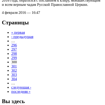
2016 года, обратился с посланием к клиру, монашествующим
и всем верным чадам Русской Православной Церкви.
4 февраля 2016 — 16:47
Страницы
« первая
‹ предыдущая
…
296
297
298
299
300
301
302
303
304
…
следующая ›
последняя »
Вы здесь