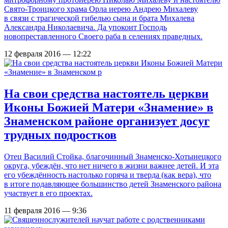
Свято-Троицкого храма Орла иерею Андрею Михалеву
в связи с трагической гибелью сына и брата Михалева
Александра Николаевича. Да упокоит Господь
новопреставленного Своего раба в селениях праведных.
12 февраля 2016 — 12:22
На свои средства настоятель церкви
Иконы Божией Матери «Знамение» в
Знаменском районе организует досуг
трудных подростков
Отец Василий Стойка, благочинный Знаменско-Хотынецкого
округа, убеждён, что нет ничего в жизни важнее детей. И эта
его убеждённость настолько горяча и тверда (как вера), что
в итоге подавляющее большинство детей Знаменского района
участвует в его проектах.
11 февраля 2016 — 9:36