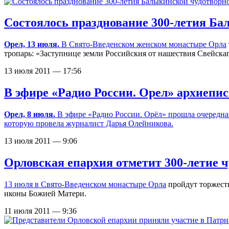
Состоялось празднование 300-летия Б
Орел, 13 июля.
В
Свято-Введенском женском монастыре Орла
тропарь: «Заступнице земли Российския от нашествия Свейскаг
13 июля 2011 — 17:56
В эфире «Радио России. Орел» архиепи
Орел, 8 июля.
В эфире «Радио России. Орёл» прошла очередна
которую провела журналист Дарья Олейникова.
13 июля 2011 — 9:06
Орловская епархия отметит 300-летие
13 июля в
Свято-Введенском монастыре Орла
пройдут торжест
иконы Божией Матери.
11 июля 2011 — 9:36