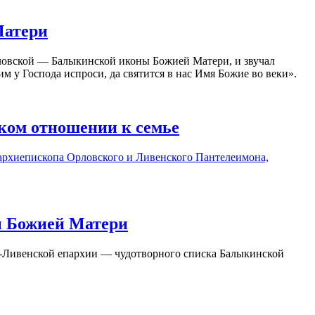
Матери
ловской — Балыкинской иконы Божией Матери, и звучал
м у Господа испроси, да святится в нас Имя Божие во веки».
ском отношении к семье
архиепископа Орловского и Ливенского Пантелеимона,
ы Божией Матери
-Ливенской епархии — чудотворного списка Балыкинской