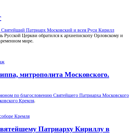
г
а, Святейший Патриарх Московский и всея Руси Кирилл
ь Русской Церкви обратился к архиепископу Орловскому и
временном мире.
липпа, митрополита Московского.
имоном по благословению Святейшего Патриарха Московского
ковского Кремля
.
Святейшему Патриарху Кириллу в