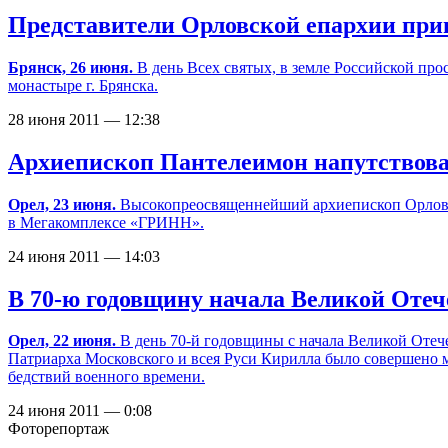
Представители Орловской епархии при
Брянск, 26 июня.
В день Всех святых, в земле Российской п
монастыре г. Брянска.
28 июня 2011 — 12:38
Архиепископ Пантелеимон напутствова
Орел, 23 июня.
Высокопреосвященнейший архиепископ Орловс
в Мегакомплексе «ГРИНН».
24 июня 2011 — 14:03
В 70-ю годовщину начала Великой Оте
Орел, 22 июня.
В день
70-й
годовщины с начала Великой Отеч
Патриарха Московского и всея Руси Кирилла было совершено м
бедствий военного времени.
24 июня 2011 — 0:08
Фоторепортаж