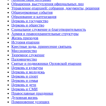
Обращения, выступления официальных лиц
Управление епархией: собрания, документы, решения
Общецерковные события
Образование и катехизация
Церковь и государство
Церковь и общество
Социальное служение и благотворительность
Армия и правоохранительные структуры
Жизнь приходов
История епархии
Крестные ходы, принесение святынь
Миссионерство
Тюремное служение
Паломничество
Святые и подвижники Орловской епархии
Церковь и культура
Церковь и молодежь
Церковь и спорт
Церковь и семья
Церковь и дети
Церковь и СМИ
Православные праздники
Духовная жизнь
Поминовение усопших