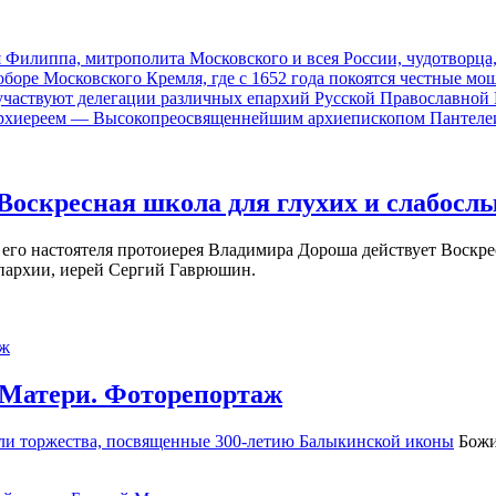
 Филиппа, митрополита Московского и всея России, чудотворц
оре Московского Кремля, где с 1652 года покоятся честные мо
участвуют делегации различных епархий Русской Православной 
м архиереем — Высокопреосвященнейшим архиепископом Пантеле
 Воскресная школа для глухих и слабос
его настоятеля протоиерея Владимира Дороша действует Воскре
епархии, иерей Сергий Гаврюшин.
 Матери. Фоторепортаж
ли торжества, посвященные
300-летию
Балыкинской иконы
Божи