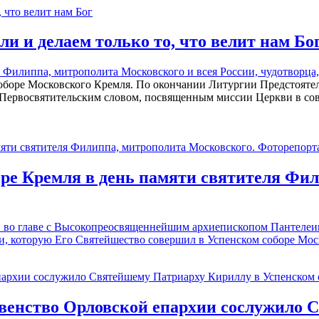
 и делаем только то, что велит нам Бо
ля Филиппа, митрополита Московского и всея России, чудотворц
боре Московского Кремля. По окончании Литургии Предстоятел
 Первосвятительским словом, посвященным миссии Церкви в со
ре Кремля в день памяти святителя Фи
ии во главе с Высокопреосвященнейшим архиепископом Пантеле
и, которую Его Святейшество совершил в Успенском соборе Мос
овенство Орловской епархии сослужило 