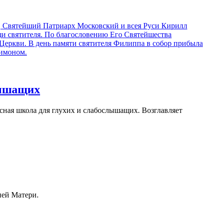
а, Святейший Патриарх Московский и всея Руси Кирилл
щи святителя. По благословению Его Святейшества
Церкви. В день памяти святителя Филиппа в собор прибыла
имоном.
лышащих
сная школа для глухих и слабослышащих. Возглавляет
ей Матери.