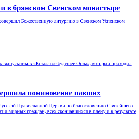
ии в брянском Свенском монастыре
л совершил Божественную литургию в Свенском Успенском
х выпускников «Крылатое будущее Орла», который проходил
овершила поминовение павших
 Русской Православной Церкви по благословению Святейшего
 и мирных граждан, всех скончавшихся в плену и в результате