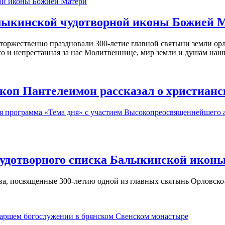
алыкинской чудотворной иконы Божией 
торжественно праздновали
300-летие
главной святыни земли ор
о и непрестанная за нас Молитвеннице, мир земли и душам наши
скоп Пантелеимон рассказал о христиан
я программа «Тема дня» с участием Высокопреосвященнейшего 
 чудотворного списка Балыкинской икон
ва, посвященные
300-летию
одной из главных святынь Орловско