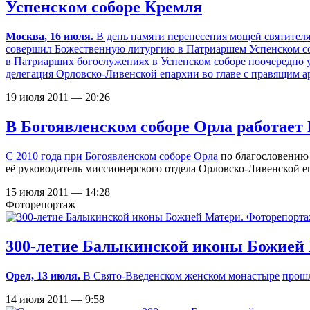
Успенском соборе Кремля
Москва, 16 июля.
В день памяти перенесения мощей святителя
совершил Божественную литургию в Патриаршем Успенском соб
в Патриарших богослужениях в Успенском соборе поочередно 
делегация Орловско-Ливенской епархии во главе с правящи
19 июля 2011 — 20:26
В Богоявленском соборе Орла работает
С 2010 года при
Богоявленском соборе Орла
по благословению 
её руководитель миссионерского отдела Орловско-Ливенской 
15 июля 2011 — 14:28
Фоторепортаж
300-летие Балыкинской иконы Божией
Орел, 13 июля.
В
Свято-Введенском женском монастыре
прош
14 июля 2011 — 9:58