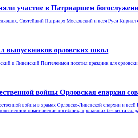
няли участие в Патриаршем богослужен
росиявших, Святейший Патриарх Московский и всея Руси Кирил
л выпускников орловских школ
кий и Ливенский Пантелеимон посетил праздник для орловски
чественной войны Орловская епархия с
ественной войны в храмах Орловско-Ливенской епархии и всей
олитвенной поминовение погибших, пропавших без вести солдат