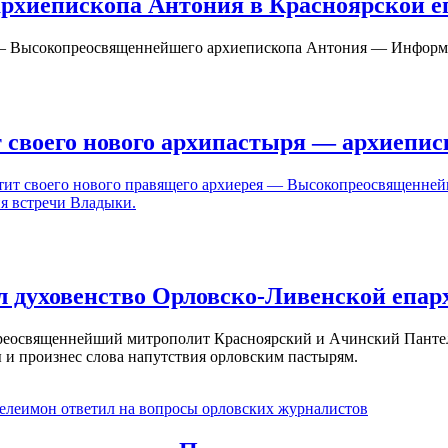
рхиепископа Антония в Красноярской е
 Высокопреосвященнейшего архиепископа Антония — Информа
т своего нового архипастыря — архиепи
ретит своего нового правящего архиерея — Высокопреосвященне
ия встречи Владыки.
 духовенство Орловско-Ливенской епар
еосвященнейший митрополит Красноярский и Ачинский Пантеле
ы и произнес слова напутствия орловским пастырям.