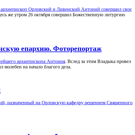
 архиепископ Орловский и Ливенский Антоний совершил свое
десь же утром 26 октября совершил Божественную литургию
нскую епархию. Фоторепортаж
нейшего архиепископа Антония
. Вслед за этим Владыка провел
 молебен на начало благого дела.
я
ий,
назначенный на Орловскую кафедру решением Священного