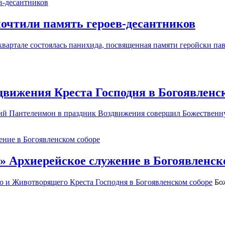
почтили память героев-десантников
квартале состоялась панихида, посвященная памяти геройски пав
движения Креста Господня в Богоявленс
ий Пантелеимон в праздник Воздвижения
совершил Божественн
» Архиерейское служение в Богоявленск
о и Животворящего Креста Господня в
Богоявленском соборе
Бож