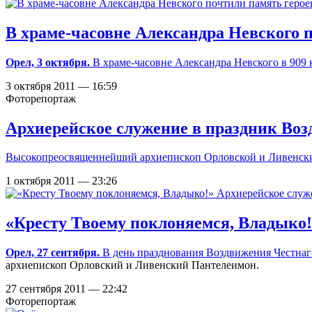
В храме-часовне Александра Невского 
Орел, 3 октября.
В храме-часовне Александра Невского в 909 
3 октября 2011 — 16:59
Фоторепортаж
Архиерейское служение в праздник Воз
Высокопреосвященнейший архиепископ Орловской и Ливенск
1 октября 2011 — 23:26
«Кресту Твоему поклоняемся, Владыко!
Орел, 27 сентября.
В день празднования Воздвижения Честнаг
архиепископ Орловский и Ливенский Пантелеимон.
27 сентября 2011 — 22:42
Фоторепортаж