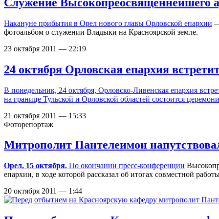
Служение Высокопреосвященнейшего а
Накануне
прибытия в Орел нового главы Орловской епархии
—
фотоальбом о служении Владыки на Красноярской земле.
23 октября 2011 — 22:19
24 октября Орловская епархия встрети
В понедельник, 24 октября, Орловско-Ливенская епархия вст
на границе Тульской и Орловской областей состоится церемон
21 октября 2011 — 15:33
Фоторепортаж
Митрополит Пантелеимон напутствовал
Орел, 15 октября.
По окончании
пресс-конференции
Высокопр
епархии, в ходе которой рассказал об итогах совместной работ
20 октября 2011 — 1:44