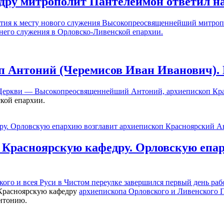
дру митрополит Пантелеимон ответил на
тбытия к месту нового служения Высокопреосвященнейший митро
него служения в Орловско-Ливенской епархии.
 Антоний (Черемисов Иван Иванович). 
 Церкви — Высокопреосвященнейший Антоний, архиепископ Кр
ской епархии.
 Красноярскую кафедру. Орловскую епар
ого и всея Руси в Чистом переулке
завершился первый день раб
 Красноярскую кафедру
архиепископа Орловского и Ливенского 
нтонию.