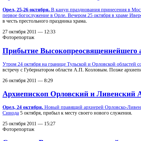
Орел,
25-26 октября.
В канун празднования принесения в Мо
первое богослужение в Орле. Вечером 25 октября в
храме Ивер
в честь престольного праздника храма.
27 октября 2011 — 12:33
Фоторепортаж
Прибытие Высокопреосвященнейшего а
Утром 24 октября на границе Тульской и Орловской областей
с
встречу с Губернатором области А.П. Козловым. Позже архиепи
26 октября 2011 — 8:29
Архиепископ Орловский и Ливенский А
Орел, 24 октября.
Новый правящий архиерей Орловско-Ливе
Синода
5 октября, прибыл к месту своего нового служения.
25 октября 2011 — 15:27
Фоторепортаж