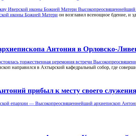
скву Иверской иконы Божией Матери Высокопреосвященнейший
ской иконы Божией Матери
он возглавил всенощное бдение, и з
рхиепископа Антония в Орловско-Ливе
остоялась торжественная церемония встречи Высокопреосвящен
скоп направился в Ахтырский кафедральный собор, где совершил
нтоний прибыл к месту своего служени
нской епархии — Высокопреосвященнейший архиепископ Антон