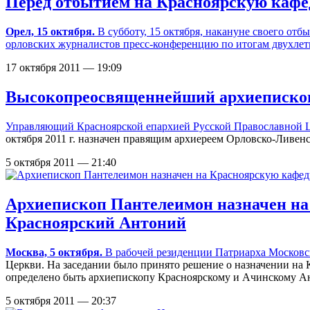
Перед отбытием на Красноярскую кафе
Орел, 15 октября.
В субботу, 15 октября, накануне своего о
орловских журналистов пресс-конференцию по итогам двухлет
17 октября 2011 — 19:09
Высокопреосвященнейший архиепископ
Управляющий Красноярской епархией Русской Православной
октября 2011 г. назначен правящим архиереем Орловско-Ливен
5 октября 2011 — 21:40
Архиепископ Пантелеимон назначен на
Красноярский Антоний
Москва, 5 октября.
В рабочей резиденции Патриарха Московск
Церкви. На заседании было принято решение о назначении на
определено быть архиепископу Красноярскому и Ачинскому А
5 октября 2011 — 20:37