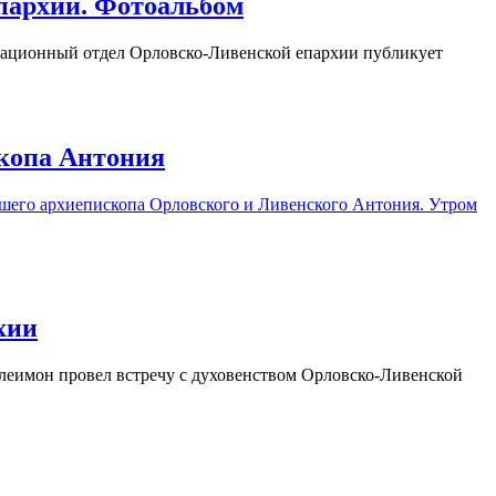
пархии. Фотоальбом
ционный отдел Орловско-Ливенской епархии публикует
скопа Антония
йшего архиепископа Орловского и Ливенского Антония. Утром
хии
имон провел встречу с духовенством Орловско-Ливенской