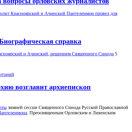
 вопросы орловских журналистов
полит Красноярский и Ачинский Пантелеимон провел для
Биографическая справка
асноярский и Ачинский,
решением Священного Синода
5
хию возглавит архиепископ
оты
зимней сессии Священного Синода Русской Православной
Пантелеимона
. Преосвященным Орловским и Ливенским