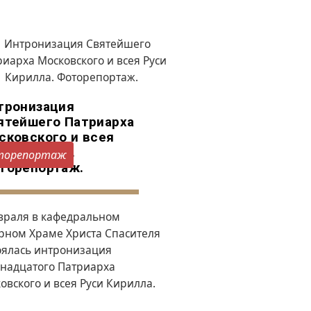
тронизация
ятейшего Патриарха
сковского и всея
си Кирилла.
торепортаж
торепортаж.
враля в кафедральном
рном Храме Христа Спасителя
оялась интронизация
надцатого Патриарха
овского и всея Руси Кирилла.