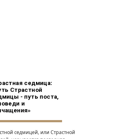
растная седмица:
уть Страстной
дмицы - путь поста,
поведи и
ичащения»
стной седмицей, или Страстной