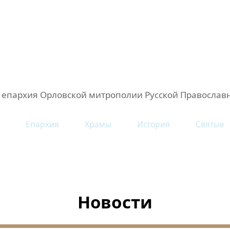
 епархия Орловской митрополии Русской Православ
Епархия
Храмы
История
Святые
Новости