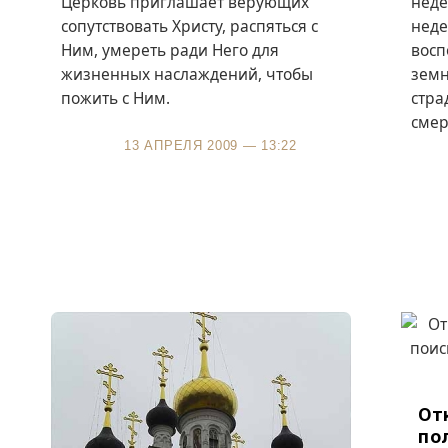
Церковь приглашает верующих
неде
сопутствовать Христу, распяться с
неде
Ним, умереть ради Него для
восп
жизненных наслаждений, чтобы
земн
пожить с Ним.
стра
смер
13 АПРЕЛЯ 2009 — 13:22
От
по