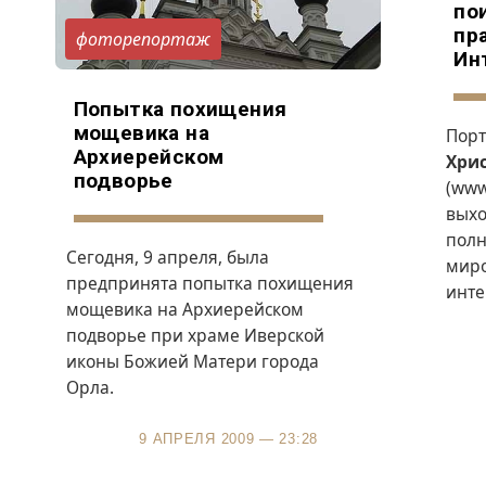
по
пр
фоторепортаж
Ин
Попытка похищения
мощевика на
Пор
Архиерейском
Хрис
подворье
(
www.
выхо
полн
Сегодня, 9 апреля, была
мир
предпринята попытка похищения
инте
мощевика на Архиерейском
подворье при храме Иверской
иконы Божией Матери города
Орла.
9 АПРЕЛЯ 2009 — 23:28