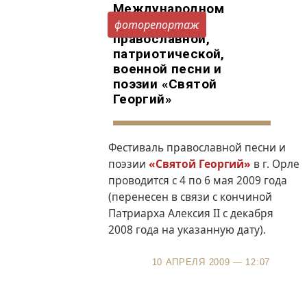
Международном
Фестивале
фоторепортаж
православной,
патриотической,
военной песни и
поэзии «Святой
Георгий»
Фестиваль православной песни и
поэзии
«Святой Георгий»
в г. Орле
проводится с 4 по 6 мая 2009 года
(перенесен в связи с кончиной
Патриарха Алексия II c декабря
2008 года на указанную дату).
10 АПРЕЛЯ 2009 — 12:07