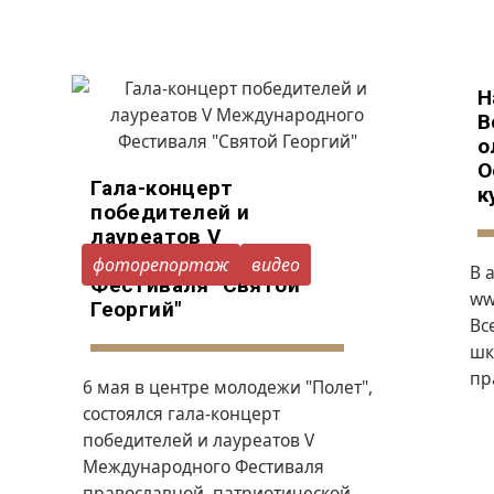
Н
В
о
О
Гала-концерт
к
победителей и
лауреатов V
Международного
фоторепортаж
видео
В 
Фестиваля "Святой
ww
Георгий"
Вс
шк
пр
6 мая в центре молодежи "Полет",
состоялся гала-концерт
победителей и лауреатов V
Международного Фестиваля
православной, патриотической,