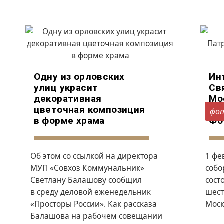
Одну из орловских
Ин
улиц украсит
Св
декоративная
Мо
цветочная композиция
Ру
фо
в форме храма
Фо
Об этом со ссылкой на директора
1 фе
МУП «Совхоз Коммунальник»
собо
Светлану Балашову сообщил
сост
в среду деловой еженедельник
шест
«
Просторы России
». Как рассказа
Моск
Балашова на рабочем совещании