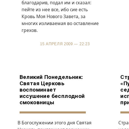
благодарив, подал им и сказал:
пейте из нее все, ибо сие есть
Кровь Моя Нового Завета, за
многих изливаемая во оставление
грехов.
15 АПРЕЛЯ 2009 — 22:23
Великий Понедельник:
Ст
Святая Церковь
«П
воспоминает
се
иссушение бесплодной
ис
смоковницы
пр
В Богослужении этого дня Святая
Стра