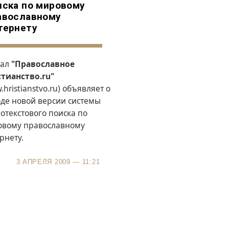
иска по мировому
авославному
тернету
тал
"Православное
тианство.ru"
hristianstvo.ru
) объявляет о
де новой версии системы
отекстового поиска по
овому православному
рнету.
3 АПРЕЛЯ 2009 — 11:21