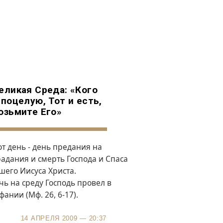
еликая Среда: «Кого
 поцелую, Тот и есть,
озьмите Его»
от день - день предания на
радания и смерть Господа и Спаса
шего Иисуса Христа.
чь на среду Господь провел в
фании (Мф. 26, 6-17).
14 АПРЕЛЯ 2009 — 20:37