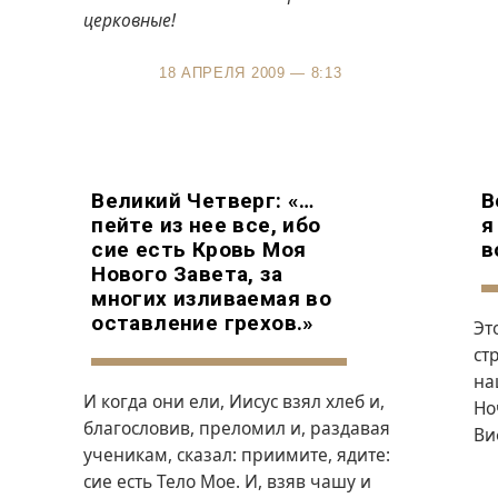
церковные!
18 АПРЕЛЯ 2009 — 8:13
Великий Четверг: «…
В
пейте из нее все, ибо
я
сие есть Кровь Моя
в
Нового Завета, за
многих изливаемая во
оставление грехов.»
Эт
ст
на
И когда они ели, Иисус взял хлеб и,
Но
благословив, преломил и, раздавая
Ви
ученикам, сказал: приимите, ядите:
сие есть Тело Мое. И, взяв чашу и