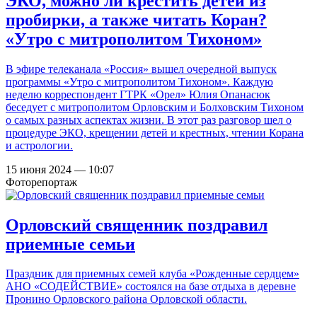
ЭКО, можно ли крестить детей из
пробирки, а также читать Коран?
«Утро с митрополитом Тихоном»
В эфире телеканала «Россия» вышел очередной выпуск
программы «Утро с митрополитом Тихоном». Каждую
неделю корреспондент ГТРК «Орел» Юлия Опанасюк
беседует с митрополитом Орловским и Болховским Тихоном
о самых разных аспектах жизни. В этот раз разговор шел о
процедуре ЭКО, крещении детей и крестных, чтении Корана
и астрологии.
15 июня 2024 — 10:07
Фоторепортаж
Орловский священник поздравил
приемные семьи
Праздник для приемных семей клуба «Рожденные сердцем»
АНО «СОДЕЙСТВИЕ» состоялся на базе отдыха в деревне
Пронино Орловского района Орловской области.