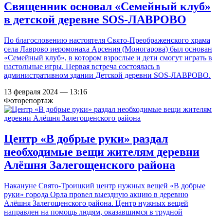
Священник основал «Семейный клуб»
в детской деревне SOS-ЛАВРОВО
По благословению настоятеля Свято-Преображенского храма
села Лаврово иеромонаха Арсения (Моногарова) был основан
«Семейный клуб», в котором взрослые и дети смогут играть в
настольные игры. Первая встреча состоялась в
административном здании Детской деревни SOS-ЛАВРОВО.
13 февраля 2024 — 13:16
Фоторепортаж
Центр «В добрые руки» раздал
необходимые вещи жителям деревни
Алёшня Залегощенского района
Накануне Свято-Троицкий центр нужных вещей «В добрые
руки» города Орла провел выездную акцию в деревню
Алёшня Залегощенского района. Центр нужных вещей
направлен на помощь людям, оказавшимся в трудной