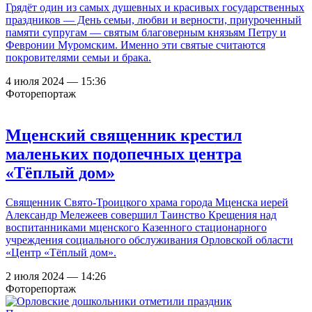
Грядёт один из самых душевных и красивых государственных
праздников — День семьи, любви и верности, приуроченный
памяти супругам — святым благоверным князьям Петру и
Февронии Муромским. Именно эти святые считаются
покровителями семьи и брака.
4 июля 2024 — 15:36
Фоторепортаж
Мценский священник крестил
маленьких подопечных центра
«Тёплый дом»
Священник Свято-Троицкого храма города Мценска иерей
Александр Мележеев совершил Таинство Крещения над
воспитанниками мценского Казенного стационарного
учреждения социального обслуживания Орловской области
«Центр «Тёплый дом».
2 июля 2024 — 14:26
Фоторепортаж