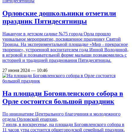
Орловские дошкольники отметили
праздник Пятидесятницы
Накануне в детском садике №75 города Орла прошло
уникальное мероприятие, посвященное празднику Святой
Троицы. На экспериментальной площадке «Мир - прекрасное
творение», устроенной воспитателем года Инной Володиной,
в игровой и познавательной форме малыши познакомились с
историей и традицией празднования Пятидесятницы.
27 июня 2024 — 10:46
На площади Богоявленского собора в
Орле состоится большой праздник
По инициативе Центрального благочиния и молодежного
отдела Орловской епархии,
7 июля, в воскресенье, на площади Богоявленского собора в
11 часов утра состоится общегородской семейный праздник,