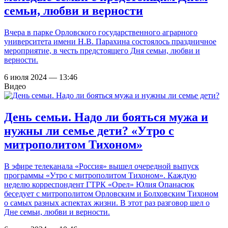
семьи, любви и верности
Вчера в парке Орловского государственного аграрного
университета имени Н.В. Парахина состоялось праздничное
мероприятие, в честь предстоящего Дня семьи, любви и
верности.
6 июля 2024 — 13:46
Видео
День семьи. Надо ли бояться мужа и
нужны ли семье дети? «Утро с
митрополитом Тихоном»
В эфире телеканала «Россия» вышел очередной выпуск
программы «Утро с митрополитом Тихоном». Каждую
неделю корреспондент ГТРК «Орел» Юлия Опанасюк
беседует с митрополитом Орловским и Болховским Тихоном
о самых разных аспектах жизни. В этот раз разговор шел о
Дне семьи, любви и верности.