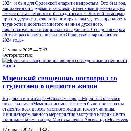
2024- й был для Орловской епархии непростым. Это был год,
наполненный трудами и заботами, нелегкими временами, но
вместе с тем светлыми и благодатными. С Божией помощью,
при поддержке духовенства и мирян, нам удалось преодолеть
трудности и добиться многого на ниве духовного,
образовательного и социального служения. Сегодня вечером
об этом расскажет наш фильм «Орловская епархия: итоги
2024 года»
21 января 2025 — 7:43
Фоторепортаж
Мценский священник поговорил со
студентами о ценности жизни
На днях в кинотеатре «Облака» города Мценска состоялся
показ фильма «Мамино письмо». На него были приглашены
студенты всех курсов местного медицинского училища.
Инициатором данного мероприятия выступил клирик Свято-
Троицкого храма города Мценска иерей Александр Мележеев.
17 января 2025 — 13:27