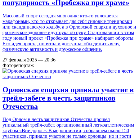
популярность «Пробежка при храме»
Массовый спорт сегодня многолик: кто-то увлекается
марафонами, кто-то открывает для себя силовые тренировки
или скандинавскую ходьбу, а в Орловской епархии духовное и
физическое здоровье идут рука об руку. Стартовавший в этом
году новый проект «Пробежка при храме» набирает обороты.
Его идея проста, понятна и доступна: объединить веру,
физическую активность и дружеское общение.
27 февраля 2025 — 20:36
Фоторепортаж
Орловская епархия приняла участие в
трейл-забеге в честь защитников
Отечества
Под Орлом в честь защитников Отечества прошёл
уникальный трейл-забег, организованный легкоатлетическим
клубом «Вне дорог». В мероприятии, собравшем около 150
участников, приняли участие не только орловцы, но и гости