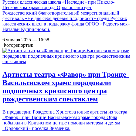
Русская классическая школа «Наследие» при Николо-
Песковском храме города Орла организует
Рождественский благотворительный межрегиональный
фестиваль «Не для себя деревья плодоносят» среди Русских
классических школ в поддержку фонда ОРОО «Радость моя»
Натальи Куприяновой.
6 января 2025 — 16:58
Фоторепортаж
Артисты театра «Фавор» при Троице-
Васильевском храме порадовали
подопечных кризисного центра
рождественским спектаклем
В преддверии Рождества Христова юные артисты из театра
«Фавор» при Троице-Васильевском храме города Орла
побывали в Кризисном центре помощи матерям и детям
«Орловский» поселка Знаменка.