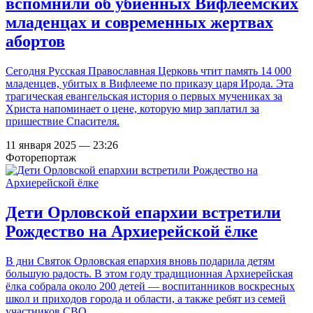
вспомнили об убиенных Вифлеемских
младенцах и современных жертвах
абортов
Сегодня Русская Православная Церковь чтит память 14 000
младенцев, убитых в Вифлееме по приказу царя Ирода. Эта
трагическая евангельская история о первых мучениках за
Христа напоминает о цене, которую мир заплатил за
пришествие Спасителя.
11 января 2025 — 23:26
Фоторепортаж
Дети Орловской епархии встретили
Рождество на Архиерейской ёлке
В дни Святок Орловская епархия вновь подарила детям
большую радость. В этом году традиционная Архиерейская
ёлка собрала около 200 детей — воспитанников воскресных
школ и приходов города и области, а также ребят из семей
участников СВО.