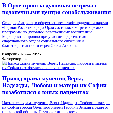
В Орле прошла духовная встреча с
подопечными центра соцобслуживания
Сегодня, 8 апреля, в общественном штабе поддержки партии
«Единая Россия» города Орла состоялась встреча в рамках
программы по духовно-нравственному воспитанию.
Мероприятие прошло при участии председателя
епархиального отдела социального служения и
благотворительности иерея Олега Анохина.
8 апреля 2025 — 20:25
Фоторепортаж
Приход храма мучениц Веры,
Надежды, Любови и матери их Софии
позаботился о юных пациентах
Настоятель храма мучениц Веры, Надежды, Любови и матери
их Софии города Орла протоиерей Георгий Зейкан предал от
приходской общины Научно-клиническому