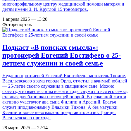
многопрофильному центру медицинской помощи матерям и
детям имени З. И. Круглой 15 тонометров.
1 апреля 2025 — 13:20
Фоторепортаж
Подкаст «В поисках смысла»:
протоиерей Евгений Евстифеев о 25-
летнем служении и своей семье
Недавно протоиерей Евгений Евстифеев, настоятель Троице-
Васильевского храма города Орла, отметил значимый юбилей
— 25-летие своего служения в священном сане. Можно
сказать, что вместе с ним все эти годы служит и вся его семья,
ставшая для батюшки настоящей опорой. В церковной жизни
активно участвуют два сына Филипп и Арсений. Братья
служат иподиаконами у Владыки Тихона. А без матушки
Ксении и вовсе невозможно представить жизнь Троице-
Васильевского прихода.
28 марта 2025 — 22:14