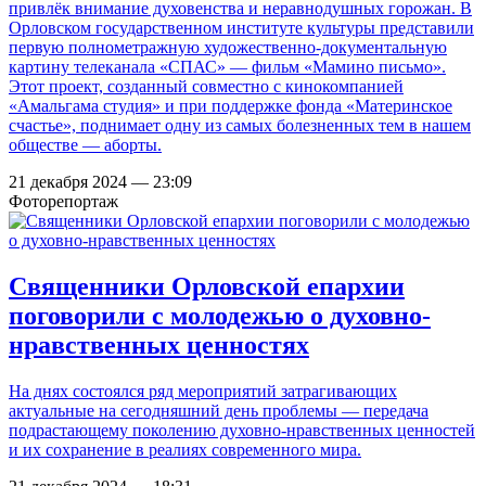
привлёк внимание духовенства и неравнодушных горожан. В
Орловском государственном институте культуры представили
первую полнометражную художественно-документальную
картину телеканала «СПАС» — фильм «Мамино письмо».
Этот проект, созданный совместно с кинокомпанией
«Амальгама студия» и при поддержке фонда «Материнское
счастье», поднимает одну из самых болезненных тем в нашем
обществе — аборты.
21 декабря 2024 — 23:09
Фоторепортаж
Священники Орловской епархии
поговорили с молодежью о духовно-
нравственных ценностях
На днях состоялся ряд мероприятий затрагивающих
актуальные на сегодняшний день проблемы — передача
подрастающему поколению духовно-нравственных ценностей
и их сохранение в реалиях современного мира.