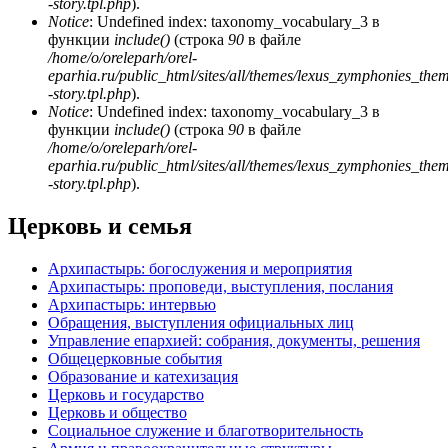
-story.tpl.php
).
Notice
: Undefined index: taxonomy_vocabulary_3 в
функции
include()
(строка
90
в файле
/home/o/oreleparh/orel-
eparhia.ru/public_html/sites/all/themes/lexus_zymphonies_the
-story.tpl.php
).
Notice
: Undefined index: taxonomy_vocabulary_3 в
функции
include()
(строка
90
в файле
/home/o/oreleparh/orel-
eparhia.ru/public_html/sites/all/themes/lexus_zymphonies_the
-story.tpl.php
).
Церковь и семья
Архипастырь: богослужения и мероприятия
Архипастырь: проповеди, выступления, послания
Архипастырь: интервью
Обращения, выступления официальных лиц
Управление епархией: собрания, документы, решения
Общецерковные события
Образование и катехизация
Церковь и государство
Церковь и общество
Социальное служение и благотворительность