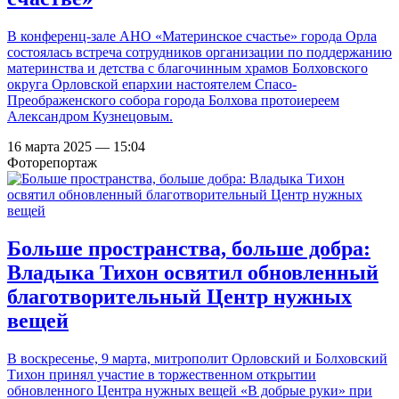
В конференц-зале АНО «Материнское счастье» города Орла
состоялась встреча сотрудников организации по поддержанию
материнства и детства с благочинным храмов Болховского
округа Орловской епархии настоятелем Спасо-
Преображенского собора города Болхова протоиереем
Александром Кузнецовым.
16 марта 2025 — 15:04
Фоторепортаж
Больше пространства, больше добра:
Владыка Тихон освятил обновленный
благотворительный Центр нужных
вещей
В воскресенье, 9 марта, митрополит Орловский и Болховский
Тихон принял участие в торжественном открытии
обновленного Центра нужных вещей «В добрые руки» при