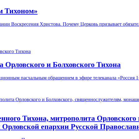
м Тихоном»
дании Воскресения Христова. Почему Церковь призывает обязат
 Орловского и Болховского Тихона
ционным пасхальным обращением в эфире телеканала «Россия 1
нного Тихона, митрополита Орловского 
 Орловской епархии Русской Православ