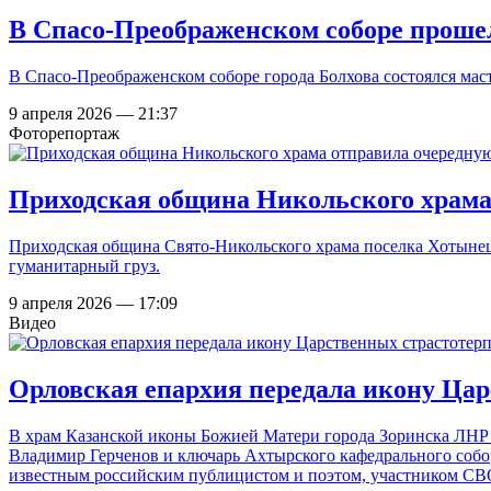
В Спасо-Преображенском соборе прошел
В Спасо-Преображенском соборе города Болхова состоялся мас
9 апреля 2026 — 21:37
Фоторепортаж
Приходская община Никольского храма
Приходская община Свято-Никольского храма поселка Хотынец
гуманитарный груз.
9 апреля 2026 — 17:09
Видео
Орловская епархия передала икону Цар
В храм Казанской иконы Божией Матери города Зоринска ЛНР 
Владимир Герченов и ключарь Ахтырского кафедрального собо
известным российским публицистом и поэтом, участником С