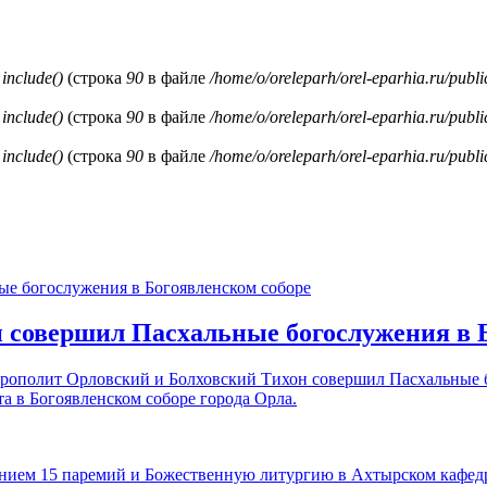
и
include()
(строка
90
в файле
/home/o/oreleparh/orel-eparhia.ru/publ
и
include()
(строка
90
в файле
/home/o/oreleparh/orel-eparhia.ru/publ
и
include()
(строка
90
в файле
/home/o/oreleparh/orel-eparhia.ru/publ
вершил Пасхальные богослужения в Б
митрополит Орловский и Болховский Тихон совершил Пасхальные
а в Богоявленском соборе города Орла.