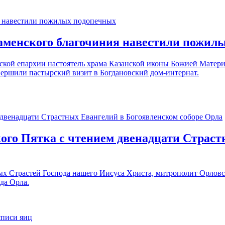
енского благочиния навестили пожилы
кой епархии настоятель храма Казанской иконы Божией Матери
вершили пастырский визит в Богдановский дом-интернат.
го Пятка с чтением двенадцати Страст
х Страстей Господа нашего Иисуса Христа, митрополит Орловс
да Орла.