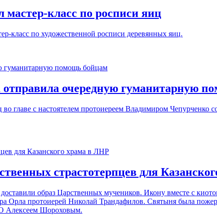
 мастер-класс по росписи яиц
тер-класс по художественной росписи деревянных яиц.
 отправила очередную гуманитарную п
 во главе с настоятелем протоиереем Владимиром Чепурченко с
ственных страстотерпцев для Казанског
доставили образ Царственных мучеников. Икону вместе с киот
ра Орла протоиерей Николай Трандафилов. Святыня была пожер
ВО Алексеем Шороховым.