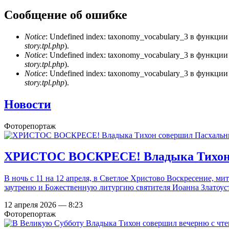
Сообщение об ошибке
Notice
: Undefined index: taxonomy_vocabulary_3 в функци
story.tpl.php
).
Notice
: Undefined index: taxonomy_vocabulary_3 в функци
story.tpl.php
).
Notice
: Undefined index: taxonomy_vocabulary_3 в функци
story.tpl.php
).
Новости
Фоторепортаж
ХРИСТОС ВОСКРЕСЕ! Владыка Тихон со
В ночь с 11 на 12 апреля, в Светлое Христово Воскресение, 
заутреню и Божественную литургию святителя Иоанна Златоуст
12 апреля 2026 — 8:23
Фоторепортаж