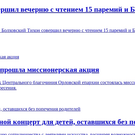
ершил вечерню с чтением 15 паремий и 
и Болховский Тихон совершил вечерню с чтением 15 паремий и 
 прошла миссионерская акция
ах Центрального благочиния Орловской епархии состоялась ми
ресения.
ой концерт для детей, оставшихся без 
ию сотрудничества с деятелями искусства, расширяя возможнос