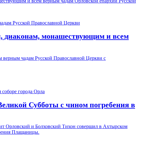
ествующим и всем верным чадам Орловской епархии Русской
, диаконам, монашествующим и всем
м верным чадам Русской Православной Церкви с
еликой Субботы с чином погребения в
лит Орловский и Болховский Тихон совершил в Ахтырском
ебения Плащаницы.