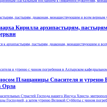
иционным Пасхальным посланием к священнослужителям, монаш
иарха Кирилла архипастырям, пастырям
Церкви
я к архипастырям, пастырям, диаконам, монашествующим и все
носом Плащаницы Спасителя и утреню В
а Орла
пасительных Страстей Господа нашего Иисуса Христа, митропо
ицы Господней, а затем утреню Великой Субботы с чином погр