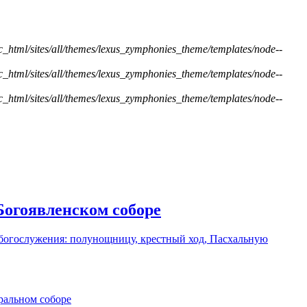
ic_html/sites/all/themes/lexus_zymphonies_theme/templates/node--
ic_html/sites/all/themes/lexus_zymphonies_theme/templates/node--
ic_html/sites/all/themes/lexus_zymphonies_theme/templates/node--
огоявленском соборе
 богослужения: полунощницу, крестный ход, Пасхальную