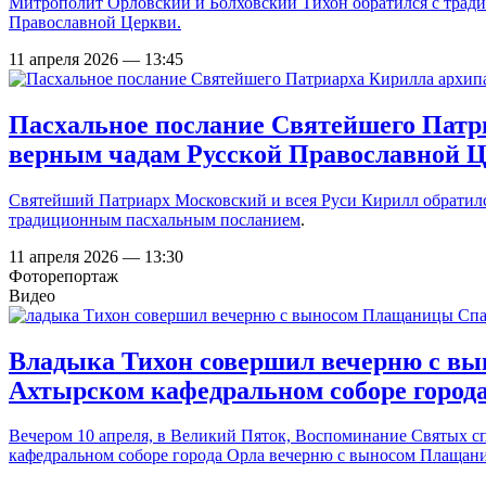
Митрополит Орловский и Болховский Тихон обратился с трад
Православной Церкви.
11 апреля 2026 — 13:45
Пасхальное послание Святейшего Патр
верным чадам Русской Православной 
Святейший Патриарх Московский и всея Руси Кирилл обратилс
традиционным
пасхальным посланием
.
11 апреля 2026 — 13:30
Фоторепортаж
Видео
Владыка Тихон совершил вечерню с вы
Ахтырском кафедральном соборе город
Вечером 10 апреля, в Великий Пяток, Воспоминание Святых с
кафедральном соборе города Орла вечерню с выносом Плащан