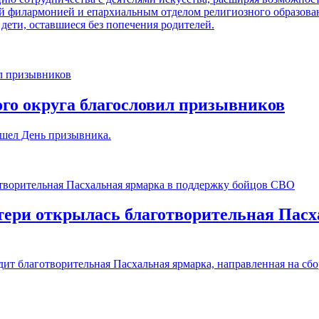
ой филармонией и епархиальным отделом религиозного образова
дети, оставшиеся без попечения родителей.
о округа благословил призывников
ошел День призывника.
ери открылась благотворительная Пасх
ит благотворительная Пасхальная ярмарка, направленная на сб