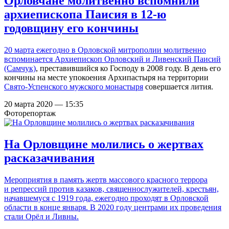
Орловчане молитвенно вспомнили
архиепископа Паисия в 12-ю
годовщину его кончины
20 марта ежегодно в Орловской митрополии молитвенно
вспоминается
Архиепископ Орловский и Ливенский Паисий
(Самчук)
, преставившийся ко Господу в 2008 году. В день его
кончины на месте упокоения Архипастыря на территории
Свято-Успенского мужского монастыря
совершается лития.
20 марта 2020 — 15:35
Фоторепортаж
На Орловщине молились о жертвах
расказачивания
Мероприятия в память жертв массового красного террора
и репрессий против казаков, священнослужителей, крестьян,
начавшемуся с 1919 года, ежегодно проходят в Орловской
области в конце января. В 2020 году центрами их проведения
стали Орёл и Ливны.