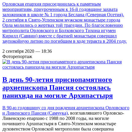
Орловская епархия присоединилась к памятным
мероприятиям, приуроченным к 16-й годовщине захвата
заложников в школе № 1 города Беслана (Северная Осетия).
2 сентября в Свято-Успенском мужском монастыре города
Орла молились о жертвах той трагедии. По благословению
митрополита Орловского и Болховского Тихона игумен
Кирилл (Саввин) вместе с братией монастыря совершил
заупокойную литию по погибшим в ходе теракта в 2004 году.
2 сентября 2020 — 18:36
Фоторепортаж
В день 90-летия приснопамятного
архиепископа Паисия состоялась
панихида на могиле Архипастыря
В 90-ю годовщину со дня рождения
архиепископа Орловского
и Ливенского Паисия (Самчука)
, возглавлявшего Орловско-
Ливенскую епархию с 1988 по 2008 годы, на могиле
почившего Архипастыря в Свято-Успенском монастыре
духовенством Орловской митрополии была совершена