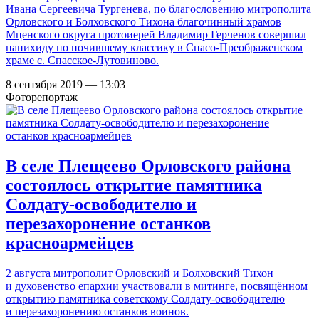
Ивана Сергеевича Тургенева, по благословению митрополита
Орловского и Болховского Тихона благочинный храмов
Мценского округа протоиерей Владимир Герченов совершил
панихиду по почившему классику в Спасо-Преображенском
храме с. Спасское-Лутовиново.
8 сентября 2019 — 13:03
Фоторепортаж
В селе Плещеево Орловского района
состоялось открытие памятника
Солдату-освободителю и
перезахоронение останков
красноармейцев
2 августа митрополит Орловский и Болховский Тихон
и духовенство епархии участвовали в митинге, посвящённом
открытию памятника советскому Солдату-освободителю
и перезахоронению останков воинов.