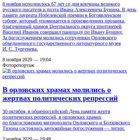
8 ноября исполнилось 67 лет со дня кончины великого
русского писателя и поэта Ивана Алексеевича Бунина. В день
памяти лауреата Нобелевской премии в Богоявленском
соборе, который упоминается в произведениях прозаика,
благочинный храмов Центрального округа протоиерей
Василий Иванов совершил панихиду по Ивану Бунину.
За богослужением молились сотрудники Орловского
объединенного государственного литературного музея
И. С. Тургенева.
8 ноября 2020 — 19:04
Фоторепортаж
В орловских храмах молились о
жертвах политических репрессий
30 октября, в общероссийский День памяти жертв
политических репрессий, в орловских храмах
по благословению митрополита Орловского и Болховского
Тихона состоялись заупокойные богослужения — литии.
2 ноября 2020 — 19:48