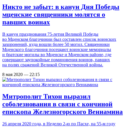
Никто не забыт: в канун Дня Победы
мценские священники молятся о
павших воинах
В канун празднования 75-летия Великой Победы
во Мценском благочинии был составлен список воинских
захоронений, куда вошли более 50 могил. Священники
Мценского благочиния посещают воинские мемориалы
и братские могилы во Мценске и Мценском районе, где
совершают заупокойные поминовения воинов, павших
на полях сражений Великой Отечественной войны.
8 мая 2020 — 22:15
Митрополит Тихон выразил
соболезнования в связи с кончиной
епископа Железногорского Вениамина
26 апреля 2020 года, в Неделю 2-ю по Пасхе, на 55-м году