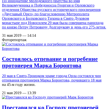
По инициативе Молодежного братства во имя
Великомученика и Победоносца Георгия и Орловского
отделения Общества русского исторического просвещения
«Двуглавый Орел» по благословению Митрополита
Орловского и Болховского Тихона в Свято Духовом
монастыре под Новосилем 29 мая была совершена панихида
по князю Петру Петровичу Долгорукову в день его 275-летия.
31 мая 2019 — 14:14
Фоторепортаж
Состоялось отпевание и погребение
протоиерея Марка Боронтова
20 мая в Свято-Троицком храме города Орла состоялся чин
отпевания протоиерея Марка Боронтова,
почившего 18 мая
на 45-м году жизни.
21 мая 2019 — 13:39
Преставился ко Господу протоиерей