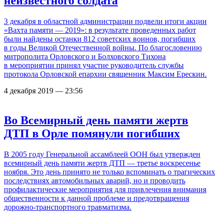
неизвестного солдата
3 декабря в областной администрации подвели итоги акции
«Вахта памяти — 2019»: в результате проведенных работ
были найдены останки 812 советских воинов, погибших
в годы Великой Отечественной войны. По благословению
митрополита Орловского и Болховского Тихона
в мероприятии принял участие руководитель службы
протокола Орловской епархии священник Максим Ерескин.
4 декабря 2019 — 23:56
Во Всемирный день памяти жертв
ДТП в Орле помянули погибших
В 2005 году Генеральной ассамблеей ООН был утвержден
всемирный день памяти жертв ДТП — третье воскресенье
ноября. Это день принято не только вспоминать о трагических
последствиях автомобильных аварий, но и проводить
профилактические мероприятия для привлечения внимания
общественности к данной проблеме и предотвращения
дорожно-транспортного травматизма.