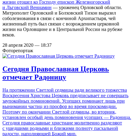
жизни
отошел ко Господу епископ Железногорский
и Льговский Вениамин
— уроженец Орловской области.
Митрополит Орловский и Болховский Тихон выразил
соболезнования в связи с кончиной Архипастыря, чей
жизненный путь был связан с возрождением церковной
жизни на Орловщине и в Центральной России на рубеже
веков.
28 апреля 2020 — 18:37
Фоторепортаж
Сегодня Православная Церковь
отмечает Радоницу
На протяжении Светлой седмицы ради великого торжества
Воскресения Христова Церковь предписывает не совершать
заупокойных поминовений. Усопших поминают лишь при
вынимании частиц из просфор во время проскомидии.
Поэтому по окончании Светлой седмицы, во вторник,
установлен особый день поминовения усопших — Радоница.
Сегодня православные христиане молитвенно разделяют
с ушедшими родными и близкими полноту пасхальной
радости, наполняющей Божий мир.