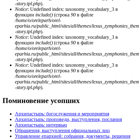
-story.tpl.php
).
Notice
: Undefined index: taxonomy_vocabulary_3 в
функции
include()
(строка
90
в файле
/home/o/oreleparh/orel-
eparhia.ru/public_html/sites/all/themes/lexus_zymphonies_the
-story.tpl.php
).
Notice
: Undefined index: taxonomy_vocabulary_3 в
функции
include()
(строка
90
в файле
/home/o/oreleparh/orel-
eparhia.ru/public_html/sites/all/themes/lexus_zymphonies_the
-story.tpl.php
).
Notice
: Undefined index: taxonomy_vocabulary_3 в
функции
include()
(строка
90
в файле
/home/o/oreleparh/orel-
eparhia.ru/public_html/sites/all/themes/lexus_zymphonies_the
-story.tpl.php
).
Поминовение усопших
Архипастырь: богослужения и мероприятия
Архипастырь: проповеди, выступления, послания
Архипастырь: интервью
Обращения, выступления официальных лиц
Управление епархией: собрания, документы, решения