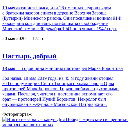
19 мая активисты высадили 26 именных кедров рядом
с братским захоронением в деревне Верхняя Зароща
(Бутырки) Мценского района. Они посвящены воинам 91-й
кавалерийской дивизии, погибшим за освобождение
Мценской земли с 30 декабря 1941 по 5 января 1942 года.
20 мая 2020 — 17:55
Пастырь добрый
18 мая — годовщина кончины протоиерея Марка Боронтова
Год назад, 18 мая 2019 года, на 45-м году жизни отошел
ко Господу клирик Свято-Троицкого храма города Орла
протоиерей Марк Боронтов. Горячо любимого духовными
чадами Пастыря, учителя и наставника вспоминает его
брат — протоиерей Иулий Боронтов. Некролог был
опубликован в «Журнале Московской Патриархии».
Фоторепортаж