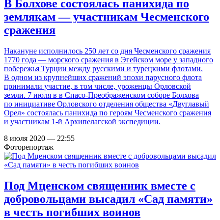
В Болхове состоялась панихида по
землякам — участникам Чесменского
сражения
Накануне исполнилось 250 лет со дня Чесменского сражения
1770 года — морского сражения в Эгейском море у западного
побережья Турции между русскими и турецкими флотами.
В одном из крупнейших сражений эпохи парусного флота
принимали участие, в том числе, уроженцы Орловской
земли. 7 июля в в Спасо-Преображенском соборе Болхова
по инициативе Орловского отделения общества «Двуглавый
Орел» состоялась панихида по героям Чесменского сражения
и участникам 1-й Архипелагской экспедиции.
8 июля 2020 — 22:55
Фоторепортаж
Под Мценском священник вместе с
добровольцами высадил «Сад памяти»
в честь погибших воинов