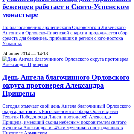
беженцев работает в Свято-Успенском
монастыре
По благословению архиепископа Орловского и Ливенского
Антония в Орловско-Ливенской епархии продолжается сбор
средств для беженцев, прибывших в регион с юго-востока
Украины.
24 июля 2014 — 14:18
День Ангела благочинного Орловского
округа протоиерея Александра
Прищепы
Сегодня отмечает свой день Ангела благочинный Орловского
округа, настоятель Богоявленского собора Орла и храма
Георгия Победоносца Ливен, протоиерей Александр
Прищепа, имеющий своим небесным покровителем святого
мученика Александра из 45-ти мучеников пострадавших в
Никополе Армянском.