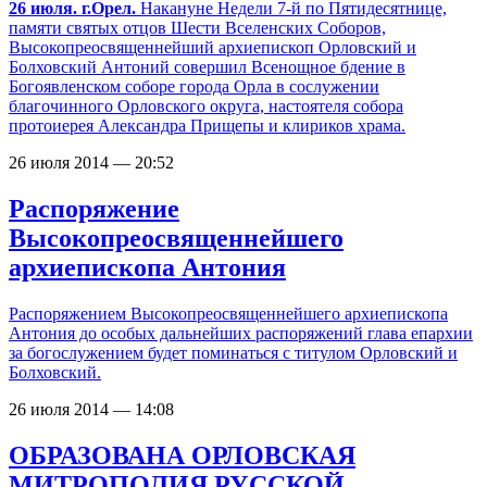
26 июля. г.Орел.
Накануне Недели 7-й по Пятидесятнице,
памяти святых отцов Шести Вселенских Соборов,
Высокопреосвященнейший архиепископ Орловский и
Болховский Антоний совершил Всенощное бдение в
Богоявленском соборе города Орла в сослужении
благочинного Орловского округа, настоятеля собора
протоиерея Александра Прищепы и клириков храма.
26 июля 2014 — 20:52
Распоряжение
Высокопреосвященнейшего
архиепископа Антония
Распоряжением Высокопреосвященнейшего архиепископа
Антония до особых дальнейших распоряжений глава епархии
за богослужением будет поминаться с титулом Орловский и
Болховский.
26 июля 2014 — 14:08
ОБРАЗОВАНА ОРЛОВСКАЯ
МИТРОПОЛИЯ РУССКОЙ