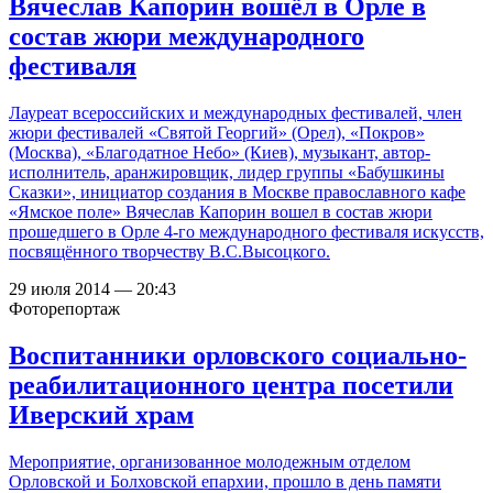
Вячеслав Капорин вошёл в Орле в
состав жюри международного
фестиваля
Лауреат всероссийских и международных фестивалей, член
жюри фестивалей «Святой Георгий» (Орел), «Покров»
(Москва), «Благодатное Небо» (Киев), музыкант, автор-
исполнитель, аранжировщик, лидер группы «Бабушкины
Сказки», инициатор создания в Москве православного кафе
«Ямское поле» Вячеслав Капорин вошел в состав жюри
прошедшего в Орле 4-го международного фестиваля искусств,
посвящённого творчеству В.С.Высоцкого.
29 июля 2014 — 20:43
Фоторепортаж
Воспитанники орловского социально-
реабилитационного центра посетили
Иверский храм
Мероприятие, организованное молодежным отделом
Орловской и Болховской епархии, прошло в день памяти