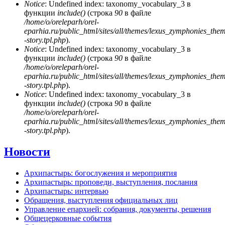
Notice
: Undefined index: taxonomy_vocabulary_3 в
функции
include()
(строка
90
в файле
/home/o/oreleparh/orel-
eparhia.ru/public_html/sites/all/themes/lexus_zymphonies_the
-story.tpl.php
).
Notice
: Undefined index: taxonomy_vocabulary_3 в
функции
include()
(строка
90
в файле
/home/o/oreleparh/orel-
eparhia.ru/public_html/sites/all/themes/lexus_zymphonies_the
-story.tpl.php
).
Notice
: Undefined index: taxonomy_vocabulary_3 в
функции
include()
(строка
90
в файле
/home/o/oreleparh/orel-
eparhia.ru/public_html/sites/all/themes/lexus_zymphonies_the
-story.tpl.php
).
Новости
Архипастырь: богослужения и мероприятия
Архипастырь: проповеди, выступления, послания
Архипастырь: интервью
Обращения, выступления официальных лиц
Управление епархией: собрания, документы, решения
Общецерковные события