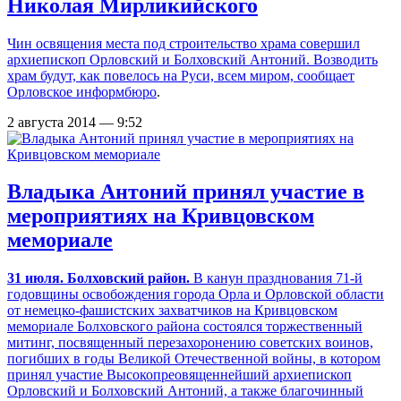
Николая Мирликийского
Чин освящения места под строительство храма совершил
архиепископ Орловский и Болховский Антоний. Возводить
храм будут, как повелось на Руси, всем миром, сообщает
Орловское информбюро
.
2 августа 2014 — 9:52
Владыка Антоний принял участие в
мероприятиях на Кривцовском
мемориале
31 июля. Болховский район.
В канун празднования 71-й
годовщины освобождения города Орла и Орловской области
от немецко-фашистских захватчиков на Кривцовском
мемориале Болховского района состоялся торжественный
митинг, посвященный перезахоронению советских воинов,
погибших в годы Великой Отечественной войны, в котором
принял участие Высокопреовященнейший архиепископ
Орловский и Болховский Антоний, а также благочинный