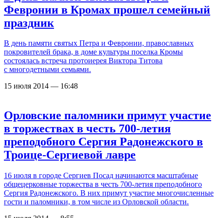
Февронии в Кромах прошел семейный
праздник
В день памяти святых Петра и Февронии, православных
покровителей брака, в доме культуры поселка Кромы
состоялась встреча протоиерея Виктора Титова
с многодетными семьями.
15 июля 2014 — 16:48
Орловские паломники примут участие
в торжествах в честь 700-летия
преподобного Сергия Радонежского в
Троице-Сергиевой лавре
16 июля в городе Сергиев Посад начинаются масштабные
общецерковные торжества в честь 700-летия преподобного
Сергия Радонежского. В них примут участие многочисленные
гости и паломники, в том числе из Орловской области.