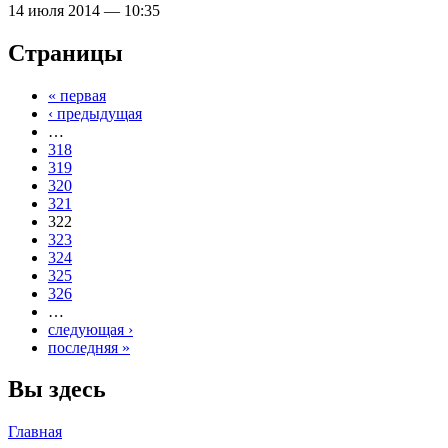
14 июля 2014 — 10:35
Страницы
« первая
‹ предыдущая
…
318
319
320
321
322
323
324
325
326
…
следующая ›
последняя »
Вы здесь
Главная