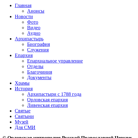
Главная
Анонсы
Новости
Фото
Видео
Аудио
Архипастырь
Биография
Служения
Епархия
Епархиальное управление
Отделы
Благочиния
Документы
Храмы
История
Архипастыри с 1788 года
Орловская епархия
Ливенская епархия
Святые
Святыни
Музей
Для СМИ
© Орловская митрополия Русской Православной Церкви