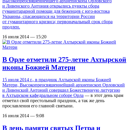
Высокопреосвященнейшего архиепископа Орловского
и Ливенского Антония открылись пункты сбора
гуманитарарной помощи для беженцев с юго-востока
Украины, спасающихся на территории России
от гуманитарного кризиса; первоначальный срок сбора
продлен.
16 июля 2014 — 15:20
В Орле отметили 275-летие Ахтырской
иконы Божией Матери
15 июля 2014 г., в праздник Ахтырской иконы Божией
Матери, Высокопреосвященнейший архиепископ Орловский
и Ливенский Антоний совершил Божественную литургию
в
Ахтырском кафедральном соборе Орла
— в этот день храм
отметил свой престольный праздник, а так же день
прославления его главной святыни.
16 июля 2014 — 9:08
В день памяти святых Петра и