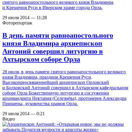
святого равноапостольного великого князя Владимира
и Крещения Руси в Иверском храме города Орла.
29 июля 2014 — 11:28
Фоторепортаж
В день памяти равноапостольного
князя Владимира архиепископ
Антоний совершил литургию в
Ахтырском соборе Орла
28 июля, в день памяти святого равноапостольного великого
князя Владимира, праздник Крещения Руси,
Высокопреосвященнейший архиепископ Орловский
и Болховский Антоний совершил в Ахтырском кафедральном
соборе Орла Божественную литургию в сослужении
архимандрита Нектария (Селезнёва), протоиерея Александра
Прищепы, духовенства храмов Орла.
29 июля 2014 — 0:21
Видео