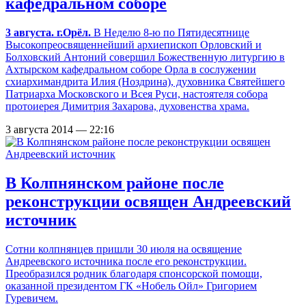
кафедральном соборе
3 августа. г.Орёл.
В Неделю 8-ю по Пятидесятнице
Высокопреосвященнейший архиепископ Орловский и
Болховский Антоний совершил Божественную литургию в
Ахтырском кафедральном соборе Орла в сослужении
схиархимандрита Илия (Ноздрина), духовника Святейшего
Патриарха Московского и Всея Руси, настоятеля собора
протоиерея Димитрия Захарова, духовенства храма.
3 августа 2014 — 22:16
В Колпнянском районе после
реконструкции освящен Андреевский
источник
Сотни колпнянцев пришли 30 июля на освящение
Андреевского источника после его реконструкции.
Преобразился родник благодаря спонсорской помощи,
оказанной президентом ГК «Нобель Ойл» Григорием
Гуревичем.