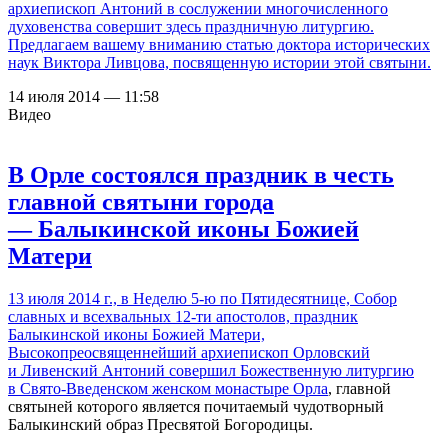
архиепископ Антоний в сослужении многочисленного
духовенства совершит здесь праздничную литургию.
Предлагаем вашему вниманию статью доктора исторических
наук Виктора Ливцова, посвященную истории этой святыни.
14 июля 2014 — 11:58
Видео
В Орле состоялся праздник в честь
главной святыни города
— Балыкинской иконы Божией
Матери
13 июля 2014 г., в Неделю 5-ю по Пятидесятнице, Собор
славных и всехвальных 12-ти апостолов, праздник
Балыкинской иконы Божией Матери,
Высокопреосвященнейший архиепископ Орловский
и Ливенский Антоний совершил Божественную литургию
в
Свято-Введенском женском монастыре Орла
, главной
святыней которого является почитаемый чудотворный
Балыкинский образ Пресвятой Богородицы.