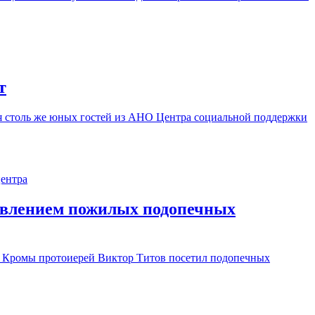
т
ля столь же юных гостей из АНО Центра социальной поддержки
явлением пожилых подопечных
ка Кромы протоиерей Виктор Титов посетил подопечных