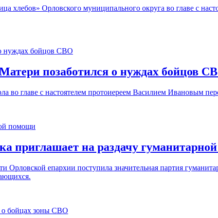
а хлебов» Орловского муниципального округа во главе с наст
Матери позаботился о нуждах бойцов С
а во главе с настоятелем протоиереем Василием Ивановым пере
нка приглашает на раздачу гуманитарно
сти Орловской епархии поступила значительная партия гуманит
дающихся.