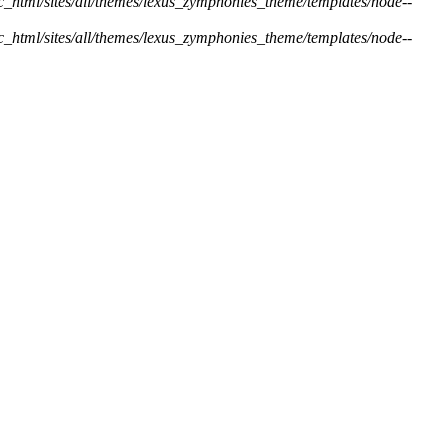
ic_html/sites/all/themes/lexus_zymphonies_theme/templates/node--
ic_html/sites/all/themes/lexus_zymphonies_theme/templates/node--