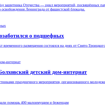
 Год защитника Отечества — цикл мероприятий, посвящённых пам
о освобождения Ленинграда от фашистской блокады.
позаботился о подшефных
временного размещения состоялся на днях от Свято-Троицкого
Болховский детский дом-интернат
астниками праздничного мероприятия, организованного молодеж