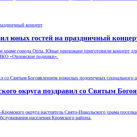
сил юных гостей на праздничный концер
ом храме города Орла. Юные прихожане приготовили концерт д
 НКО «Орловские родники».
кого округа поздравил со Святым Бого
-Кромского округа настоятель Свято-Никольского храма посел
обслуживания населения Кромского района.