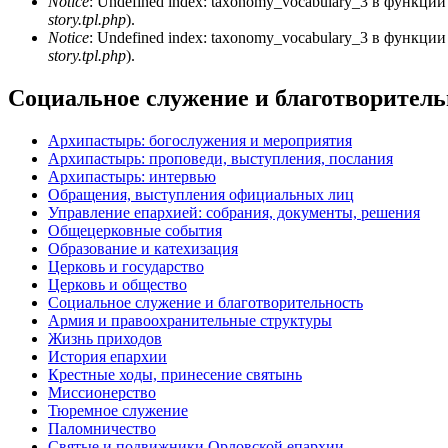
Notice
: Undefined index: taxonomy_vocabulary_3 в функци
story.tpl.php
).
Notice
: Undefined index: taxonomy_vocabulary_3 в функци
story.tpl.php
).
Социальное служение и благотворитель
Архипастырь: богослужения и мероприятия
Архипастырь: проповеди, выступления, послания
Архипастырь: интервью
Обращения, выступления официальных лиц
Управление епархией: собрания, документы, решения
Общецерковные события
Образование и катехизация
Церковь и государство
Церковь и общество
Социальное служение и благотворительность
Армия и правоохранительные структуры
Жизнь приходов
История епархии
Крестные ходы, принесение святынь
Миссионерство
Тюремное служение
Паломничество
Святые и подвижники Орловской епархии