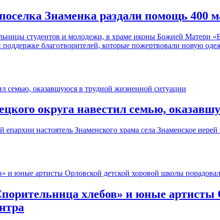
 поселка Знаменка раздали помощь 400
ельницы студентов и молодежи, в храме иконы Божией Матери «В
 поддержке благотворителей, которые пожертвовали новую одеж
цкого округа навестил семью, оказавшу
 епархии настоятель Знаменского храма села Знаменское иерей
порительница хлебов» и юные артисты 
ентра