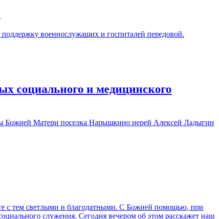
О
 поддержку военнослужащих и госпиталей передовой.
х социального и медицинского
ны Божией Матери поселка Нарышкино иерей Алексей Ладыгин
сте с тем светлыми и благодатными. С Божией помощью, при
 социального служения. Сегодня вечером об этом расскажет наш