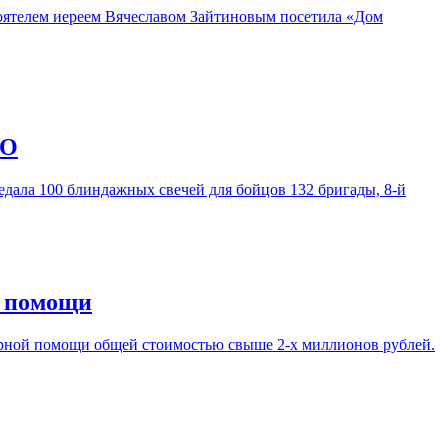
оятелем иереем Вячеславом Зайтиновым посетила «Дом
ВО
дала 100 блиндажных свечей для бойцов 132 бригады, 8-й
й помощи
арной помощи общей стоимостью свыше 2-х миллионов рублей.