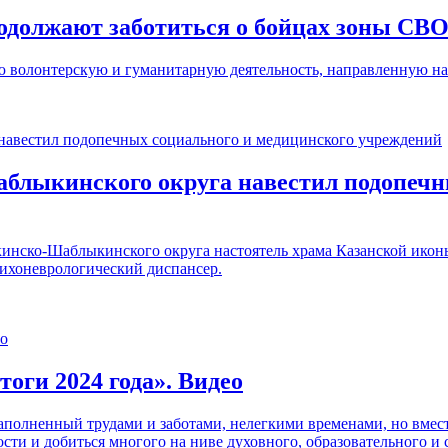
одолжают заботиться о бойцах зоны СВ
волонтерскую и гуманитарную деятельность, направленную на
лыкинского округа навестил подопечны
инско-Шаблыкинского округа настоятель храма Казанской ико
ихоневрологический диспансер.
оги 2024 года». Видео
наполненный трудами и заботами, нелегкими временами, но вме
ости и добиться многого на ниве духовного, образовательного и