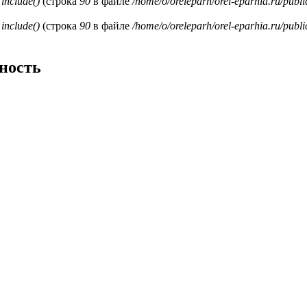
и
include()
(строка
90
в файле
/home/o/oreleparh/orel-eparhia.ru/publ
и
include()
(строка
90
в файле
/home/o/oreleparh/orel-eparhia.ru/publ
ность