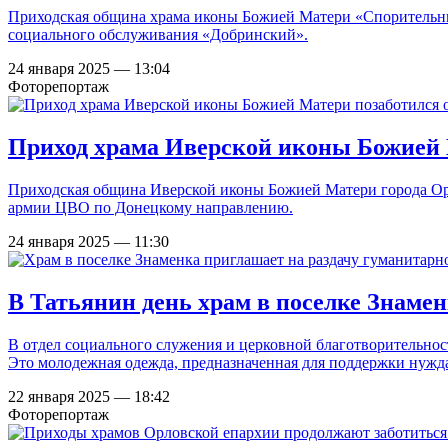
Приходская община храма иконы Божией Матери «Спорительниц
социального обслуживания «Добринский».
24 января 2025 — 13:04
Фоторепортаж
Приход храма Иверской иконы Божией 
Приходская община Иверской иконы Божией Матери города Орл
армии ЦВО по Донецкому направлению.
24 января 2025 — 11:30
В Татьянин день храм в поселке Знаме
В отдел социального служения и церковной благотворительно
Это молодежная одежда, предназначенная для поддержки нуж
22 января 2025 — 18:42
Фоторепортаж